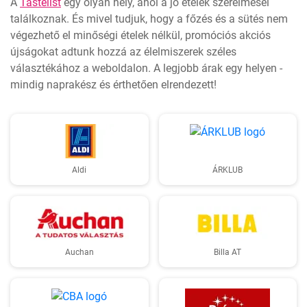
A
Tastelist
egy olyan hely, ahol a jó ételek szerelmesei
találkoznak. És mivel tudjuk, hogy a főzés és a sütés nem
végezhető el minőségi ételek nélkül, promóciós akciós
újságokat adtunk hozzá az élelmiszerek széles
választékához a weboldalon. A legjobb árak egy helyen -
mindig naprakész és érthetően elrendezett!
Aldi
ÁRKLUB
Auchan
Billa AT