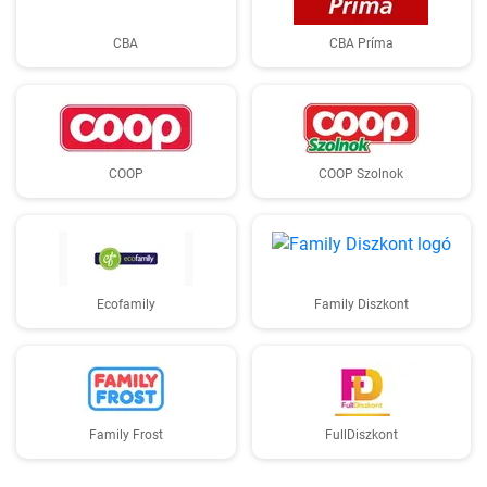
CBA
CBA Príma
COOP
COOP Szolnok
Ecofamily
Family Diszkont
Family Frost
FullDiszkont