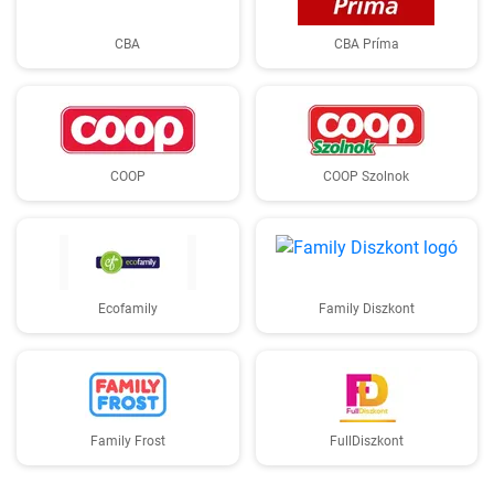
CBA
CBA Príma
COOP
COOP Szolnok
Ecofamily
Family Diszkont
Family Frost
FullDiszkont