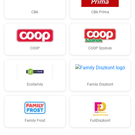
CBA
CBA Príma
COOP
COOP Szolnok
Ecofamily
Family Diszkont
Family Frost
FullDiszkont