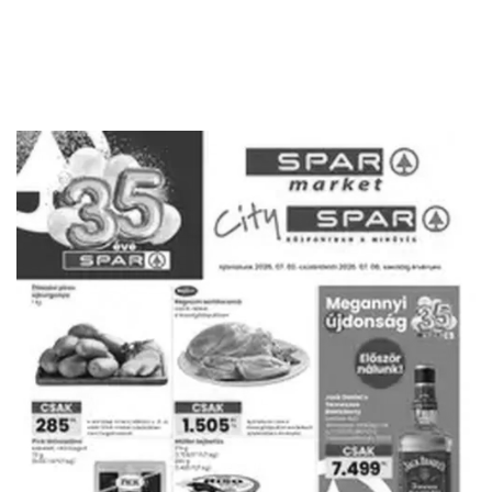
HIRDETŐ