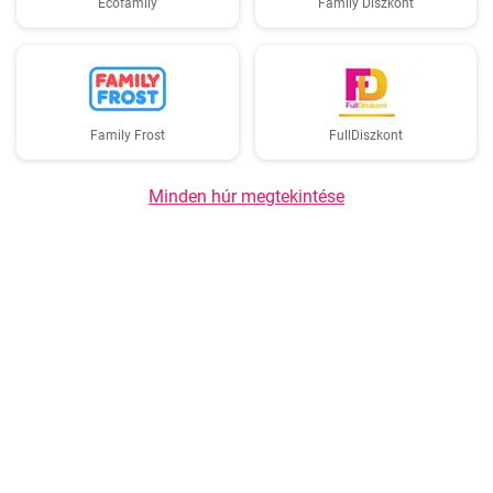
Ecofamily
Family Diszkont
Family Frost
FullDiszkont
Minden húr megtekintése