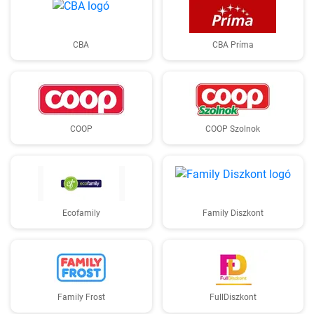
CBA
CBA Príma
COOP
COOP Szolnok
Ecofamily
Family Diszkont
Family Frost
FullDiszkont