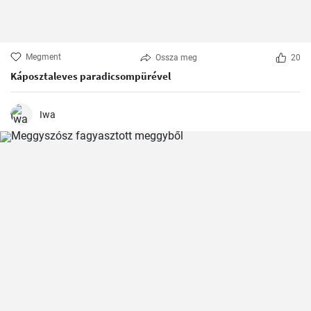
Megment
Ossza meg
20
Káposztaleves paradicsompürével
Iwa