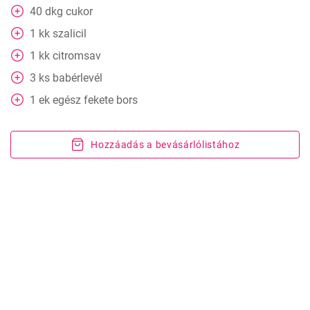
40
dkg
cukor
1
kk
szalicil
1
kk
citromsav
3
ks
babérlevél
1
ek
egész fekete bors
Hozzáadás a bevásárlólistához