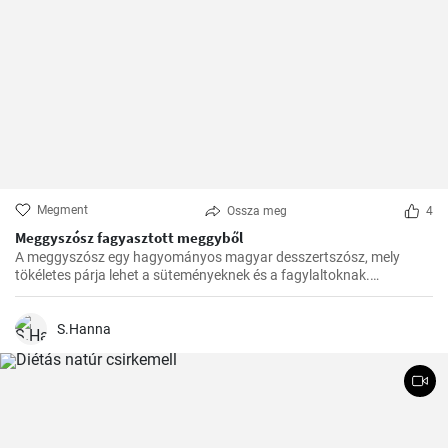
Megment
Ossza meg
4
Meggyszósz fagyasztott meggyből
A meggyszósz egy hagyományos magyar desszertszósz, mely
tökéletes párja lehet a süteményeknek és a fagylaltoknak.
Fagyasztott meggyből készítve pedig bármikor élvezhetjük ezt a
finomságot.
S.Hanna