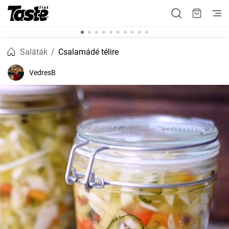
Saláták
Csalamádé télire
VedresB