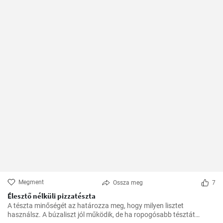
Megment
Ossza meg
7
Élesztő nélküli pizzatészta
A tészta minőségét az határozza meg, hogy milyen lisztet
használsz. A búzaliszt jól működik, de ha ropogósabb tésztát