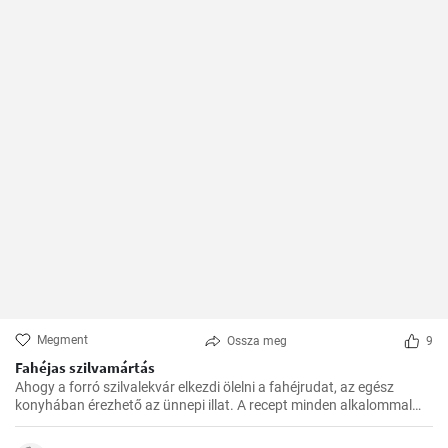
Megment
Ossza meg
9
Fahéjas szilvamártás
Ahogy a forró szilvalekvár elkezdi ölelni a fahéjrudat, az egész
konyhában érezhető az ünnepi illat. A recept minden alkalommal
sikerül, és nagyon gyorsan elkészül. Családom és barátaim mindig
örömmel fogadják ezt az egzotikus, mégis otthonos ízkompozíciót.