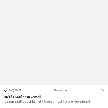
Megment
Ossza meg
12
Diétás natúr csirkemell
Igazán szaftos csirkemell titkokat most írom le, figyeljetek!