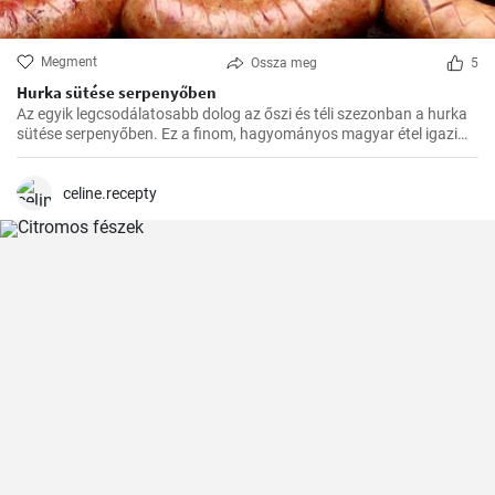
Megment
Ossza meg
5
Hurka sütése serpenyőben
Az egyik legcsodálatosabb dolog az őszi és téli szezonban a hurka
sütése serpenyőben. Ez a finom, hagyományos magyar étel igazi
felmelegedést nyújt a hűvösebb hónapokban és nagyszerű
választás az ünnepi fogadások vagy a családi összejövetelek
alkalmából.
celine.recepty