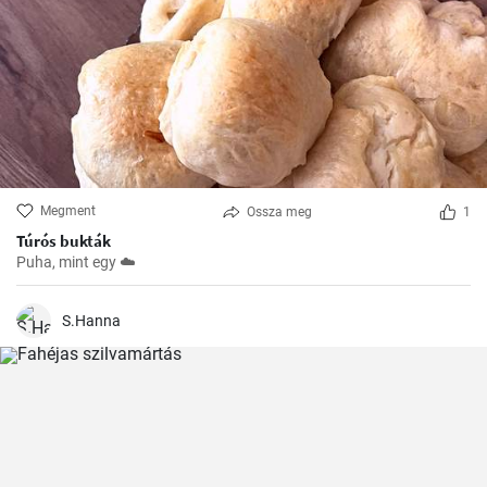
Megment
Ossza meg
1
Túrós bukták
Puha, mint egy ☁️
S.Hanna