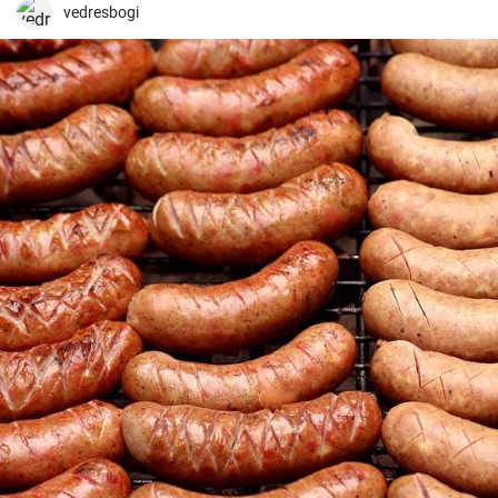
vedresbogi