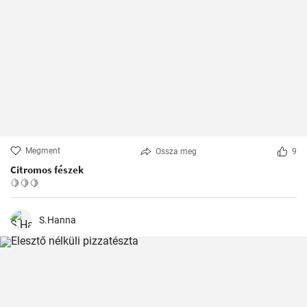
Megment
Ossza meg
9
Citromos fészek
🍋🍋🍋
S.Hanna