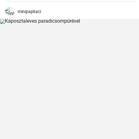
szeretnél, használj finomított lisztet.
minipapkaci