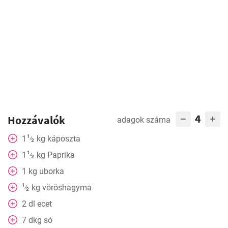
4
Hozzávalók
adagok száma
1
1
kg
káposzta
⁄
2
1
1
kg
Paprika
⁄
2
1
kg
uborka
1
kg
vöröshagyma
⁄
2
2
dl
ecet
7
dkg
só