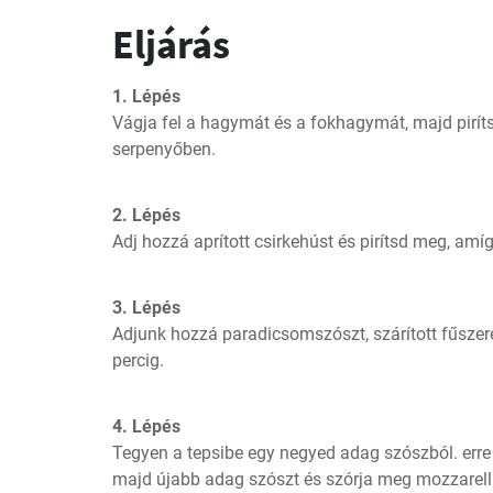
Eljárás
1. Lépés
Vágja fel a hagymát és a fokhagymát, majd pirít
serpenyőben.
2. Lépés
Adj hozzá aprított csirkehúst és pirítsd meg, amí
3. Lépés
Adjunk hozzá paradicsomszószt, szárított fűszere
percig.
4. Lépés
Tegyen a tepsibe egy negyed adag szószból. erre 
majd újabb adag szószt és szórja meg mozzarellá