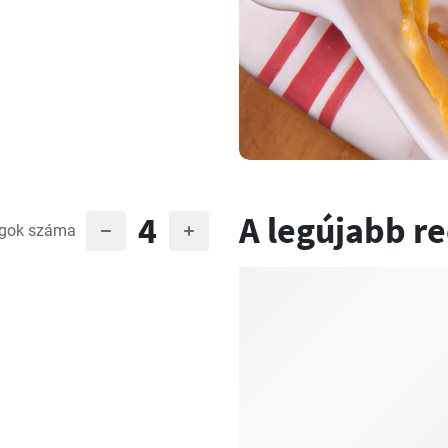
4
A legújabb r
gok száma