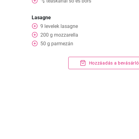
teáskanál
só és bors
⁄
2
Lasagne
9
levelek
lasagne
200
g
mozzarella
50
g
parmezán
Hozzáadás a bevásárló