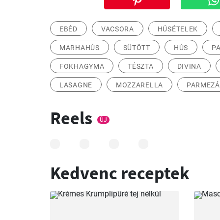
EBÉD
VACSORA
HÚSÉTELEK
MARHAHÚS
SÜTÖTT
HÚS
P
FOKHAGYMA
TÉSZTA
DIVINA
LASAGNE
MOZZARELLA
PARMEZ
Reels
ÚJ
Kedvenc receptek