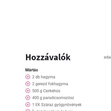
Hozzávalók
ada
Mártás
2
db
hagyma
2
gerezd
fokhagyma
500
g
Csirkehús
400
g
paradicsomszósz
1
EK
Száraz gyógynövények
1