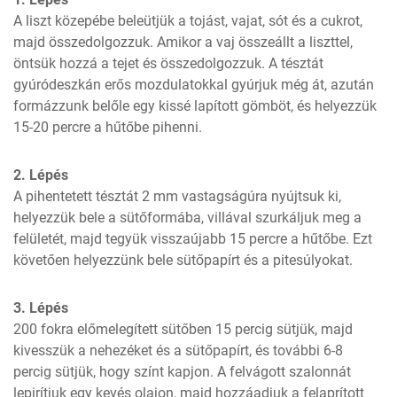
A liszt közepébe beleütjük a tojást, vajat, sót és a cukrot, 
majd összedolgozzuk. Amikor a vaj összeállt a liszttel, 
öntsük hozzá a tejet és összedolgozzuk. A tésztát 
gyúródeszkán erős mozdulatokkal gyúrjuk még át, azután 
formázzunk belőle egy kissé lapított gömböt, és helyezzük 
15-20 percre a hűtőbe pihenni.
2. Lépés
A pihentetett tésztát 2 mm vastagságúra nyújtsuk ki, 
helyezzük bele a sütőformába, villával szurkáljuk meg a 
felületét, majd tegyük visszaújabb 15 percre a hűtőbe. Ezt 
követően helyezzünk bele sütőpapírt és a pitesúlyokat.
3. Lépés
200 fokra előmelegített sütőben 15 percig sütjük, majd 
kivesszük a nehezéket és a sütőpapírt, és további 6-8 
percig sütjük, hogy színt kapjon. A felvágott szalonnát 
lepirítjuk egy kevés olajon, majd hozzáadjuk a felaprított 