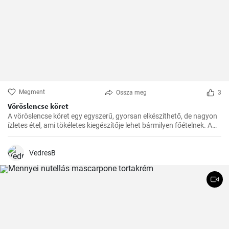
Megment
Ossza meg
3
Vöröslencse köret
A vöröslencse köret egy egyszerű, gyorsan elkészíthető, de nagyon
ízletes étel, ami tökéletes kiegészítője lehet bármilyen főételnek. A
lencse nagyon egészséges, remek fehérje- és rostforrás, így jól illik a
diétás ételek közé is.
VedresB