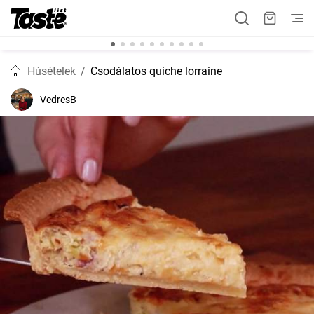
Húsételek
Csodálatos quiche lorraine
VedresB