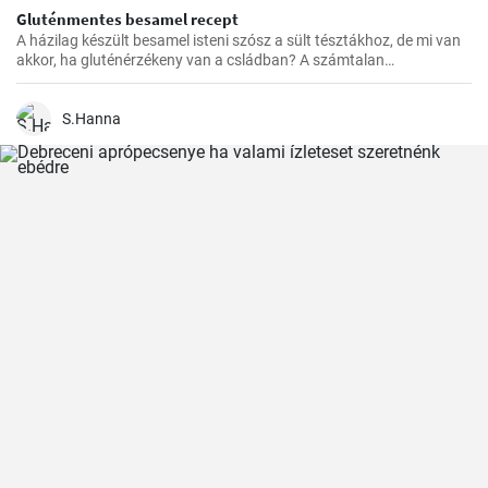
Gluténmentes besamel recept
A házilag készült besamel isteni szósz a sült tésztákhoz, de mi van
akkor, ha gluténérzékeny van a csládban? A számtalan
gluténmentes változat közül nekem eddig ez vált be a legjobban,
könnyű elkészíteni, és sokkal finomabb a bolti változatokhoz
képest.
S.Hanna