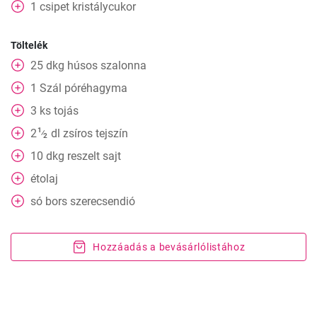
1
csipet
kristálycukor
Töltelék
25
dkg
húsos szalonna
1
Szál
póréhagyma
3
ks
tojás
1
2
dl
zsíros tejszín
⁄
2
10
dkg
reszelt sajt
étolaj
só bors szerecsendió
Hozzáadás a bevásárlólistához