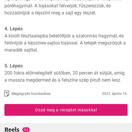
póréhagymát. A tojásokat felverjük, fűszerezzük, és 
hozzáöntjük a tejszínt meg a sajt egy részét.
4. Lépés
A kisült tésztaalapba beletöltjük a szalonnás hagymát, és 
felöntjük a tejszínes-sajtos tojással. A tetejét megszórjuk a 
maradék sajttal.
5. Lépés
200 fokra előmelegített sütőben, 20 percen át sütjük, amíg 
a massza megdermed és a felszíne szép pirult nem lesz.
Megjegyzés hozzáadása
2023. április 16.
Oszd meg a receptet másokkal
Reels
ÚJ