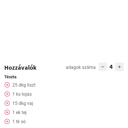
4
Hozzávalók
adagok száma
Tészta
25
dkg
liszt
1
ks
tojás
15
dkg
vaj
1
ek
tej
1
tk
só