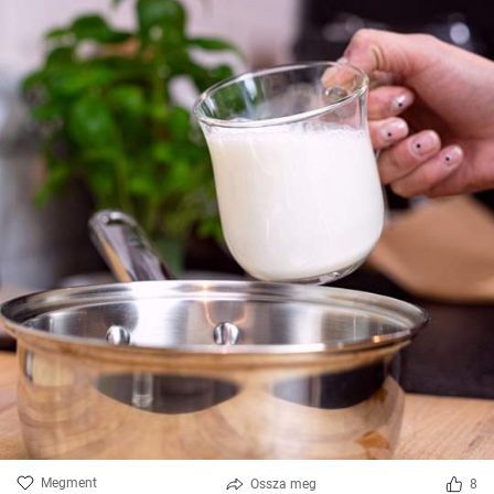
Megment
Ossza meg
8