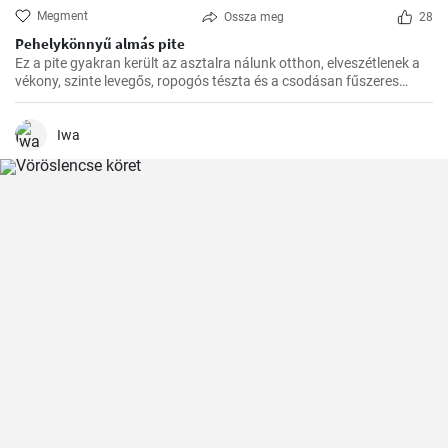
Megment
Ossza meg
28
Pehelykönnyű almás pite
Ez a pite gyakran került az asztalra nálunk otthon, elveszétlenek a
vékony, szinte levegős, ropogós tészta és a csodásan fűszeres
almafüllő között. Az ovitudók, hazaértem, és már messziről éreztem
a fahéj és az alma csodás illatát. Itt az ideje hát, hogy megosszam
veletek is ezt a csodás receptet.
Iwa