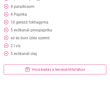
4
paradicsom
4
Paprika
10
gerezd
fokhagyma
5
evőkanál
pirospaprika
só és bors ízlés szerint
2
l
víz
5
evőkanál
olaj
Hozzáadás a bevásárlólistához