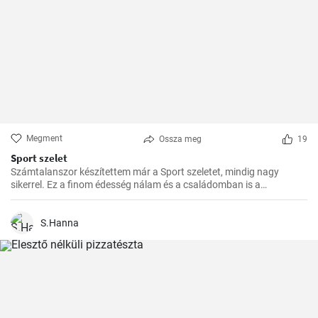
Megment
Ossza meg
19
Sport szelet
Számtalanszor készítettem már a Sport szeletet, mindig nagy
sikerrel. Ez a finom édesség nálam és a családomban is a
kedvencek közé tartozik. Szívesen készítem el ajándékba is, a
barátaim mindig nagy örömmel fogadják.
S.Hanna