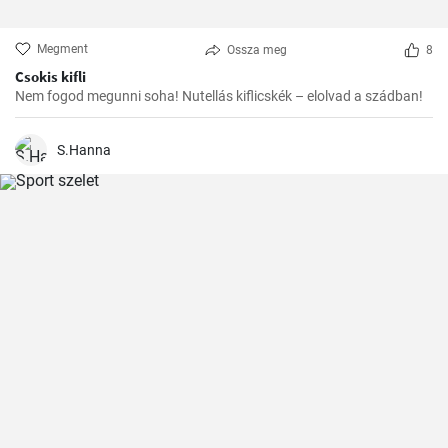
Megment
Ossza meg
8
Csokis kifli
Nem fogod megunni soha! Nutellás kiflicskék – elolvad a szádban!
S.Hanna