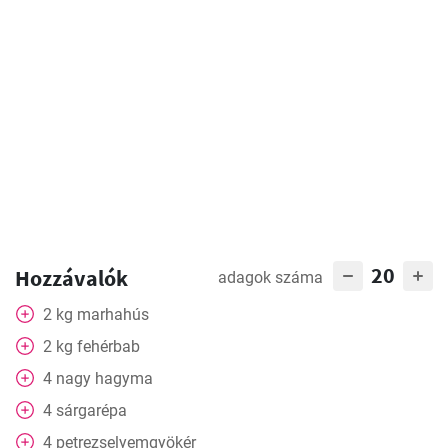
20
Hozzávalók
adagok száma
2
kg
marhahús
2
kg
fehérbab
4
nagy
hagyma
4
sárgarépa
4
petrezselyemgyökér