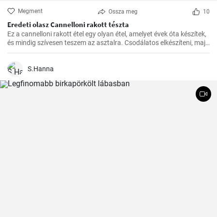
Megment
Ossza meg
10
Eredeti olasz Cannelloni rakott tészta
Ez a cannelloni rakott étel egy olyan étel, amelyet évek óta készítek,
és mindig szívesen teszem az asztalra. Csodálatos elkészíteni, majd
a kívánt időben a sütőben megsütni. A paradicsomszósz
fűszerességének, a béchamel mártás krémességének és a darált
hússal töltött cannelloni pikáns ízének kombinációja egyszerűen
S.Hanna
ellenállhatatlan.