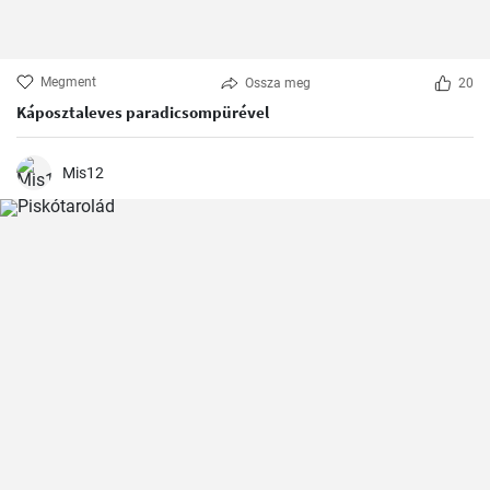
Megment
Ossza meg
20
Káposztaleves paradicsompürével
Mis12