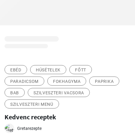
EBÉD
HÚSÉTELEK
FŐTT
PARADICSOM
FOKHAGYMA
PAPRIKA
BAB
SZILVESZTERI VACSORA
SZILVESZTERI MENÜ
Kedvenc receptek
Gretarezepte