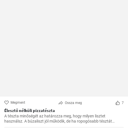
Megment
Ossza meg
7
Élesztő nélküli pizzatészta
A tészta minőségét az határozza meg, hogy milyen lisztet
használsz. A búzaliszt jól működik, de ha ropogósabb tésztát
szeretnél, használj finomított lisztet.