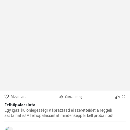
Megment
Ossza meg
22
Felhőpalacsinta
Egy igazi különlegesség! Kápráztasd el szeretteidet a reggeli
asztalnál is! A felhőpalacsintát mindenképp ki kell próbálnod!