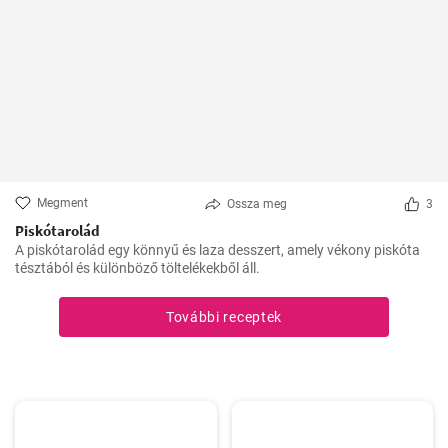
Megment
Ossza meg
3
Piskótarolád
A piskótarolád egy könnyű és laza desszert, amely vékony piskóta
tésztából és különböző töltelékekből áll.
További receptek