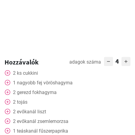
4
Hozzávalók
adagok száma
2
ks
cukkini
1
nagyobb fej vöröshagyma
2
gerezd
fokhagyma
2
tojás
2
evőkanál
liszt
2
evőkanál
zsemlemorzsa
1
teáskanál
fűszerpaprika