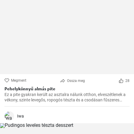
Megment
Ossza meg
28
Pehelykönnyű almás pite
Ez a pite gyakran került az asztalra nálunk otthon, elveszétlenek a
vékony, szinte levegős, ropogós tészta és a csodásan fűszeres
almafüllő között. Az ovitudók, hazaértem, és már messziről éreztem
a fahéj és az alma csodás illatát. Itt az ideje hát, hogy megosszam
veletek is ezt a csodás receptet.
Iwa