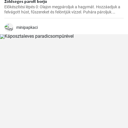
Zöldséges párolt borjú
Előkészítési lépés 0: Olajon megpároljuk a hagymát. Hozzáadjuk a
felvágott húst, fűszereket és felöntjük vízzel. Puhára pároljuk.
Ezután hozzáadjuk a zöldséget, a paradicsompürét és főzzük, amíg
minden megpuhul. Végül hozzáadjuk a tejszínt és hagyjuk
felmelegedni.
minipapkaci