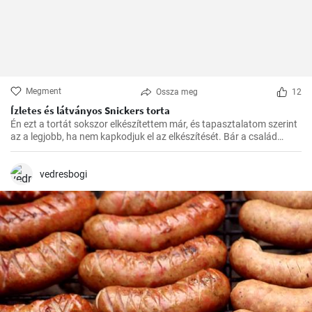
Megment
Ossza meg
12
Ízletes és látványos Snickers torta
Én ezt a tortát sokszor elkészítettem már, és tapasztalatom szerint
az a legjobb, ha nem kapkodjuk el az elkészítését. Bár a család
mindig türelmetlenül várja, de megéri kivárni, hogy minden réteg
megfelelően megszilárduljon. Így lesz igazán ízletes és látványos a
végeredmény!
vedresbogi