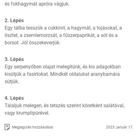
és fokhagymát apróra vágjuk.
2. Lépés
Egy tálba tesszük a cukkinit, a hagymát, a tojásokat, a 
lisztet, a zsemlemorzsát, a fűszerpaprikát, a sót és a 
borsot. Jól összekeverjük.
3. Lépés
Egy serpenyőben olajat melegítünk, és kis adagokban 
kisütjük a fasírtokat. Mindkét oldalukat aranybarnára 
sütjük.
4. Lépés
Tálaljuk melegen, és tetszés szerint köretként salátával, 
vagy krumplipürével.
Megjegyzés hozzáadása
2023. január 17.