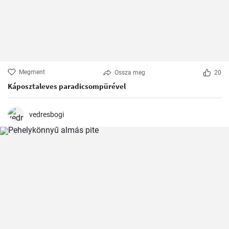
Megment
Ossza meg
20
Káposztaleves paradicsompürével
vedresbogi