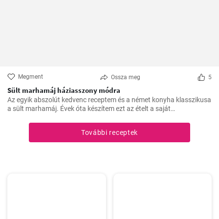
Megment
Ossza meg
5
Sült marhamáj háziasszony módra
Az egyik abszolút kedvenc receptem és a német konyha klasszikusa
a sült marhamáj. Évek óta készítem ezt az ételt a saját
konyhámban, és az idők során apró módosításokkal
tökéletesítettem. Nagyon örülök, hogy itt megoszthatom veletek.
További receptek