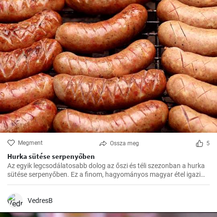
Megment
Ossza meg
5
Hurka sütése serpenyőben
Az egyik legcsodálatosabb dolog az őszi és téli szezonban a hurka
sütése serpenyőben. Ez a finom, hagyományos magyar étel igazi
felmelegedést nyújt a hűvösebb hónapokban és nagyszerű
választás az ünnepi fogadások vagy a családi összejövetelek
alkalmából.
VedresB