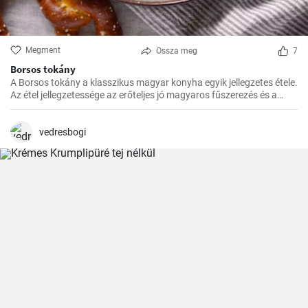
Megment
Ossza meg
7
Borsos tokány
A Borsos tokány a klasszikus magyar konyha egyik jellegzetes étele.
Az étel jellegzetessége az erőteljes jó magyaros fűszerezés és a
hosszú, lassú főzés, melynek köszönhetően az ízek mindig
harmónikusak és igazán szaftos, roppanós húsokat készíthetünk
belőle.
vedresbogi