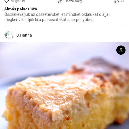
Megment
Ossza meg
21
Almás palacsinta
Összekeverjük az összetevőket, és mindkét oldalukat olajjal
megkenve sütjük ki a palacsintákat a serpenyőben.
S.Hanna