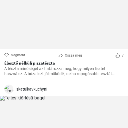
Megment
Ossza meg
7
Élesztő nélküli pizzatészta
A tészta minőségét az határozza meg, hogy milyen lisztet
használsz. A búzaliszt jól működik, de ha ropogósabb tésztát
szeretnél, használj finomított lisztet.
skatulkavkuchyni