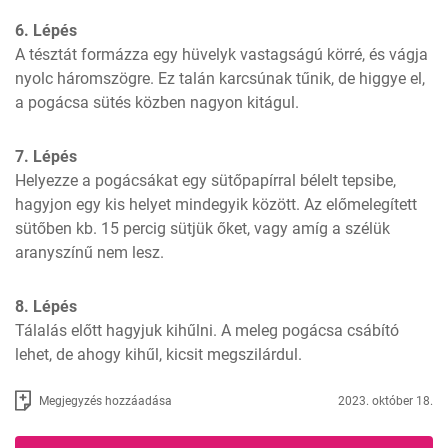
6. Lépés
A tésztát formázza egy hüvelyk vastagságú körré, és vágja 
nyolc háromszögre. Ez talán karcsúnak tűnik, de higgye el, 
a pogácsa sütés közben nagyon kitágul.
7. Lépés
Helyezze a pogácsákat egy sütőpapírral bélelt tepsibe, 
hagyjon egy kis helyet mindegyik között. Az előmelegített 
sütőben kb. 15 percig sütjük őket, vagy amíg a szélük 
aranyszínű nem lesz.
8. Lépés
Tálalás előtt hagyjuk kihűlni. A meleg pogácsa csábító 
lehet, de ahogy kihűl, kicsit megszilárdul.
Megjegyzés hozzáadása
2023. október 18.