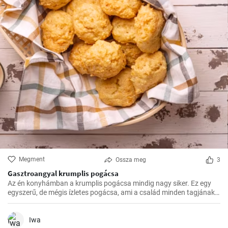
Megment
Ossza meg
3
Gasztroangyal krumplis pogácsa
Az én konyhámban a krumplis pogácsa mindig nagy siker. Ez egy
egyszerű, de mégis ízletes pogácsa, ami a család minden tagjának
kedvence.
Iwa