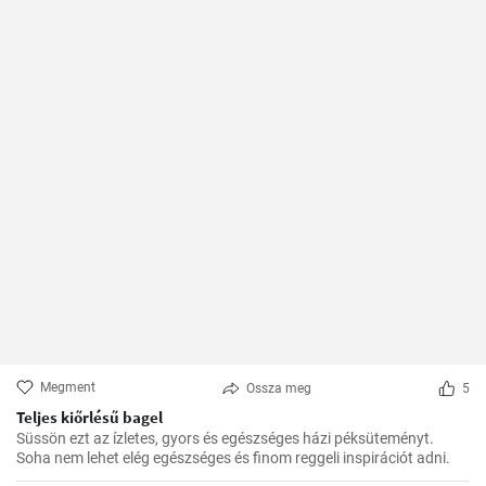
Megment
Ossza meg
5
Teljes kiőrlésű bagel
Süssön ezt az ízletes, gyors és egészséges házi péksüteményt.
Soha nem lehet elég egészséges és finom reggeli inspirációt adni.