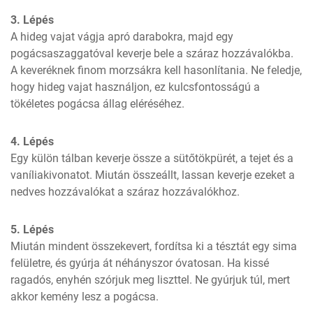
3. Lépés
A hideg vajat vágja apró darabokra, majd egy 
pogácsaszaggatóval keverje bele a száraz hozzávalókba. 
A keveréknek finom morzsákra kell hasonlítania. Ne feledje, 
hogy hideg vajat használjon, ez kulcsfontosságú a 
tökéletes pogácsa állag eléréséhez.
4. Lépés
Egy külön tálban keverje össze a sütőtökpürét, a tejet és a 
vaníliakivonatot. Miután összeállt, lassan keverje ezeket a 
nedves hozzávalókat a száraz hozzávalókhoz.
5. Lépés
Miután mindent összekevert, fordítsa ki a tésztát egy sima 
felületre, és gyúrja át néhányszor óvatosan. Ha kissé 
ragadós, enyhén szórjuk meg liszttel. Ne gyúrjuk túl, mert 
akkor kemény lesz a pogácsa.