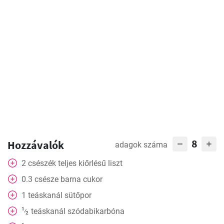
8
Hozzávalók
adagok száma
2
csészék
teljes kiőrlésű liszt
0.3
csésze
barna cukor
1
teáskanál
sütőpor
1
teáskanál
szódabikarbóna
⁄
2