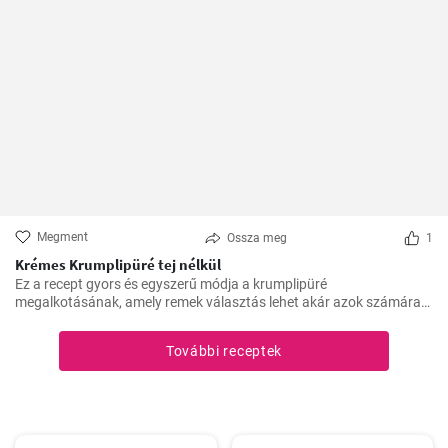
Megment
Ossza meg
1
Krémes Krumplipüré tej nélkül
Ez a recept gyors és egyszerű módja a krumplipüré
megalkotásának, amely remek választás lehet akár azok számára
is, akik tejmentes étrendet követnek. Egyszerű, de lenyűgöző, és az
asztalra való felhelyezésre csupán 30 perc alatt kerül sor.
További receptek