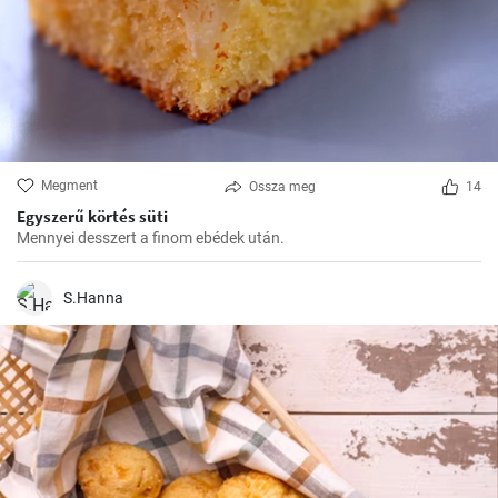
Megment
Ossza meg
14
Egyszerű körtés süti
Mennyei desszert a finom ebédek után.
S.Hanna