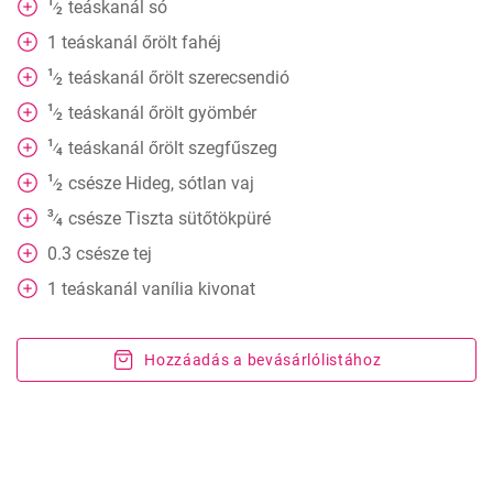
1
teáskanál
só
⁄
2
1
teáskanál
őrölt fahéj
1
teáskanál
őrölt szerecsendió
⁄
2
1
teáskanál
őrölt gyömbér
⁄
2
1
teáskanál
őrölt szegfűszeg
⁄
4
1
csésze
Hideg, sótlan vaj
⁄
2
3
csésze
Tiszta sütőtökpüré
⁄
4
0.3
csésze
tej
1
teáskanál
vanília kivonat
Hozzáadás a bevásárlólistához