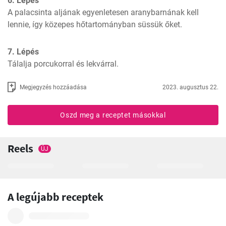
6. Lépés
A palacsinta aljának egyenletesen aranybarnának kell 
lennie, így közepes hőtartományban süssük őket.
7. Lépés
Tálalja porcukorral és lekvárral. 
Megjegyzés hozzáadása
2023. augusztus 22.
Oszd meg a receptet másokkal
Reels
ÚJ
A legújabb receptek