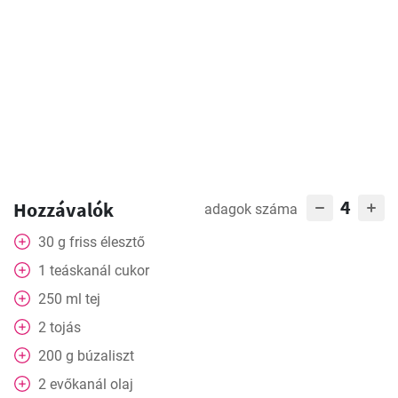
4
Hozzávalók
adagok száma
30
g
friss élesztő
1
teáskanál
cukor
250
ml
tej
2
tojás
200
g
búzaliszt
2
evőkanál
olaj