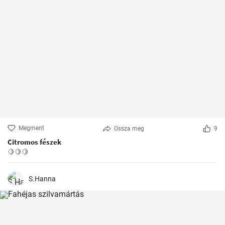
Megment
Ossza meg
9
Citromos fészek
🍋🍋🍋
S.Hanna