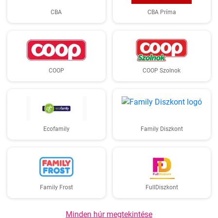
CBA
CBA Príma
COOP
COOP Szolnok
Ecofamily
Family Diszkont
Family Frost
FullDiszkont
Minden húr megtekintése