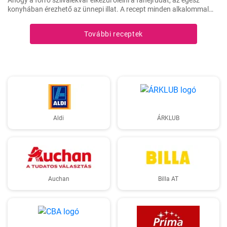
Ahogy a forró szilvalekvár elkezdi ölelni a fahéjrudat, az egész
konyhában érezhető az ünnepi illat. A recept minden alkalommal
sikerül, és nagyon gyorsan elkészül. Családom és barátaim mindig
örömmel fogadják ezt az egzotikus, mégis otthonos ízkompozíciót.
További receptek
Aldi
ÁRKLUB
Auchan
Billa AT