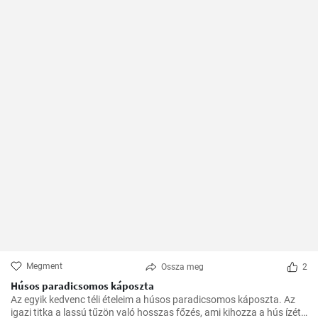
Megment
Ossza meg
2
Húsos paradicsomos káposzta
Az egyik kedvenc téli ételeim a húsos paradicsomos káposzta. Az
igazi titka a lassú tűzön való hosszas főzés, ami kihozza a hús ízét,