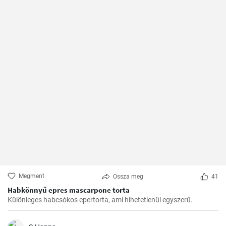
Megment
Ossza meg
41
Habkönnyű epres mascarpone torta
Különleges habcsókos epertorta, ami hihetetlenül egyszerű.