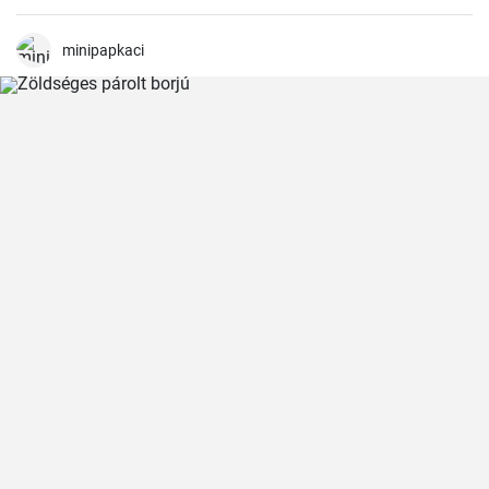
és egységgé kovácsolja a zöldségek és a paradicsom ízét.
Számtalanszor elkészítettem már, és minél tovább fő, annál
finomabb lesz, ezért a hétvégi ebédekre szoktam időzíteni.
minipapkaci