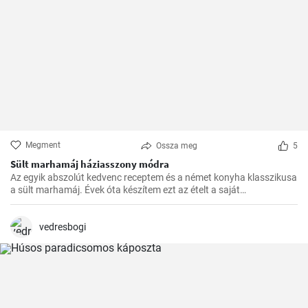
Megment
Ossza meg
5
Sült marhamáj háziasszony módra
Az egyik abszolút kedvenc receptem és a német konyha klasszikusa
a sült marhamáj. Évek óta készítem ezt az ételt a saját
konyhámban, és az idők során apró módosításokkal
tökéletesítettem. Nagyon örülök, hogy itt megoszthatom veletek.
vedresbogi