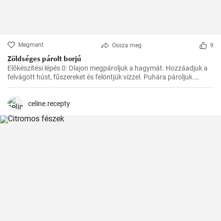
Megment
Ossza meg
9
Zöldséges párolt borjú
Előkészítési lépés 0: Olajon megpároljuk a hagymát. Hozzáadjuk a
felvágott húst, fűszereket és felöntjük vízzel. Puhára pároljuk.
Ezután hozzáadjuk a zöldséget, a paradicsompürét és főzzük, amíg
minden megpuhul. Végül hozzáadjuk a tejszínt és hagyjuk
felmelegedni.
celine.recepty