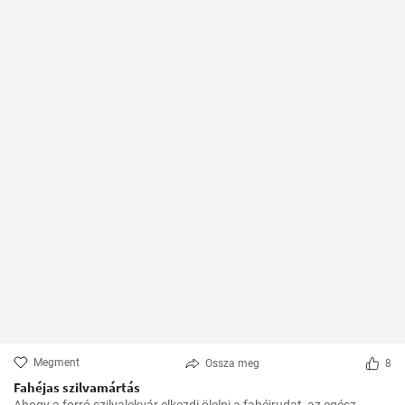
Megment
Ossza meg
8
Fahéjas szilvamártás