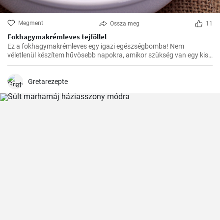
Megment
Ossza meg
11
Fokhagymakrémleves tejföllel
Ez a fokhagymakrémleves egy igazi egészségbomba! Nem
véletlenül készítem hűvösebb napokra, amikor szükség van egy kis
erősítésre. Az elkészítése egyszerű, mégis isteni finom.
Gretarezepte