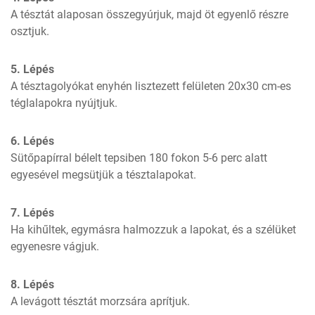
A tésztát alaposan összegyúrjuk, majd öt egyenlő részre 
osztjuk.
5. Lépés
A tésztagolyókat enyhén lisztezett felületen 20x30 cm-es 
téglalapokra nyújtjuk.
6. Lépés
Sütőpapírral bélelt tepsiben 180 fokon 5-6 perc alatt 
egyesével megsütjük a tésztalapokat.
7. Lépés
Ha kihűltek, egymásra halmozzuk a lapokat, és a szélüket 
egyenesre vágjuk.
8. Lépés
A levágott tésztát morzsára aprítjuk.