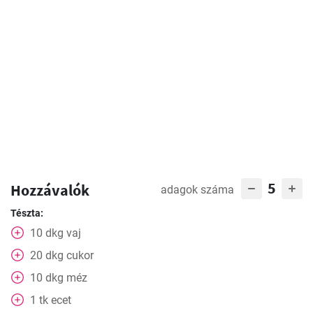
5
Hozzávalók
adagok száma
Tészta:
10
dkg
vaj
20
dkg
cukor
10
dkg
méz
1
tk
ecet