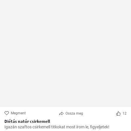
Megment
Ossza meg
12
Diétás natúr csirkemell
Igazán szaftos csirkemell titkokat most írom le, figyeljetek!