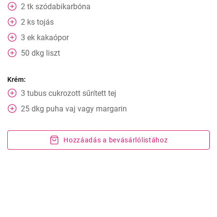
2
tk
szódabikarbóna
2
ks
tojás
3
ek
kakaópor
50
dkg
liszt
Krém:
3
tubus
cukrozott sűrített tej
25
dkg
puha vaj vagy margarin
Hozzáadás a bevásárlólistához