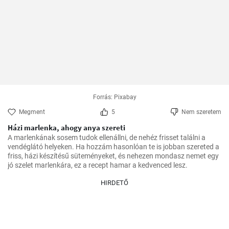
Forrás: Pixabay
Megment
5
Nem szeretem
Házi marlenka, ahogy anya szereti
A marlenkának sosem tudok ellenállni, de nehéz frisset találni a 
vendéglátó helyeken. Ha hozzám hasonlóan te is jobban szereted a 
friss, házi készítésű süteményeket, és nehezen mondasz nemet egy 
jó szelet marlenkára, ez a recept hamar a kedvenced lesz.
HIRDETŐ