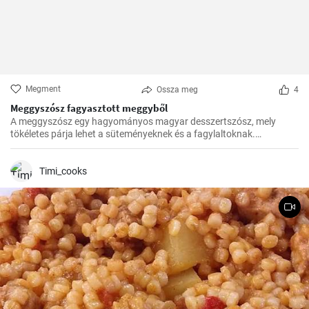
Megment
Ossza meg
4
Meggyszósz fagyasztott meggyből
A meggyszósz egy hagyományos magyar desszertszósz, mely
tökéletes párja lehet a süteményeknek és a fagylaltoknak.
Fagyasztott meggyből készítve pedig bármikor élvezhetjük ezt a
finomságot.
Timi_cooks