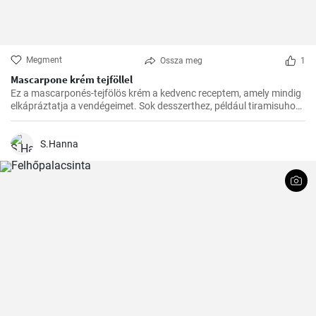
Megment
Ossza meg
1
Mascarpone krém tejföllel
Ez a mascarponés-tejfölös krém a kedvenc receptem, amely mindig
elkápráztatja a vendégeimet. Sok desszerthez, például tiramisuhoz
tökéletes kísérő, de gyümölcstortákhoz is remekül illik.
S.Hanna