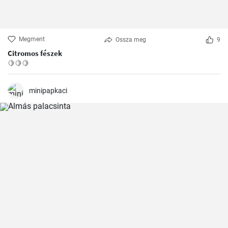
Megment
Ossza meg
9
Citromos fészek
🍋🍋🍋
minipapkaci