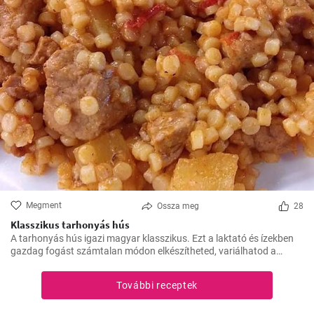
Megment
Ossza meg
28
Klasszikus tarhonyás hús
A tarhonyás hús igazi magyar klasszikus. Ezt a laktató és ízekben
gazdag fogást számtalan módon elkészítheted, variálhatod a
húsokat, a zöldségeket ízlés szerint. Jó kísérletezést és jó étvágyat!
További receptek