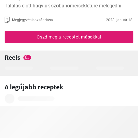
Tálalás előtt hagyjuk szobahőmérsékletűre melegedni.
Megjegyzés hozzáadása
2023. január 18.
Oszd meg a receptet másokkal
Reels
ÚJ
A legújabb receptek