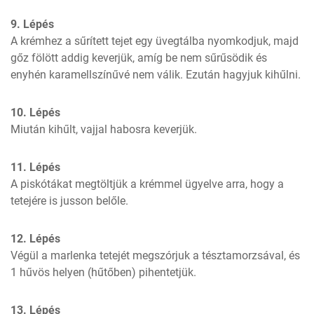
9. Lépés
A krémhez a sűrített tejet egy üvegtálba nyomkodjuk, majd 
gőz fölött addig keverjük, amíg be nem sűrűsödik és 
enyhén karamellszínűvé nem válik. Ezután hagyjuk kihűlni.
10. Lépés
Miután kihűlt, vajjal habosra keverjük.
11. Lépés
A piskótákat megtöltjük a krémmel ügyelve arra, hogy a 
tetejére is jusson belőle.
12. Lépés
Végül a marlenka tetejét megszórjuk a tésztamorzsával, és 
1 hűvös helyen (hűtőben) pihentetjük.
13. Lépés