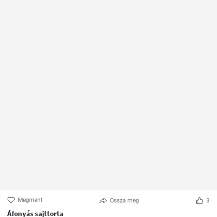
Megment
Ossza meg
3
Áfonyás sajttorta