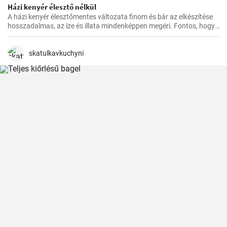
Házi kenyér élesztő nélkül
A házi kenyér élesztőmentes változata finom és bár az elkészítése
hosszadalmas, az íze és illata mindenképpen megéri. Fontos, hogy
előre tervezzük meg az készítést, mivel a dagasztás után
pihentetésre van szükség a tésztának.
skatulkavkuchyni