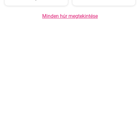
Minden húr megtekintése