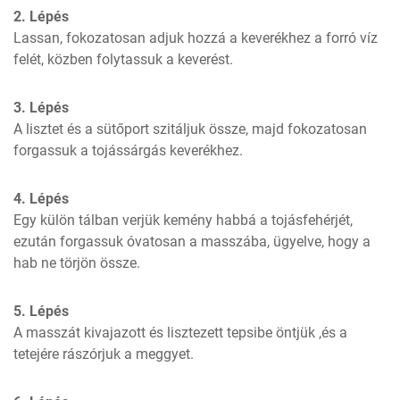
2. Lépés
Lassan, fokozatosan adjuk hozzá a keverékhez a forró víz 
felét, közben folytassuk a keverést.
3. Lépés
A lisztet és a sütőport szitáljuk össze, majd fokozatosan 
forgassuk a tojássárgás keverékhez.
4. Lépés
Egy külön tálban verjük kemény habbá a tojásfehérjét, 
ezután forgassuk óvatosan a masszába, ügyelve, hogy a 
hab ne törjön össze.
5. Lépés
A masszát kivajazott és lisztezett tepsibe öntjük ,és a 
tetejére rászórjuk a meggyet.