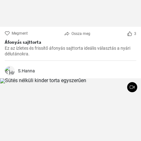
Megment
Ossza meg
3
Áfonyás sajttorta
Ez az ízletes és frissítő áfonyás sajttorta ideális választás a nyári
délutánokra.
S.Hanna