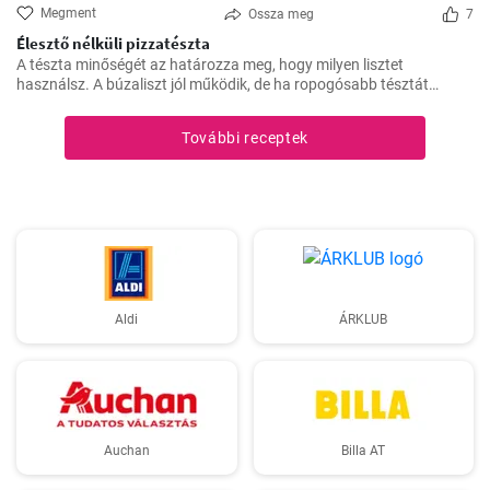
Megment
Ossza meg
7
Élesztő nélküli pizzatészta
A tészta minőségét az határozza meg, hogy milyen lisztet
használsz. A búzaliszt jól működik, de ha ropogósabb tésztát
szeretnél, használj finomított lisztet.
További receptek
Aldi
ÁRKLUB
Auchan
Billa AT