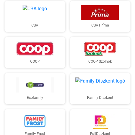
CBA
CBA Príma
COOP
COOP Szolnok
Ecofamily
Family Diszkont
Family Frost
FullDiszkont