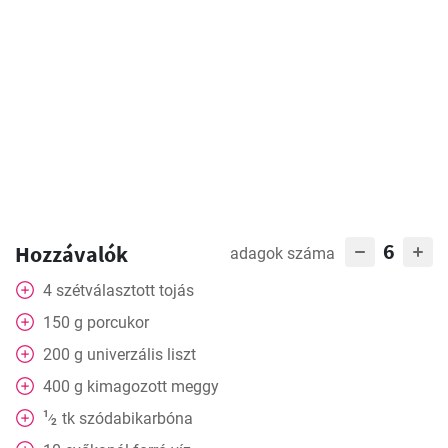
6
Hozzávalók
adagok száma
4
szétválasztott tojás
150
g
porcukor
200
g
univerzális liszt
400
g
kimagozott meggy
1
tk
szódabikarbóna
⁄
2