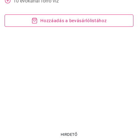
10
evőkanál
forró víz
Hozzáadás a bevásárlólistához
HIRDETŐ