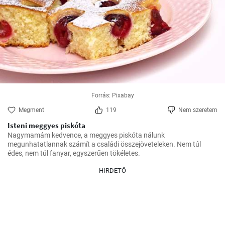
Forrás: Pixabay
Megment
119
Nem szeretem
Isteni meggyes piskóta
Nagymamám kedvence, a meggyes piskóta nálunk 
megunhatatlannak számít a családi összejöveteleken. Nem túl 
édes, nem túl fanyar, egyszerűen tökéletes.
HIRDETŐ