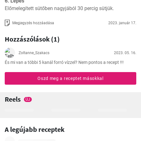
6. Lépés
Előmelegített sütőben nagyjából 30 percig sütjük.
Megjegyzés hozzáadása
2023. január 17.
Hozzászólások (1)
Zoltanne_Szakacs
2023. 05. 16.
És mi van a többi 5 kanál forró vízzel? Nem pontos a recept !!!
Oszd meg a receptet másokkal
Reels
ÚJ
A legújabb receptek