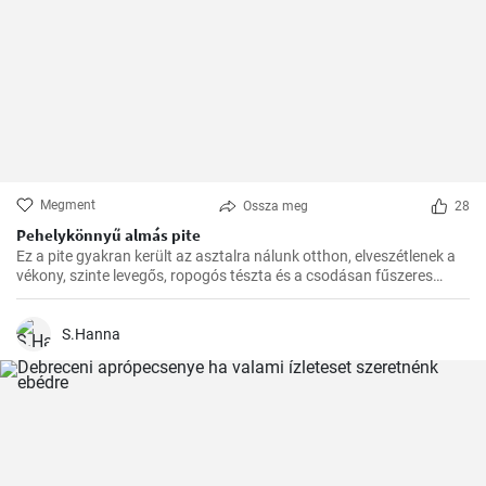
Megment
Ossza meg
28
Pehelykönnyű almás pite
Ez a pite gyakran került az asztalra nálunk otthon, elveszétlenek a
vékony, szinte levegős, ropogós tészta és a csodásan fűszeres
almafüllő között. Az ovitudók, hazaértem, és már messziről éreztem
a fahéj és az alma csodás illatát. Itt az ideje hát, hogy megosszam
veletek is ezt a csodás receptet.
S.Hanna