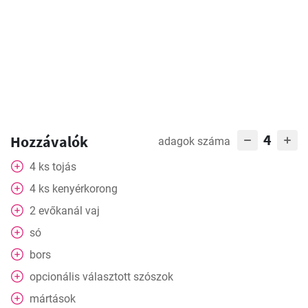
4
Hozzávalók
adagok száma
4
ks
tojás
4
ks
kenyérkorong
2
evőkanál
vaj
só
bors
opcionális választott szószok
mártások