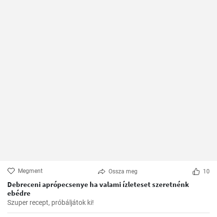
Megment
Ossza meg
10
Debreceni aprópecsenye ha valami ízleteset szeretnénk
ebédre
Szuper recept, próbáljátok ki!