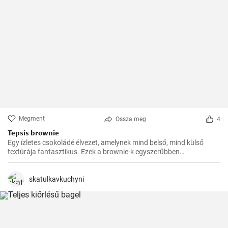
Megment
Ossza meg
4
Tepsis brownie
Egy ízletes csokoládé élvezet, amelynek mind belső, mind külső
textúrája fantasztikus. Ezek a brownie-k egyszerűbben
elkészíthetőek, de ugyanolyan finomak, mint a hagyományosabb
fajták. Tökéletesek bulikra, piknikre vagy egyszerűen csak
nassolásra.
skatulkavkuchyni