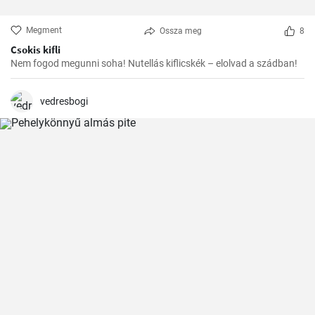
Megment
Ossza meg
8
Csokis kifli
Nem fogod megunni soha! Nutellás kiflicskék – elolvad a szádban!
vedresbogi