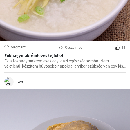
Megment
Ossza meg
11
Fokhagymakrémleves tejföllel
Ez a fokhagymakrémleves egy igazi egészségbomba! Nem
véletlenül készítem hűvösebb napokra, amikor szükség van egy kis
erősítésre. Az elkészítése egyszerű, mégis isteni finom.
Iwa