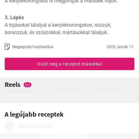
A kenyérkorongokat is megpirítjuk a maradék vajon.
3. Lépés
A tojásokat tálaljuk a kenyérkorongokon, sózzuk, 
borsozzuk, és szószokkal, mártásokkal tálaljuk.
Megjegyzés hozzáadása
2023. január 17.
Oszd meg a receptet másokkal
Reels
ÚJ
A legújabb receptek