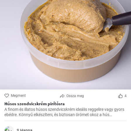
Megment
Ossza meg
4
Húsos szendvicskrém pirítósra
A finom és illatos húsos szendvicskrém ideális reggelire vagy gyors
ebédre. Könnyű elkészíteni, és biztosan örömet okoz a hús
szerelmeseinek ízlelőbimbóinak.
S.Hanna