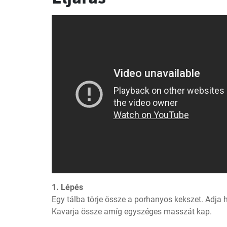
1. Lépés
Egy tálba törje össze a porhanyos kekszet. Adja h
Kavarja össze amíg egyszéges masszát kap.