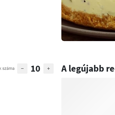
10
A legújabb r
k száma