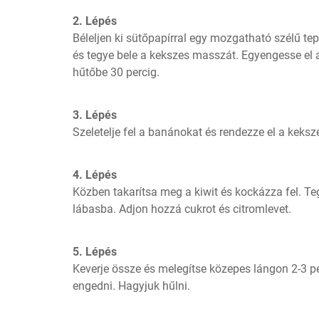
2. Lépés
Béleljen ki sütőpapírral egy mozgatható szélű te
és tegye bele a kekszes masszát. Egyengesse el a t
hűtőbe 30 percig.
3. Lépés
Szeletelje fel a banánokat és rendezze el a keksze
4. Lépés
Közben takarítsa meg a kiwit és kockázza fel. Te
lábasba. Adjon hozzá cukrot és citromlevet.
5. Lépés
Keverje össze és melegítse közepes lángon 2-3 per
engedni. Hagyjuk hűlni.