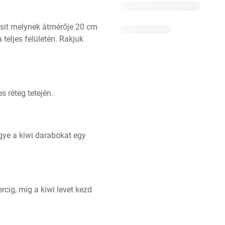
psit melynek átmérője 20 cm 
eljes felületén. Rakjuk 
s réteg tetején.
gye a kiwi darabokat egy 
cig, míg a kiwi levet kezd 