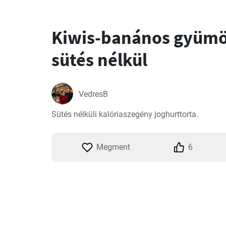
Kiwis-banános gyümö
sütés nélkül
VedresB
Sütés nélküli kalóriaszegény joghurttorta.
Megment
6