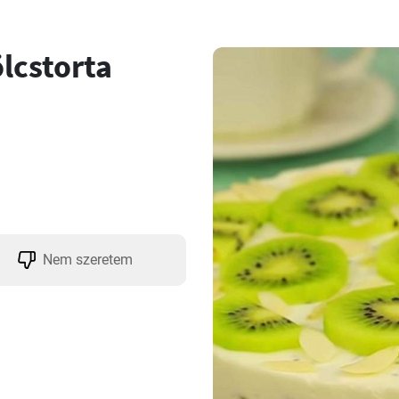
lcstorta
Nem szeretem