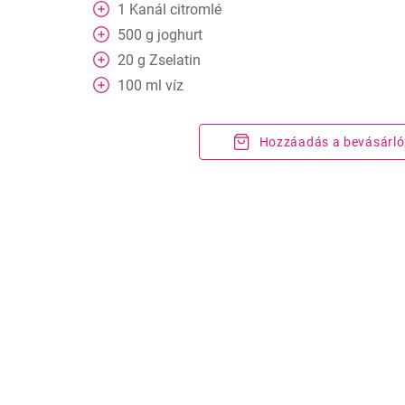
1
Kanál
citromlé
500
g
joghurt
20
g
Zselatin
100
ml
víz
Hozzáadás a bevásárló