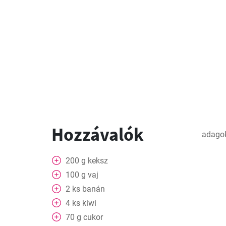
Hozzávalók
adago
200
g
keksz
100
g
vaj
2
ks
banán
4
ks
kiwi
70
g
cukor