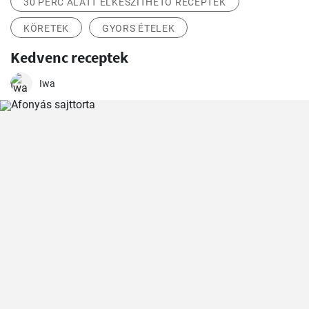
30 PERC ALATT ELKÉSZÍTHETŐ RECEPTEK
KÖRETEK
GYORS ÉTELEK
Kedvenc receptek
Iwa