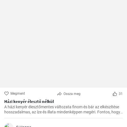
Megment
Ossza meg
31
Házi kenyér élesztő nélkül
A házi kenyér élesztőmentes változata finom és bár az elkészítése
hosszadalmas, az íze és illata mindenképpen megéri. Fontos, hogy
előre tervezzük meg az készítést, mivel a dagasztás után
pihentetésre van szükség a tésztának.