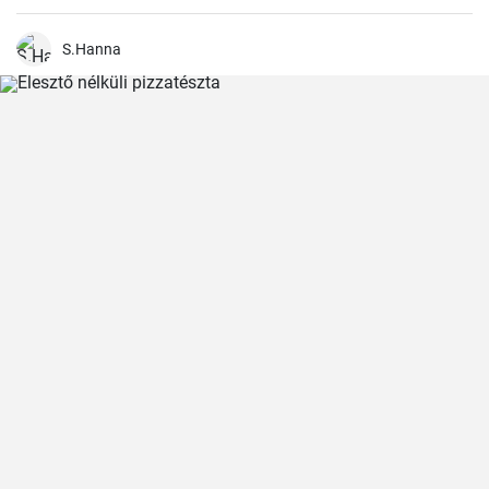
Ezután hozzáadjuk a zöldséget, a paradicsompürét és főzzük, amíg
minden megpuhul. Végül hozzáadjuk a tejszínt és hagyjuk
felmelegedni.
S.Hanna