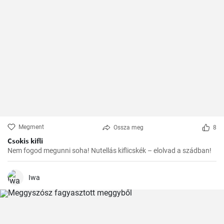
Megment
Ossza meg
8
Csokis kifli
Nem fogod megunni soha! Nutellás kiflicskék – elolvad a szádban!
Iwa