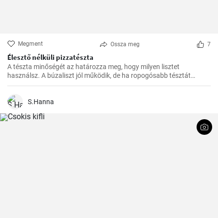
Megment
Ossza meg
7
Élesztő nélküli pizzatészta
A tészta minőségét az határozza meg, hogy milyen lisztet
használsz. A búzaliszt jól működik, de ha ropogósabb tésztát
szeretnél, használj finomított lisztet.
S.Hanna