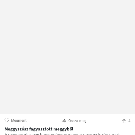
Megment
Ossza meg
4
Meggyszósz fagyasztott meggyből
A meggyszósz egy hagyományos magyar desszertszósz, mely