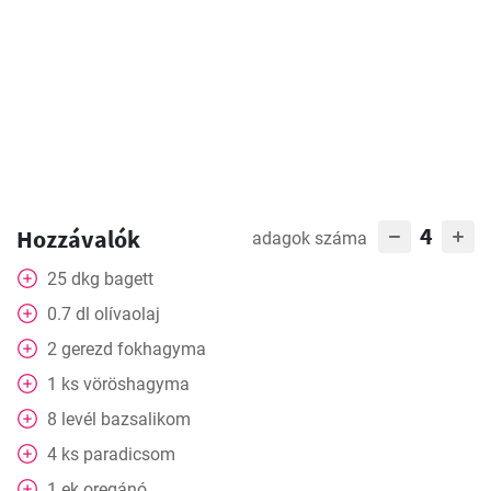
4
Hozzávalók
adagok száma
25
dkg
bagett
0.7
dl
olívaolaj
2
gerezd
fokhagyma
1
ks
vöröshagyma
8
levél
bazsalikom
4
ks
paradicsom
1
ek
oregánó