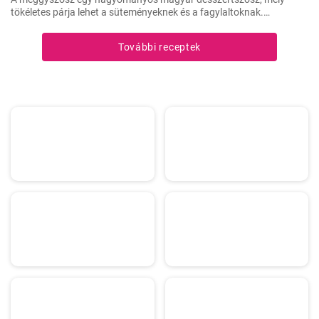
tökéletes párja lehet a süteményeknek és a fagylaltoknak.
Fagyasztott meggyből készítve pedig bármikor élvezhetjük ezt a
finomságot.
További receptek