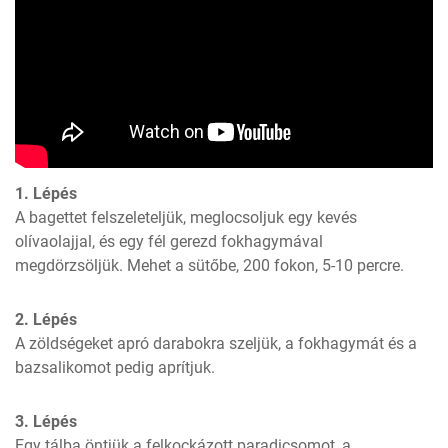
1. Lépés
A bagettet felszeleteljük, meglocsoljuk egy kevés 
olívaolajjal, és egy fél gerezd fokhagymával 
megdörzsöljük. Mehet a sütőbe, 200 fokon, 5-10 percre.
2. Lépés
A zöldségeket apró darabokra szeljük, a fokhagymát és a 
bazsalikomot pedig aprítjuk.
3. Lépés
Egy tálba öntjük a felkockázott paradicsomot, a 