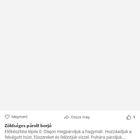
Megment
Ossza meg
9
Zöldséges párolt borjú
Előkészítési lépés 0: Olajon megpároljuk a hagymát. Hozzáadjuk a
felvágott húst, fűszereket és felöntjük vízzel. Puhára pároljuk.