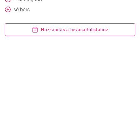
só bors
Hozzáadás a bevásárlólistához