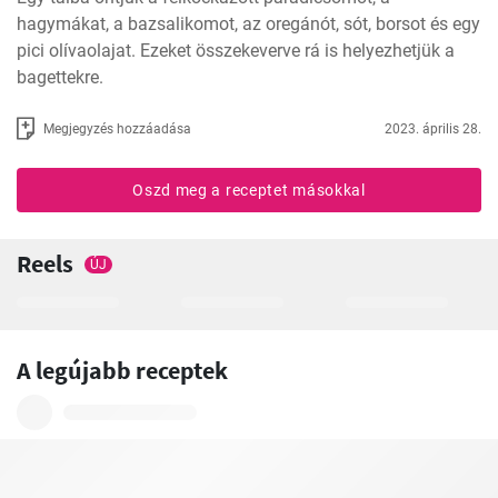
hagymákat, a bazsalikomot, az oregánót, sót, borsot és egy 
pici olívaolajat. Ezeket összekeverve rá is helyezhetjük a 
bagettekre.
Megjegyzés hozzáadása
2023. április 28.
Oszd meg a receptet másokkal
Reels
ÚJ
A legújabb receptek