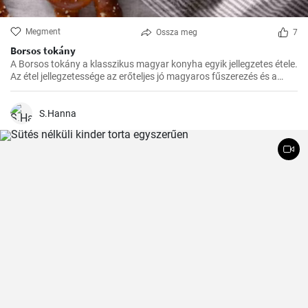
Megment
Ossza meg
7
Borsos tokány
A Borsos tokány a klasszikus magyar konyha egyik jellegzetes étele.
Az étel jellegzetessége az erőteljes jó magyaros fűszerezés és a
hosszú, lassú főzés, melynek köszönhetően az ízek mindig
harmónikusak és igazán szaftos, roppanós húsokat készíthetünk
belőle.
S.Hanna