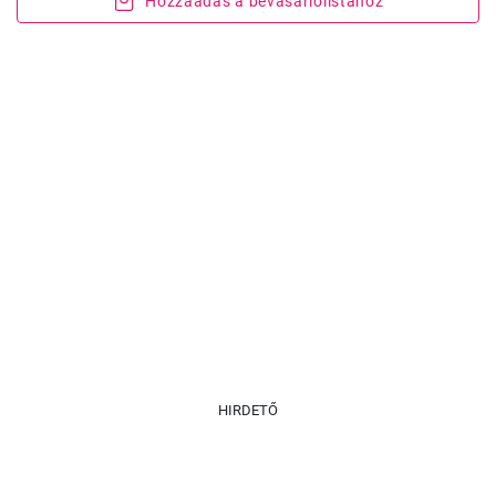
Hozzáadás a bevásárlólistához
HIRDETŐ