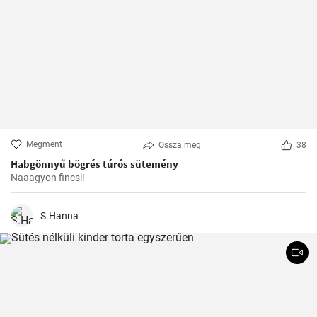
Megment
Ossza meg
38
Habgönnyű bögrés túrós sütemény
Naaagyon fincsi!
S.Hanna