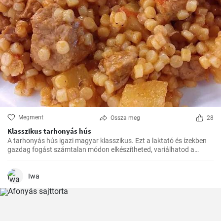
Megment
Ossza meg
28
Klasszikus tarhonyás hús
A tarhonyás hús igazi magyar klasszikus. Ezt a laktató és ízekben
gazdag fogást számtalan módon elkészítheted, variálhatod a
húsokat, a zöldségeket ízlés szerint. Jó kísérletezést és jó étvágyat!
Iwa