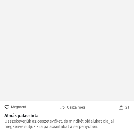
Megment
Ossza meg
21
Almás palacsinta
Összekeverjük az összetevőket, és mindkét oldalukat olajjal
megkenve sütjük ki a palacsintákat a serpenyőben.