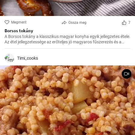
Megment
Ossza meg
7
Borsos tokány
A Borsos tokány a klasszikus magyar konyha egyik jellegzetes étele.
Az étel jellegzetessége az erőteljes jó magyaros fűszerezés és a
hosszú, lassú főzés, melynek köszönhetően az ízek mindig
harmónikusak és igazán szaftos, roppanós húsokat készíthetünk
belőle.
Timi_cooks