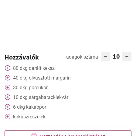
10
Hozzávalók
adagok száma
80
dkg
darált keksz
40
dkg
olvasztott margarin
30
dkg
porcukor
10
dkg
sárgabaracklekvár
6
dkg
kakaópor
kókuszreszelék