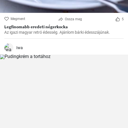
Megment
Ossza meg
5
Legfinomabb eredeti négerkocka
Az igazi magyar retró édesség. Ajánlom bárki édesszájúnak.
Iwa