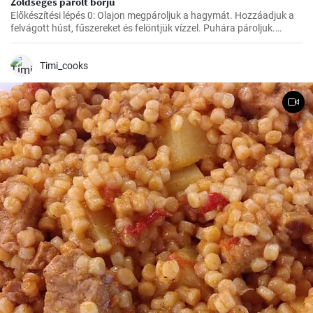
Zöldséges párolt borjú
Előkészítési lépés 0: Olajon megpároljuk a hagymát. Hozzáadjuk a
felvágott húst, fűszereket és felöntjük vízzel. Puhára pároljuk.
Ezután hozzáadjuk a zöldséget, a paradicsompürét és főzzük, amíg
minden megpuhul. Végül hozzáadjuk a tejszínt és hagyjuk
felmelegedni.
Timi_cooks