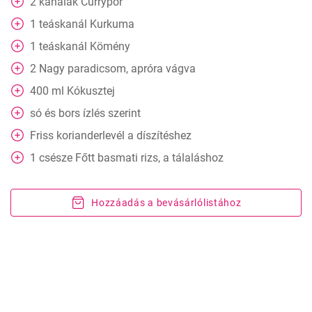
2
kanalak
Currypor
1
teáskanál
Kurkuma
1
teáskanál
Kömény
2
Nagy paradicsom, apróra vágva
400
ml
Kókusztej
só és bors ízlés szerint
Friss korianderlevél a díszítéshez
1
csésze
Főtt basmati rizs, a tálaláshoz
Hozzáadás a bevásárlólistához