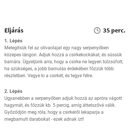
Eljárás
35 perc.
1. Lépés
Melegítsük fel az olívaolajat egy nagy serpenyőben 
közepes lángon. Adjuk hozzá a csirkekockákat, és süssük 
barnára. Ügyeljünk arra, hogy a csirke ne legyen túlzsúfolt; 
ha szükséges, a jobb barnulás érdekében főzzük több 
részletben. Vegye ki a csirkét, és tegye félre.
2. Lépés
Ugyanebben a serpenyőben adjuk hozzá az apróra vágott 
hagymát, és főzzük kb. 5 percig, amíg áttetszővé válik. 
Győződjön meg róla, hogy a csirkéről lekaparja a 
megbarnult darabokat - ezek adnak ízt!