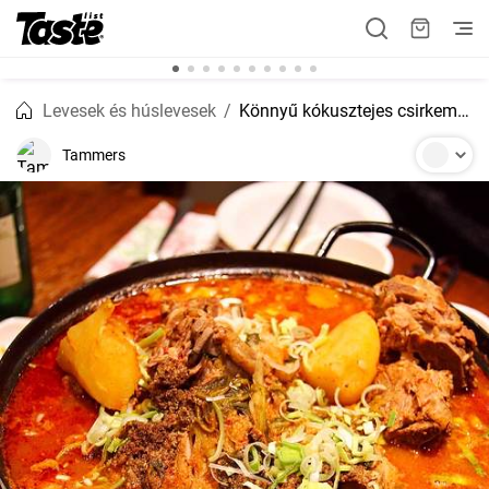
Levesek és húslevesek
Könnyű kókusztejes csirkemell curry
Tammers