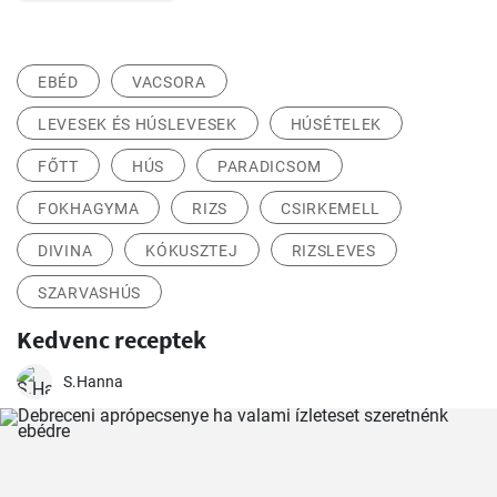
EBÉD
VACSORA
LEVESEK ÉS HÚSLEVESEK
HÚSÉTELEK
FŐTT
HÚS
PARADICSOM
FOKHAGYMA
RIZS
CSIRKEMELL
DIVINA
KÓKUSZTEJ
RIZSLEVES
SZARVASHÚS
Kedvenc receptek
S.Hanna