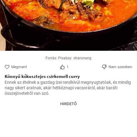
Forrás: Pixabay: sharonang
Megment
1
Nem szeretem
Könnyű kókusztejes csirkemell curry
Ennek az ételnek a gazdag ízei rendkívül megnyugtatóak, és mindig 
nagy sikert aratnak, akár hétköznapi vacsoráról, akár baráti 
összejövetelről van szó.
HIRDETŐ