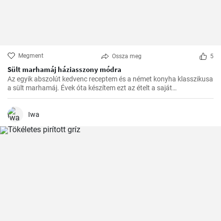
Megment
Ossza meg
5
Sült marhamáj háziasszony módra
Az egyik abszolút kedvenc receptem és a német konyha klasszikusa
a sült marhamáj. Évek óta készítem ezt az ételt a saját
konyhámban, és az idők során apró módosításokkal
tökéletesítettem. Nagyon örülök, hogy itt megoszthatom veletek.
Iwa