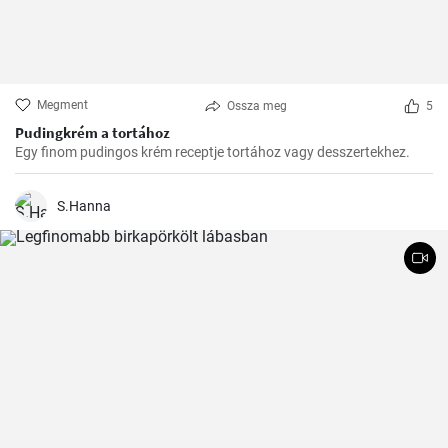
Megment
Ossza meg
5
Pudingkrém a tortához
Egy finom pudingos krém receptje tortához vagy desszertekhez.
S.Hanna