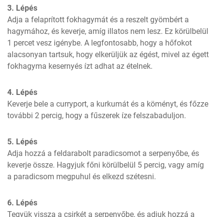
3. Lépés
Adja a felaprított fokhagymát és a reszelt gyömbért a 
hagymához, és keverje, amíg illatos nem lesz. Ez körülbelül 
1 percet vesz igénybe. A legfontosabb, hogy a hőfokot 
alacsonyan tartsuk, hogy elkerüljük az égést, mivel az égett 
fokhagyma kesernyés ízt adhat az ételnek.
4. Lépés
Keverje bele a curryport, a kurkumát és a köményt, és főzze 
további 2 percig, hogy a fűszerek íze felszabaduljon.
5. Lépés
Adja hozzá a feldarabolt paradicsomot a serpenyőbe, és 
keverje össze. Hagyjuk főni körülbelül 5 percig, vagy amíg 
a paradicsom megpuhul és elkezd szétesni.
6. Lépés
Tegyük vissza a csirkét a serpenyőbe, és adjuk hozzá a 