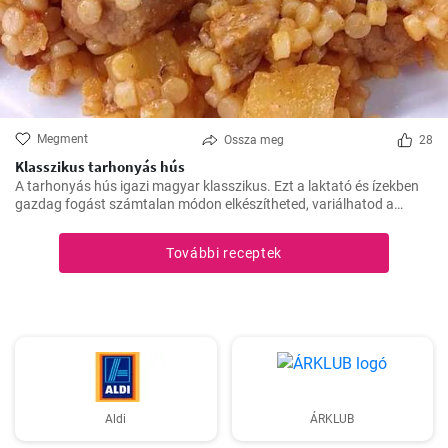
Megment
Ossza meg
28
Klasszikus tarhonyás hús
A tarhonyás hús igazi magyar klasszikus. Ezt a laktató és ízekben
gazdag fogást számtalan módon elkészítheted, variálhatod a
húsokat, a zöldségeket ízlés szerint. Jó kísérletezést és jó étvágyat!
További receptek
Aldi
ÁRKLUB