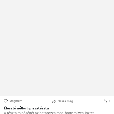
Megment
Ossza meg
7
Élesztő nélküli pizzatészta
A tészta minőségét az határozza meg, hogy milyen lisztet