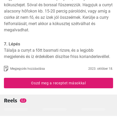
kókusztejet. Sóval és borssal fűszerezzük. Hagyjuk a curryt 
alacsony hőfokon kb. 15-20 percig párolódni, vagy amíg a 
csirke át nem fő, és az ízek jól összeérnek. Kerülje a curry 
felforralását, mert akkor a kókusztej szétválhat és 
megalvadhat.
7. Lépés
Tálalja a curryt a főtt basmati rizsre, és a legjobb 
megjelenés és íz érdekében díszítse friss korianderlevéllel.
Megjegyzés hozzáadása
2023. október 18.
Oszd meg a receptet másokkal
Reels
ÚJ