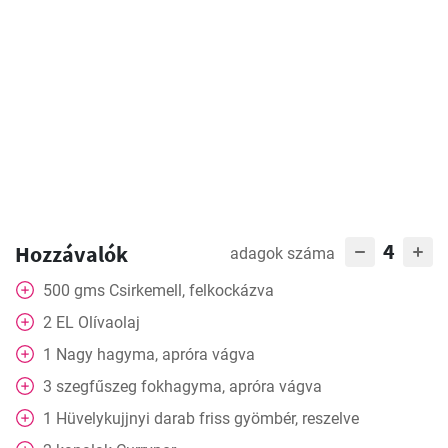
4
Hozzávalók
adagok száma
500
gms
Csirkemell, felkockázva
2
EL
Olívaolaj
1
Nagy hagyma, apróra vágva
3
szegfűszeg
fokhagyma, apróra vágva
1
Hüvelykujjnyi darab friss gyömbér, reszelve