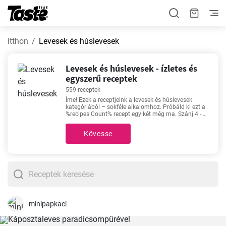
itthon
Levesek és húslevesek
Levesek és húslevesek - ízletes és
egyszerű receptek
559 receptek
Íme! Ezek a receptjeink a levesek és húslevesek
kategóriából – sokféle alkalomhoz. Próbáld ki ezt a
%recipes Count% recept egyikét még ma. Szánj 4 -
240 percet az elkészítésre a levesek és húslevesek
kategóriából. A pontos időt minden receptnél
Kövesse
megtalálod. Emellett azt is megtudhatod, hogy a
leírt mennyiségből hány adag készíthető. Tekints
meg mondjuk a kedvenc receptjeinket -
Klasszikus
babgulyás
,
Tojásleves gyorsan
,
Eredeti francia
hagymaleves
,
Jókai Bableves: A hagyományos
magyar ízek találkozása
-. Ezek mind a kiváló ételek
szerelmeseinek készültek. Jó étvágyat!
minipapkaci