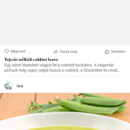
Megment
Ossza meg
Szeretem
Tejszín nélküli cukkini leves
Egy adott lépésben vágjuk fel a cukkinit kockákra. A hagymát
pirítsuk meg vajon, adjuk hozzá a cukkinit, a fűszereket és rövid
ideig pirítsuk. Öntsük fel vízzel, úgy, hogy a cukkini teljesen lefedve
legyen, és főzzük. 5 perc után adjuk hozzá a borsót és főzzük, amíg
megpuhul. Ha minden puhára főtt, adjuk hozzá a mozzarellát és
Iwa
turmixoljuk össze. Szükség szerint hígítsuk vízzel.