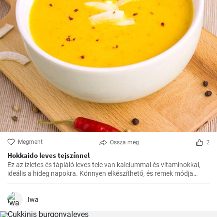
Megment
Ossza meg
2
Hokkaido leves tejszínnel
Ez az ízletes és tápláló leves tele van kalciummal és vitaminokkal,
ideális a hideg napokra. Könnyen elkészíthető, és remek módja
annak, hogy több zöldséget illesszünk az étrendünkbe.
Iwa