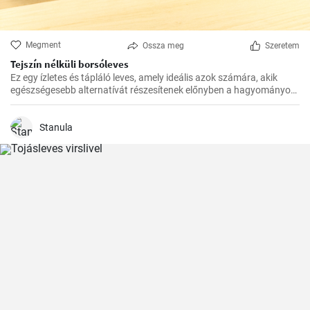
Megment
Ossza meg
Szeretem
Tejszín nélküli borsóleves
Ez egy ízletes és tápláló leves, amely ideális azok számára, akik
egészségesebb alternatívát részesítenek előnyben a hagyományos
receptekhez képest. A hozzáadott tejszín nélkül ez a leves
könnyebb, de ugyanúgy ízgazdag.
Stanula