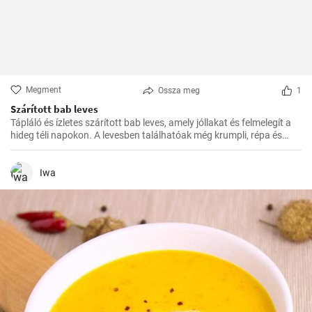
Megment
Ossza meg
1
Szárított bab leves
Tápláló és ízletes szárított bab leves, amely jóllakat és felmelegít a
hideg téli napokon. A levesben találhatóak még krumpli, répa és
hagyma is, amelyek gazdag ízt és illatot kölcsönöznek neki.
Iwa