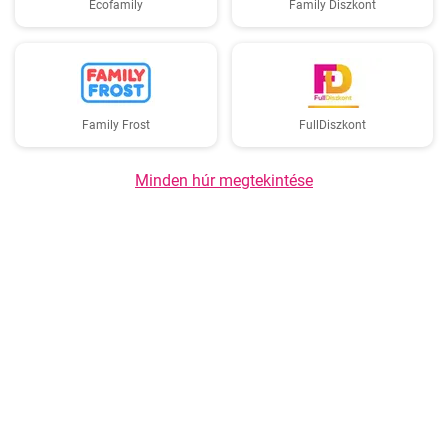
Ecofamily
Family Diszkont
Family Frost
FullDiszkont
Minden húr megtekintése