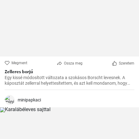
Megment
Ossza meg
Szeretem
Zelleres borjú
Egy kissé módosított változata a szokásos Borscht levesnek. A
káposztát zellerral helyettesítettem, és azt kell mondanom, hogy
nagyszerű íze volt.
minipapkaci