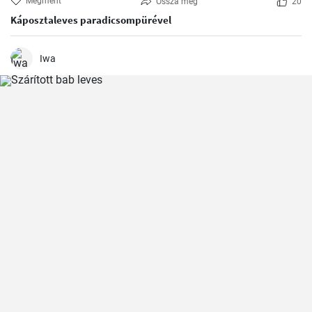
Megment
Ossza meg
20
Káposztaleves paradicsompürével
Iwa