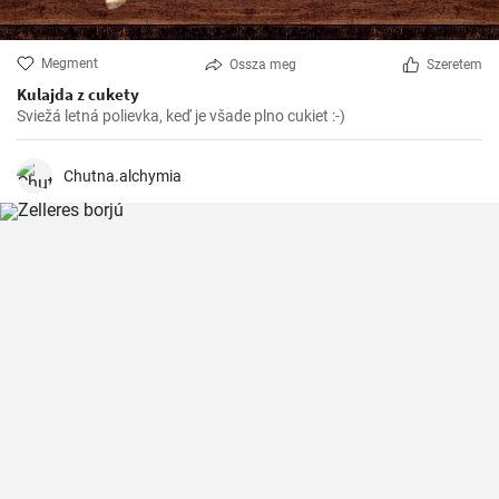
Megment
Ossza meg
Szeretem
Kulajda z cukety
Sviežá letná polievka, keď je všade plno cukiet :-)
Chutna.alchymia