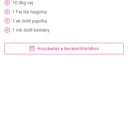
10
dkg
vaj
1
Fej
lila hagyma
1
ek
őrölt paprika
1
mk őrölt kömény
Hozzáadás a bevásárlólistához