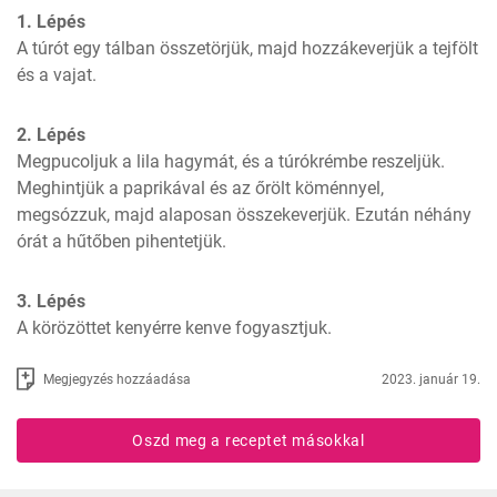
1. Lépés
A túrót egy tálban összetörjük, majd hozzákeverjük a tejfölt 
és a vajat.
2. Lépés
Megpucoljuk a lila hagymát, és a túrókrémbe reszeljük. 
Meghintjük a paprikával és az őrölt köménnyel, 
megsózzuk, majd alaposan összekeverjük. Ezután néhány 
órát a hűtőben pihentetjük.
3. Lépés
A körözöttet kenyérre kenve fogyasztjuk.
Megjegyzés hozzáadása
2023. január 19.
Oszd meg a receptet másokkal