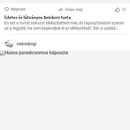
Megment
Ossza meg
12
Ízletes és látványos Snickers torta
Én ezt a tortát sokszor elkészítettem már, és tapasztalatom szerint
az a legjobb, ha nem kapkodjuk el az elkészítését. Bár a család
mindig türelmetlenül várja, de megéri kivárni, hogy minden réteg
megfelelően megszilárduljon. Így lesz igazán ízletes és látványos a
végeredmény!
vedresbogi