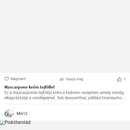
Megment
Ossza meg
1
Mascarpone krém tejföllel
Ez a mascarponés-tejfölös krém a kedvenc receptem, amely mindig
elkápráztatja a vendégeimet. Sok desszerthez, például tiramisuhoz
tökéletes kísérő, de gyümölcstortákhoz is remekül illik.
Mis12