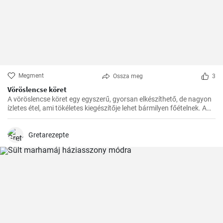
Megment
Ossza meg
3
Vöröslencse köret
A vöröslencse köret egy egyszerű, gyorsan elkészíthető, de nagyon
ízletes étel, ami tökéletes kiegészítője lehet bármilyen főételnek. A
lencse nagyon egészséges, remek fehérje- és rostforrás, így jól illik a
diétás ételek közé is.
Gretarezepte