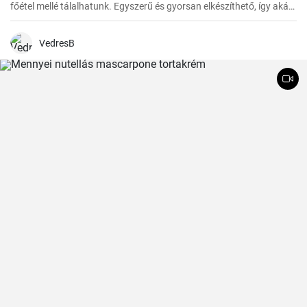
főétel mellé tálalhatunk. Egyszerű és gyorsan elkészíthető, így akár
a rohanós hétköznapokon is bátran bevetésre kerülhet.
VedresB