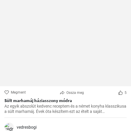
Megment
Ossza meg
5
Sült marhamáj háziasszony módra
Az egyik abszolút kedvenc receptem és a német konyha klasszikusa
a sült marhamáj. Évek óta készítem ezt az ételt a saját
konyhámban, és az idők során apró módosításokkal
tökéletesítettem. Nagyon örülök, hogy itt megoszthatom veletek.
vedresbogi