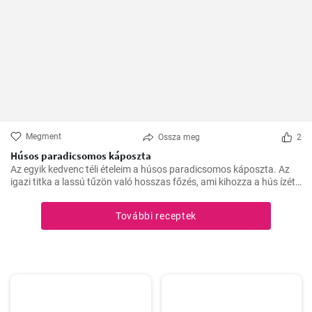
Megment
Ossza meg
2
Húsos paradicsomos káposzta
Az egyik kedvenc téli ételeim a húsos paradicsomos káposzta. Az
igazi titka a lassú tűzön való hosszas főzés, ami kihozza a hús ízét,
és egységgé kovácsolja a zöldségek és a paradicsom ízét.
Számtalanszor elkészítettem már, és minél tovább fő, annál
További receptek
finomabb lesz, ezért a hétvégi ebédekre szoktam időzíteni.