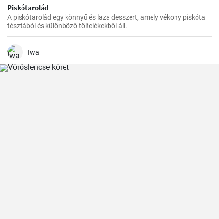
Piskótarolád
A piskótarolád egy könnyű és laza desszert, amely vékony piskóta
tésztából és különböző töltelékekből áll.
Iwa