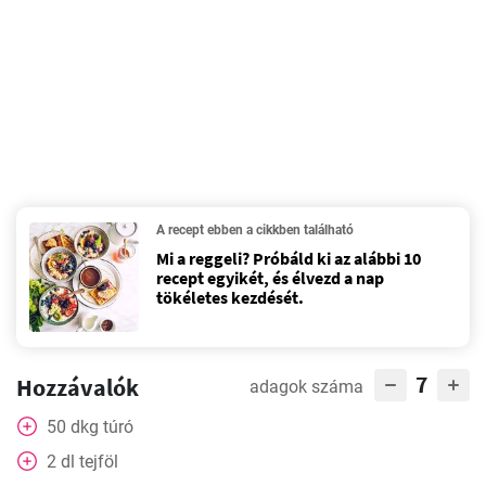
A recept ebben a cikkben található
Mi a reggeli? Próbáld ki az alábbi 10
recept egyikét, és élvezd a nap
tökéletes kezdését.
7
Hozzávalók
adagok száma
50
dkg
túró
2
dl
tejföl