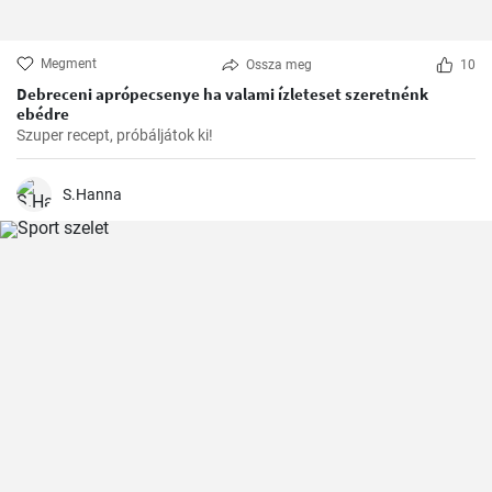
Megment
Ossza meg
10
Debreceni aprópecsenye ha valami ízleteset szeretnénk
ebédre
Szuper recept, próbáljátok ki!
S.Hanna