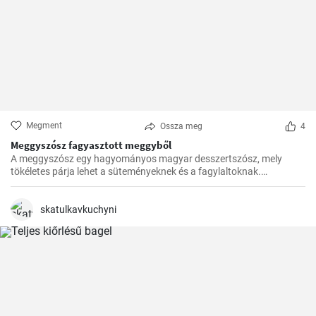
Megment
Ossza meg
4
Meggyszósz fagyasztott meggyből
A meggyszósz egy hagyományos magyar desszertszósz, mely
tökéletes párja lehet a süteményeknek és a fagylaltoknak.
Fagyasztott meggyből készítve pedig bármikor élvezhetjük ezt a
finomságot.
skatulkavkuchyni