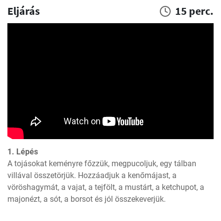
Eljárás
15 perc.
1. Lépés
A tojásokat keményre főzzük, megpucoljuk, egy tálban 
villával összetörjük. Hozzáadjuk a kenőmájast, a 
vöröshagymát, a vajat, a tejfölt, a mustárt, a ketchupot, a 
majonézt, a sót, a borsot és jól összekeverjük.