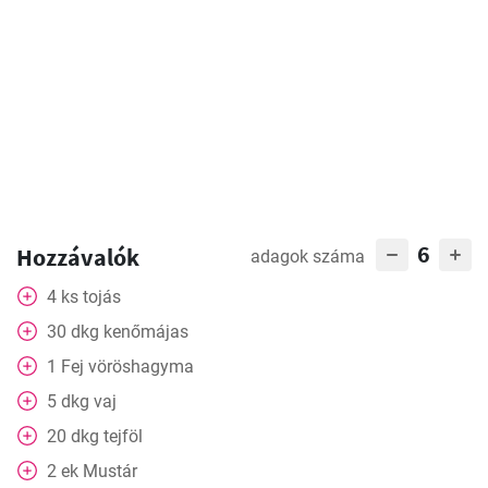
6
Hozzávalók
adagok száma
4
ks
tojás
30
dkg
kenőmájas
1
Fej
vöröshagyma
5
dkg
vaj
20
dkg
tejföl
2
ek
Mustár