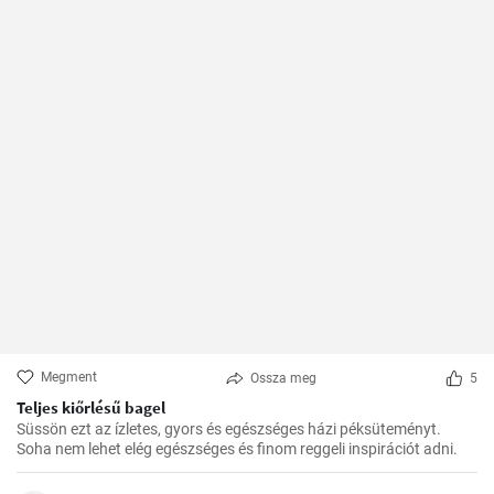
Megment
Ossza meg
5
Teljes kiőrlésű bagel
Süssön ezt az ízletes, gyors és egészséges házi péksüteményt.
Soha nem lehet elég egészséges és finom reggeli inspirációt adni.