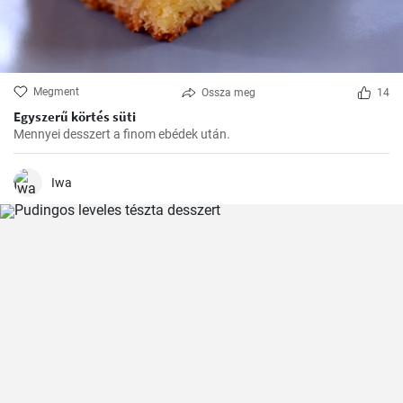
Megment
Ossza meg
14
Egyszerű körtés süti
Mennyei desszert a finom ebédek után.
Iwa