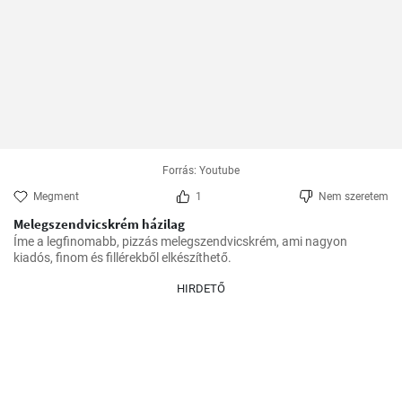
Forrás: Youtube
Megment
1
Nem szeretem
Melegszendvicskrém házilag
Íme a legfinomabb, pizzás melegszendvicskrém, ami nagyon 
kiadós, finom és fillérekből elkészíthető.
HIRDETŐ