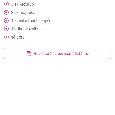
3
ek
ketchup
2
ek
majonéz
1
zacskó
toast kenyér
15
dkg
reszelt sajt
só bors
Hozzáadás a bevásárlólistához