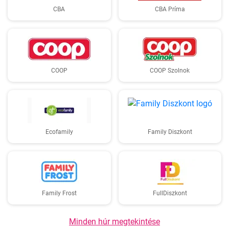
CBA
CBA Príma
COOP
COOP Szolnok
Ecofamily
Family Diszkont
Family Frost
FullDiszkont
Minden húr megtekintése