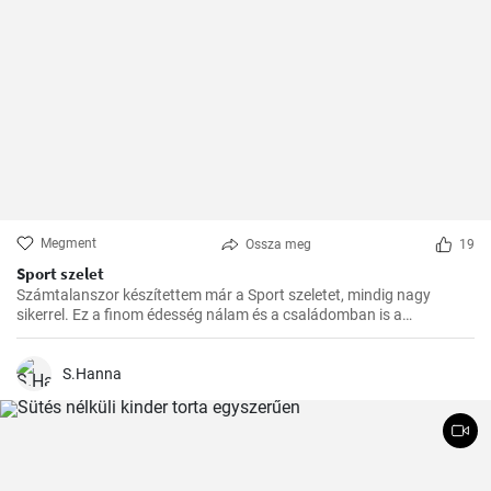
Megment
Ossza meg
19
Sport szelet
Számtalanszor készítettem már a Sport szeletet, mindig nagy
sikerrel. Ez a finom édesség nálam és a családomban is a
kedvencek közé tartozik. Szívesen készítem el ajándékba is, a
barátaim mindig nagy örömmel fogadják.
S.Hanna