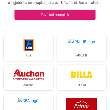
az a legjobb, ha nem kapkodjuk el az elkészítését. Bár a család
mindig türelmetlenül várja, de megéri kivárni, hogy minden réteg
megfelelően megszilárduljon. Így lesz igazán ízletes és látványos a
További receptek
végeredmény!
Aldi
ÁRKLUB
Auchan
Billa AT