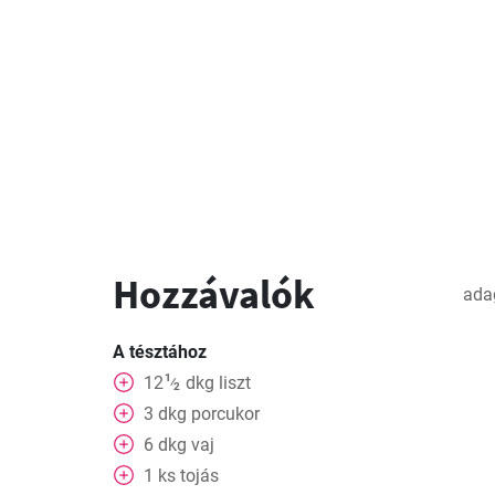
Hozzávalók
ada
A tésztához
1
12
dkg
liszt
⁄
2
3
dkg
porcukor
6
dkg
vaj
1
ks
tojás