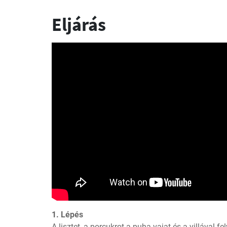
Eljárás
1. Lépés
A lisztet, a porcukrot a puha vajat és a villával fel