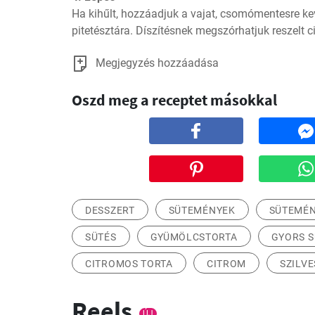
Ha kihűlt, hozzáadjuk a vajat, csomómentesre keve
pitetésztára. Díszítésnek megszórhatjuk reszelt ci
Megjegyzés hozzáadása
Oszd meg a receptet másokkal
DESSZERT
SÜTEMÉNYEK
SÜTEMÉN
SÜTÉS
GYÜMÖLCSTORTA
GYORS 
CITROMOS TORTA
CITROM
SZILVE
Reels
ÚJ