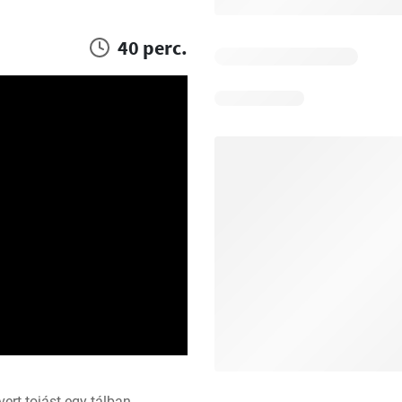
40 perc.
vert tojást egy tálban 