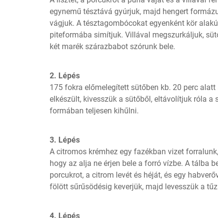
egynemű tésztává gyúrjuk, majd hengert formázunk
vágjuk. A tésztagombócokat egyenként kör alakúr
piteformába simítjuk. Villával megszurkáljuk, sütő
két marék szárazbabot szórunk bele.
2. Lépés
175 fokra előmelegített sütőben kb. 20 perc alatt
elkészült, kivesszük a sütőből, eltávolítjuk róla a 
formában teljesen kihűlni.
3. Lépés
A citromos krémhez egy fazékban vizet forralunk, 
hogy az alja ne érjen bele a forró vízbe. A tálba b
porcukrot, a citrom levét és héját, és egy habver
fölött sűrűsödésig keverjük, majd levesszük a tűz
4. Lépés