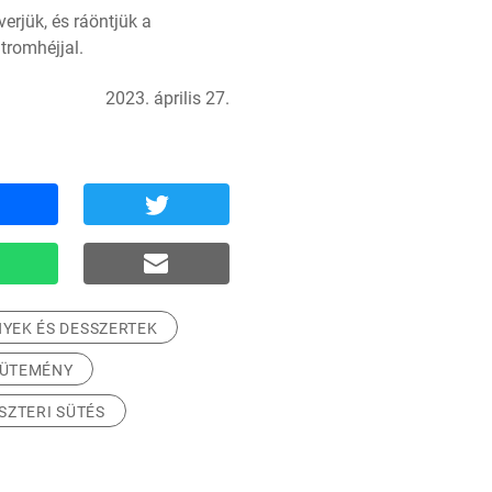
rjük, és ráöntjük a 
tromhéjjal.
2023. április 27.
YEK ÉS DESSZERTEK
SÜTEMÉNY
SZTERI SÜTÉS