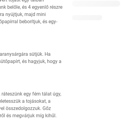
 belőle, és 4 egyenlő részre 
a nyújtjuk, majd mini 
papírral beborítjuk, és egy-
 aranysárgára sütjük. Ha 
sütőpapírt, és hagyjuk, hogy a 
ráteszünk egy fém tálat úgy, 
eletesszük a tojásokat, a 
ővel összedolgozzuk. Gőz 
ről és megvárjuk míg kihűl.