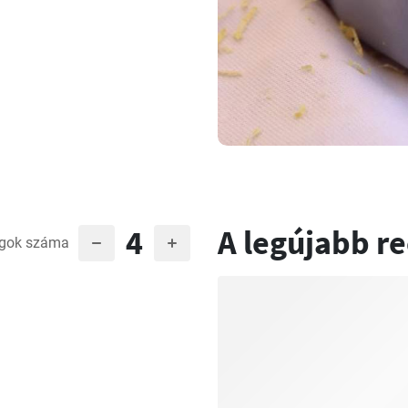
4
A legújabb r
gok száma