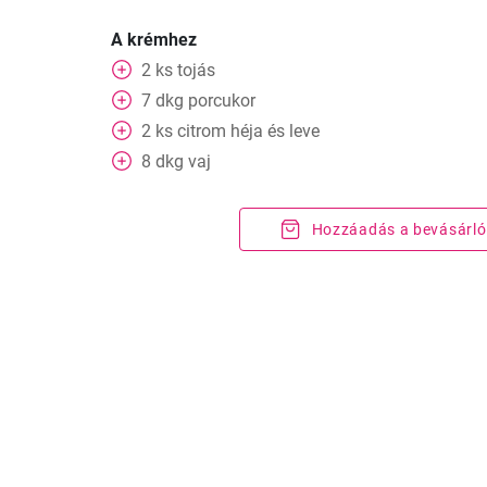
A krémhez
2
ks
tojás
7
dkg
porcukor
2
ks
citrom héja és leve
8
dkg
vaj
Hozzáadás a bevásárló