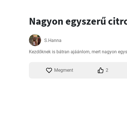
Nagyon egyszerű citr
S.Hanna
Kezdőknek is bátran ajáánlom, mert nagyon egysz
Megment
2