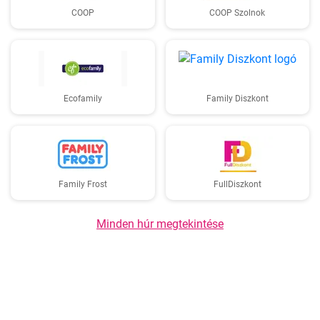
COOP
COOP Szolnok
Ecofamily
Family Diszkont
Family Frost
FullDiszkont
Minden húr megtekintése