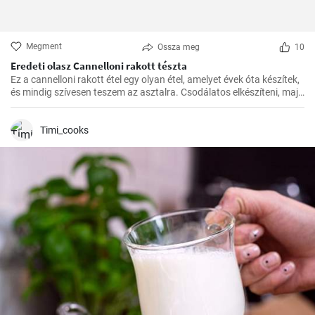
Megment
Ossza meg
10
Eredeti olasz Cannelloni rakott tészta
Ez a cannelloni rakott étel egy olyan étel, amelyet évek óta készítek,
és mindig szívesen teszem az asztalra. Csodálatos elkészíteni, majd
a kívánt időben a sütőben megsütni. A paradicsomszósz
fűszerességének, a béchamel mártás krémességének és a darált
hússal töltött cannelloni pikáns ízének kombinációja egyszerűen
Timi_cooks
ellenállhatatlan.