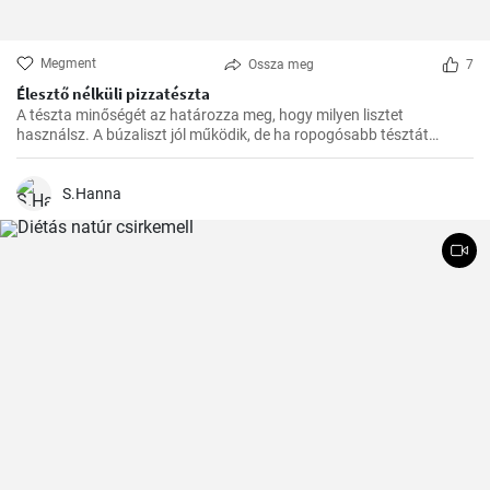
Megment
Ossza meg
7
Élesztő nélküli pizzatészta
A tészta minőségét az határozza meg, hogy milyen lisztet
használsz. A búzaliszt jól működik, de ha ropogósabb tésztát
szeretnél, használj finomított lisztet.
S.Hanna