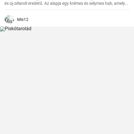
és új-zélandi eredetű. Az alapja egy krémes és selymes hab, amelyet
a tetején friss gyümölcsökkel, például egyszerűen málnával vagy
eperrel, díszítenek
Mis12