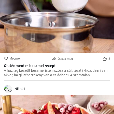
Megment
Ossza meg
8
Gluténmentes besamel recept
A házilag készült besamel isteni szósz a sült tésztákhoz, de mi van
akkor, ha gluténérzékeny van a csládban? A számtalan
gluténmentes változat közül nekem eddig ez vált be a legjobban,
könnyű elkészíteni, és sokkal finomabb a bolti változatokhoz
képest.
Nikolett