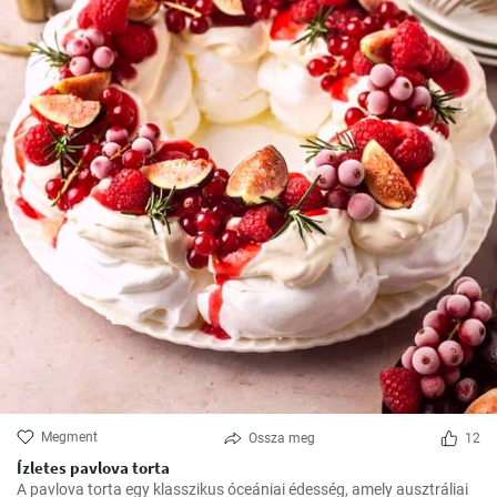
Megment
Ossza meg
12
Ízletes pavlova torta
A pavlova torta egy klasszikus óceániai édesség, amely ausztráliai