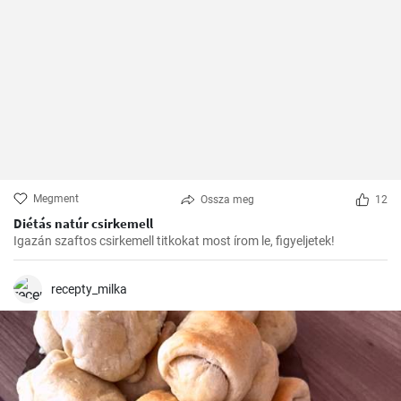
Megment
Ossza meg
12
Diétás natúr csirkemell
Igazán szaftos csirkemell titkokat most írom le, figyeljetek!
recepty_milka