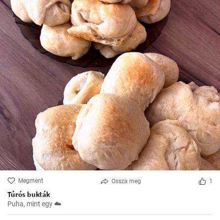
Megment
Ossza meg
1
Túrós bukták
Puha, mint egy ☁️