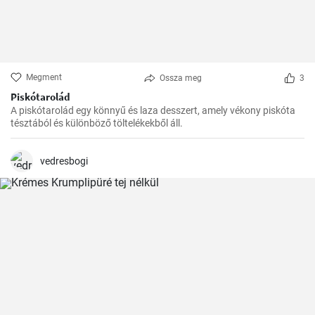
Megment
Ossza meg
3
Piskótarolád
A piskótarolád egy könnyű és laza desszert, amely vékony piskóta
tésztából és különböző töltelékekből áll.
vedresbogi