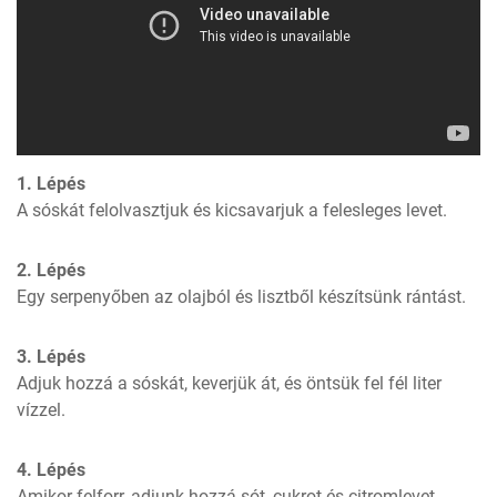
1. Lépés
A sóskát felolvasztjuk és kicsavarjuk a felesleges levet.
2. Lépés
Egy serpenyőben az olajból és lisztből készítsünk rántást.
3. Lépés
Adjuk hozzá a sóskát, keverjük át, és öntsük fel fél liter 
vízzel.
4. Lépés
Amikor felforr, adjunk hozzá sót, cukrot és citromlevet.