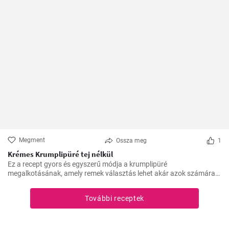
Megment
Ossza meg
1
Krémes Krumplipüré tej nélkül
Ez a recept gyors és egyszerű módja a krumplipüré
megalkotásának, amely remek választás lehet akár azok számára
is, akik tejmentes étrendet követnek. Egyszerű, de lenyűgöző, és az
asztalra való felhelyezésre csupán 30 perc alatt kerül sor.
További receptek