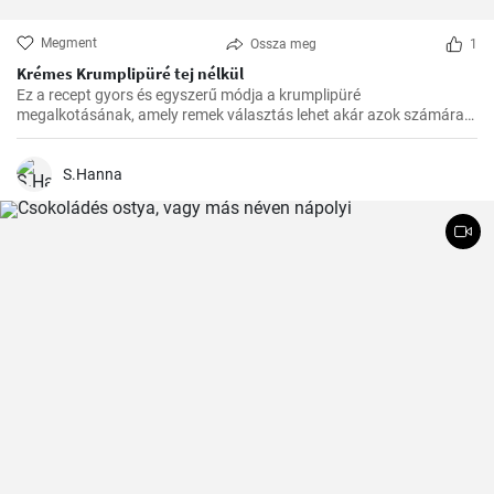
Megment
Ossza meg
1
Krémes Krumplipüré tej nélkül
Ez a recept gyors és egyszerű módja a krumplipüré
megalkotásának, amely remek választás lehet akár azok számára
is, akik tejmentes étrendet követnek. Egyszerű, de lenyűgöző, és az
asztalra való felhelyezésre csupán 30 perc alatt kerül sor.
S.Hanna