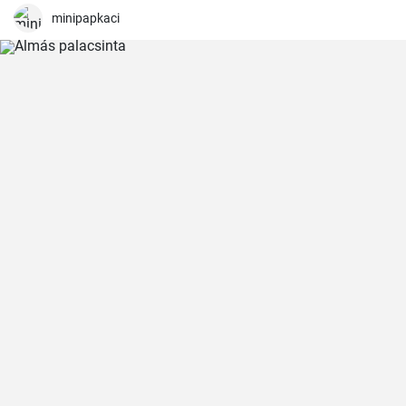
könnyű elkészíteni, és sokkal finomabb a bolti változatokhoz
képest.
minipapkaci