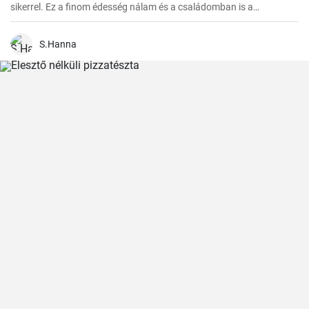
sikerrel. Ez a finom édesség nálam és a családomban is a
kedvencek közé tartozik. Szívesen készítem el ajándékba is, a
barátaim mindig nagy örömmel fogadják.
S.Hanna