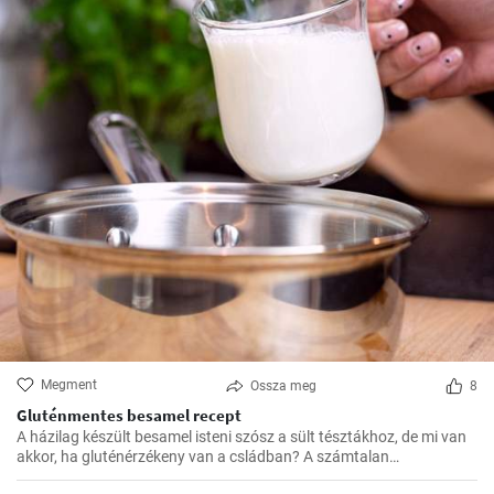
Megment
Ossza meg
8
Gluténmentes besamel recept
A házilag készült besamel isteni szósz a sült tésztákhoz, de mi van
akkor, ha gluténérzékeny van a csládban? A számtalan
gluténmentes változat közül nekem eddig ez vált be a legjobban,