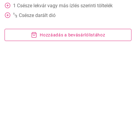
1
Csésze
lekvár vagy más ízlés szerinti töltelék
1
Csésze
darált dió
⁄
2
Hozzáadás a bevásárlólistához