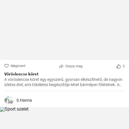
Megment
Ossza meg
3
Vöröslencse köret
A vöröslencse köret egy egyszerű, gyorsan elkészíthető, de nagyon
ízletes étel, ami tökéletes kiegészítője lehet bármilyen főételnek. A
lencse nagyon egészséges, remek fehérje- és rostforrás, így jól illik a
diétás ételek közé is.
S.Hanna