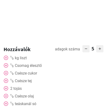
5
Hozzávalók
adagok száma
1
kg
liszt
⁄
2
1
Csomag
élesztő
⁄
2
1
Csésze
cukor
⁄
2
1
Csésze
tej
⁄
2
2
tojás
1
Csésze
olaj
⁄
2
1
teáskanál
só
⁄
2