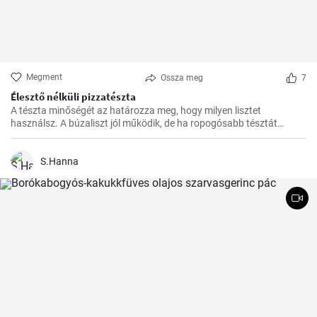
Megment
Ossza meg
7
Élesztő nélküli pizzatészta
A tészta minőségét az határozza meg, hogy milyen lisztet
használsz. A búzaliszt jól működik, de ha ropogósabb tésztát
szeretnél, használj finomított lisztet.
S.Hanna