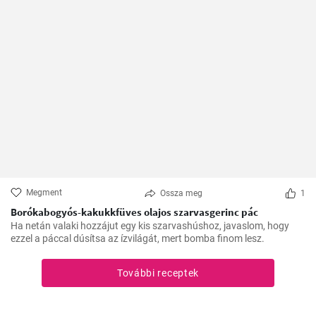
Megment
Ossza meg
1
Borókabogyós-kakukkfüves olajos szarvasgerinc pác
Ha netán valaki hozzájut egy kis szarvashúshoz, javaslom, hogy
ezzel a páccal dúsítsa az ízvilágát, mert bomba finom lesz.
További receptek