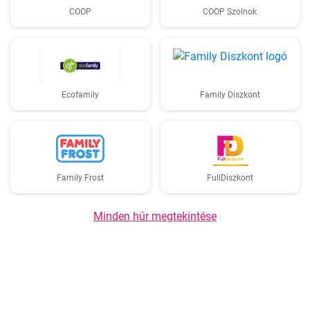
COOP
COOP Szolnok
Ecofamily
Family Diszkont
Family Frost
FullDiszkont
Minden húr megtekintése