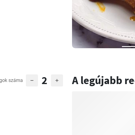
2
A legújabb r
gok száma