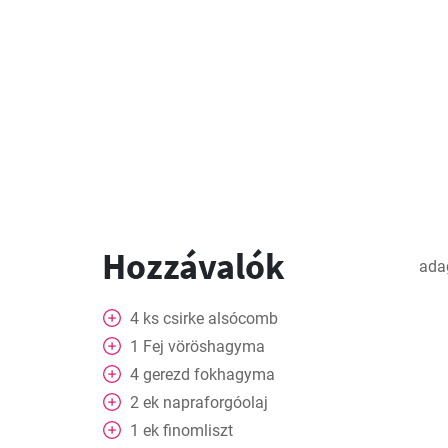
Hozzávalók
ada
4
ks
csirke alsócomb
1
Fej
vöröshagyma
4
gerezd
fokhagyma
2
ek
napraforgóolaj
1
ek
finomliszt