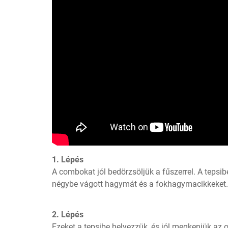
1. Lépés
A combokat jól bedörzsöljük a fűszerrel. A tepsibe
négybe vágott hagymát és a fokhagymacikkeket.
2. Lépés
Ezeket a tepsibe helyezzük, és jól megkenjük az o