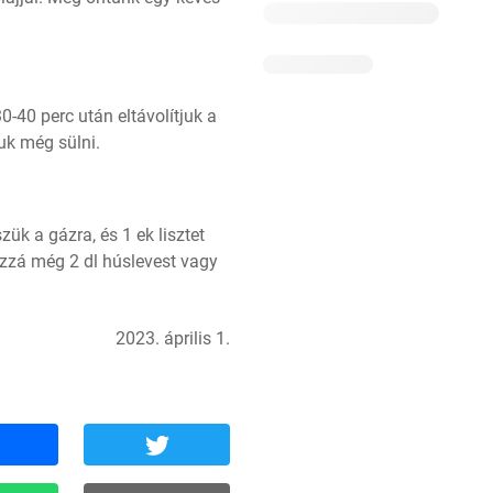
-40 perc után eltávolítjuk a 
juk még sülni.
k a gázra, és 1 ek lisztet 
zá még 2 dl húslevest vagy 
2023. április 1.