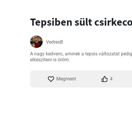
Tepsiben sült csirke
VedresB
A nagy kedvenc, aminek a tepsis változatát ped
elkészíteni is öröm.
Megment
4