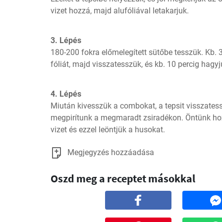
vizet hozzá, majd alufóliával letakarjuk.
3. Lépés
180-200 fokra előmelegített sütőbe tesszük. Kb. 30
fóliát, majd visszatesszük, és kb. 10 percig hagy
4. Lépés
Miután kivesszük a combokat, a tepsit visszatesszü
megpirítunk a megmaradt zsiradékon. Öntünk hoz
vizet és ezzel leöntjük a husokat.
Megjegyzés hozzáadása
Oszd meg a receptet másokkal