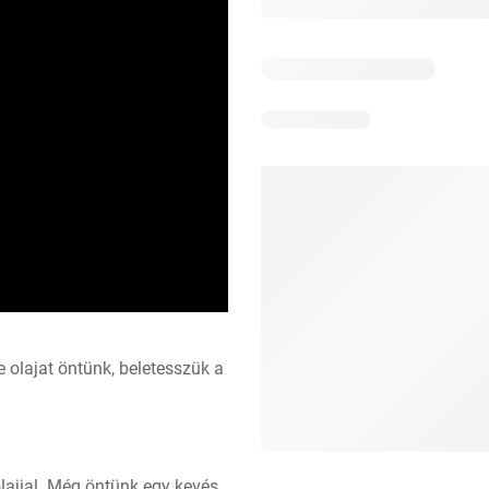
 olajat öntünk, beletesszük a 
lajjal. Még öntünk egy kevés 