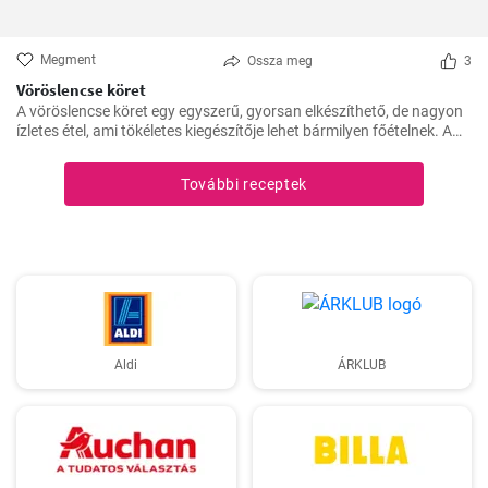
Megment
Ossza meg
3
Vöröslencse köret
A vöröslencse köret egy egyszerű, gyorsan elkészíthető, de nagyon
ízletes étel, ami tökéletes kiegészítője lehet bármilyen főételnek. A
lencse nagyon egészséges, remek fehérje- és rostforrás, így jól illik a
diétás ételek közé is.
További receptek
Aldi
ÁRKLUB