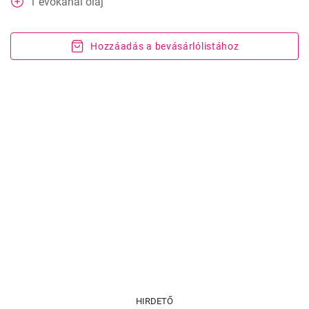
1
evőkanál
olaj
Hozzáadás a bevásárlólistához
HIRDETŐ