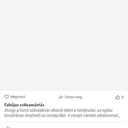
Megment
Ossza meg
8
Fahéjas szilvamártás
Ahogy a forró szilvalekvár elkezdi ölelni a fahéjrudat, az egész
konyhában érezhető az ünnepi illat. A recept minden alkalommal
sikerül, és nagyon gyorsan elkészül. Családom és barátaim mindig
örömmel fogadják ezt az egzotikus, mégis otthonos ízkompozíciót.