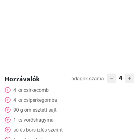
4
Hozzávalók
adagok száma
4
ks
csirkecomb
4
ks
csiperkegomba
90
g
ömlesztett sajt
1
ks
vöröshagyma
só és bors ízlés szerint