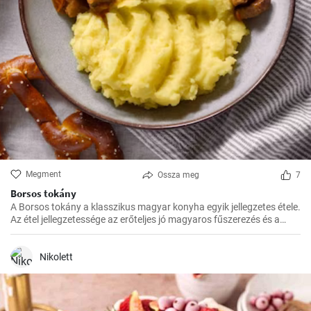
Megment
Ossza meg
7
Borsos tokány
A Borsos tokány a klasszikus magyar konyha egyik jellegzetes étele.
Az étel jellegzetessége az erőteljes jó magyaros fűszerezés és a
hosszú, lassú főzés, melynek köszönhetően az ízek mindig
harmónikusak és igazán szaftos, roppanós húsokat készíthetünk
belőle.
Nikolett