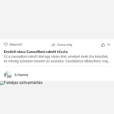
Megment
Ossza meg
10
Eredeti olasz Cannelloni rakott tészta
Ez a cannelloni rakott étel egy olyan étel, amelyet évek óta készítek,
és mindig szívesen teszem az asztalra. Csodálatos elkészíteni, majd
a kívánt időben a sütőben megsütni. A paradicsomszósz
fűszerességének, a béchamel mártás krémességének és a darált
hússal töltött cannelloni pikáns ízének kombinációja egyszerűen
S.Hanna
ellenállhatatlan.