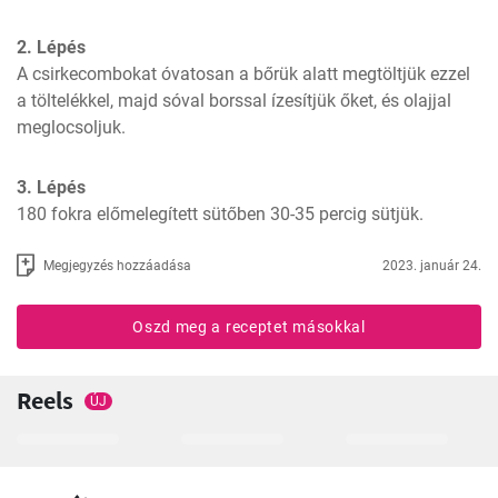
2. Lépés
A csirkecombokat óvatosan a bőrük alatt megtöltjük ezzel 
a töltelékkel, majd sóval borssal ízesítjük őket, és olajjal 
meglocsoljuk.
3. Lépés
180 fokra előmelegített sütőben 30-35 percig sütjük.
Megjegyzés hozzáadása
2023. január 24.
Oszd meg a receptet másokkal
Reels
ÚJ