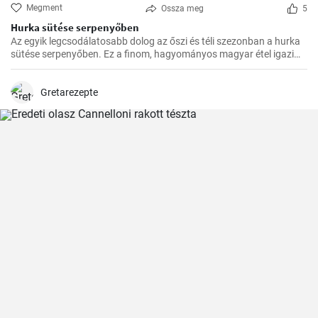
Megment
Ossza meg
5
Hurka sütése serpenyőben
Az egyik legcsodálatosabb dolog az őszi és téli szezonban a hurka
sütése serpenyőben. Ez a finom, hagyományos magyar étel igazi
felmelegedést nyújt a hűvösebb hónapokban és nagyszerű
választás az ünnepi fogadások vagy a családi összejövetelek
alkalmából.
Gretarezepte