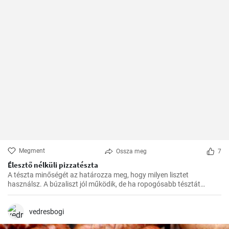
Megment
Ossza meg
7
Élesztő nélküli pizzatészta
A tészta minőségét az határozza meg, hogy milyen lisztet
használsz. A búzaliszt jól működik, de ha ropogósabb tésztát
szeretnél, használj finomított lisztet.
vedresbogi