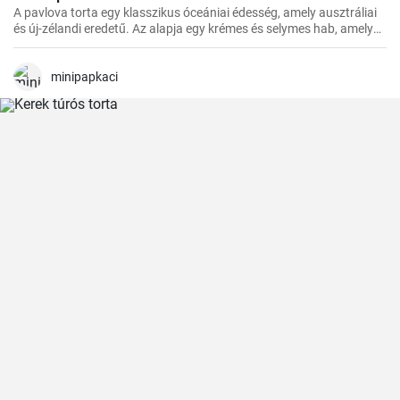
A pavlova torta egy klasszikus óceániai édesség, amely ausztráliai
és új-zélandi eredetű. Az alapja egy krémes és selymes hab, amelyet
a tetején friss gyümölcsökkel, például egyszerűen málnával vagy
eperrel, díszítenek
minipapkaci