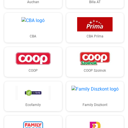
Auchan
Billa AT
CBA
CBA Príma
COOP
COOP Szolnok
Ecofamily
Family Diszkont