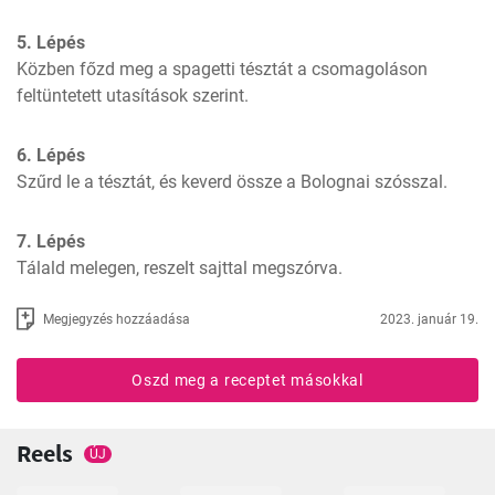
5. Lépés
Közben főzd meg a spagetti tésztát a csomagoláson 
feltüntetett utasítások szerint.
6. Lépés
Szűrd le a tésztát, és keverd össze a Bolognai szósszal.
7. Lépés
Tálald melegen, reszelt sajttal megszórva.
Megjegyzés hozzáadása
2023. január 19.
Oszd meg a receptet másokkal
Reels
ÚJ