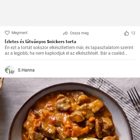
Megment
Ossza meg
12
Ízletes és látványos Snickers torta
Én ezt a tortát sokszor elkészítettem már, és tapasztalatom szerint
az a legjobb, ha nem kapkodjuk el az elkészítését. Bár a család
mindig türelmetlenül várja, de megéri kivárni, hogy minden réteg
megfelelően megszilárduljon. Így lesz igazán ízletes és látványos a
végeredmény!
S.Hanna