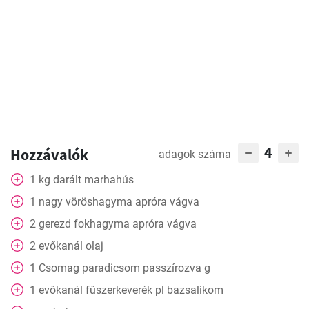
4
Hozzávalók
adagok száma
1
kg
darált marhahús
1
nagy vöröshagyma apróra vágva
2
gerezd
fokhagyma apróra vágva
2
evőkanál
olaj
1
Csomag
paradicsom passzírozva g
1
evőkanál
fűszerkeverék pl bazsalikom