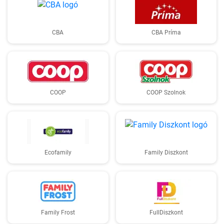
CBA
CBA Príma
COOP
COOP Szolnok
Ecofamily
Family Diszkont
Family Frost
FullDiszkont