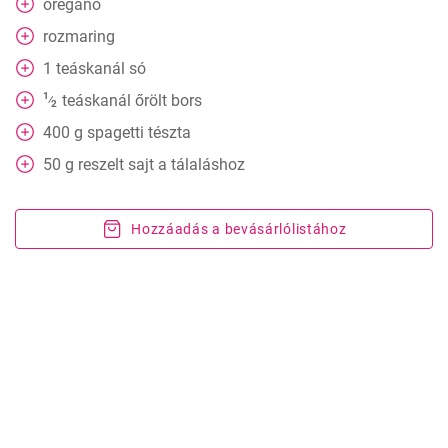
oregánó
rozmaring
1
teáskanál
só
1
teáskanál
őrölt bors
⁄
2
400
g
spagetti tészta
50
g
reszelt sajt a tálaláshoz
Hozzáadás a bevásárlólistához