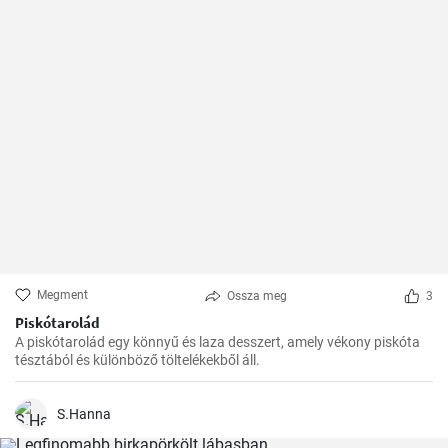
Megment
Ossza meg
3
Piskótarolád
A piskótarolád egy könnyű és laza desszert, amely vékony piskóta
tésztából és különböző töltelékekből áll.
S.Hanna