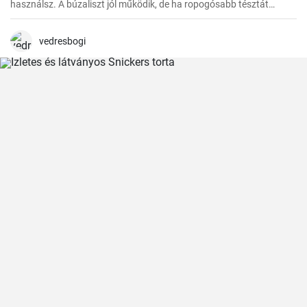
használsz. A búzaliszt jól működik, de ha ropogósabb tésztát
szeretnél, használj finomított lisztet.
vedresbogi