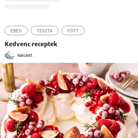
EBÉD
TÉSZTA
FŐTT
Kedvenc receptek
Nikolett