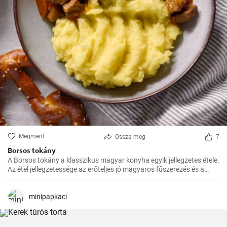
Megment
Ossza meg
7
Borsos tokány
A Borsos tokány a klasszikus magyar konyha egyik jellegzetes étele.
Az étel jellegzetessége az erőteljes jó magyaros fűszerezés és a
hosszú, lassú főzés, melynek köszönhetően az ízek mindig
harmónikusak és igazán szaftos, roppanós húsokat készíthetünk
belőle.
minipapkaci