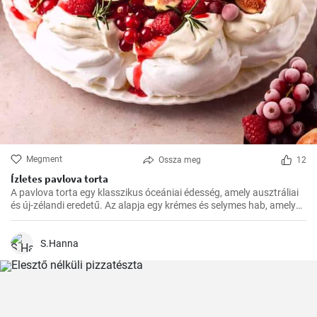
Megment
Ossza meg
12
Ízletes pavlova torta
A pavlova torta egy klasszikus óceániai édesség, amely ausztráliai
és új-zélandi eredetű. Az alapja egy krémes és selymes hab, amelyet
a tetején friss gyümölcsökkel, például egyszerűen málnával vagy
eperrel, díszítenek
S.Hanna