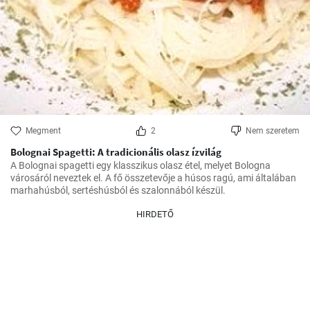
Megment
2
Nem szeretem
Bolognai Spagetti: A tradicionális olasz ízvilág
A Bolognai spagetti egy klasszikus olasz étel, melyet Bologna 
városáról neveztek el. A fő összetevője a húsos ragú, ami általában 
marhahúsból, sertéshúsból és szalonnából készül.
HIRDETŐ