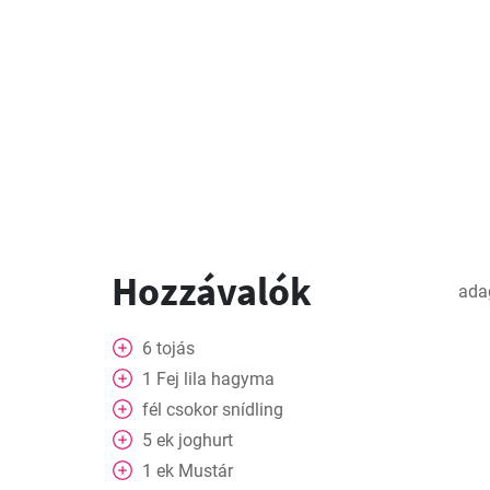
Hozzávalók
ada
6
tojás
1
Fej
lila hagyma
fél csokor
snídling
5
ek
joghurt
1
ek
Mustár