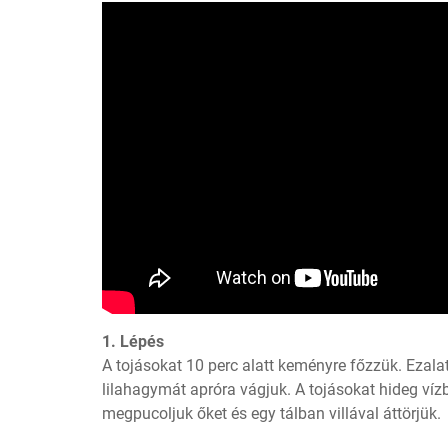
1. Lépés
A tojásokat 10 perc alatt keményre főzzük. Ezalatt
lilahagymát apróra vágjuk. A tojásokat hideg vízb
megpucoljuk őket és egy tálban villával áttörjük.