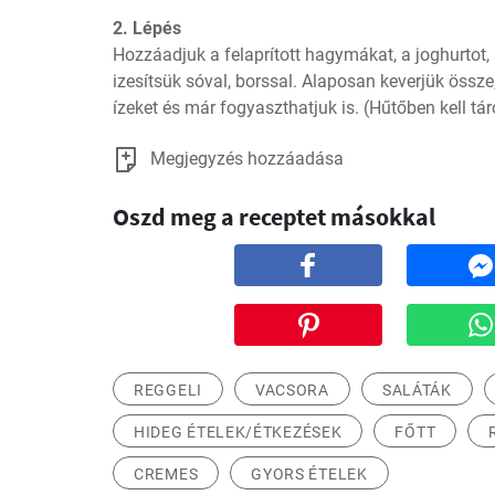
2. Lépés
Hozzáadjuk a felaprított hagymákat, a joghurtot, 
izesítsük sóval, borssal. Alaposan keverjük össze,
ízeket és már fogyaszthatjuk is. (Hűtőben kell táro
Megjegyzés hozzáadása
Oszd meg a receptet másokkal
REGGELI
VACSORA
SALÁTÁK
HIDEG ÉTELEK/ÉTKEZÉSEK
FŐTT
CREMES
GYORS ÉTELEK