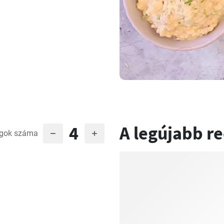
4
A legújabb r
gok száma