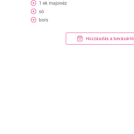
1
ek
majonéz
só
bors
Hozzáadás a bevásárló