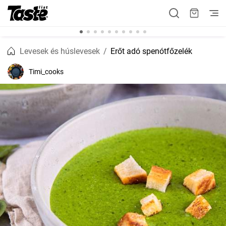
Levesek és húslevesek
Erőt adó spenótfőzelék
Timi_cooks