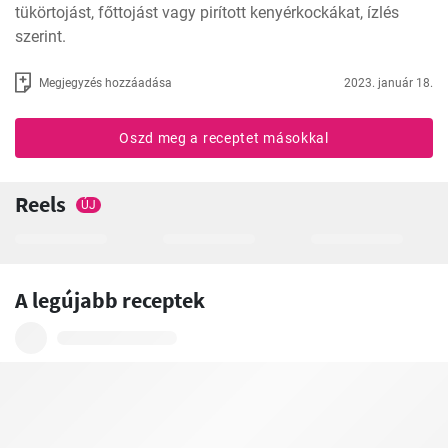
tükörtojást, főttojást vagy pirított kenyérkockákat, ízlés 
szerint.
Megjegyzés hozzáadása
2023. január 18.
Oszd meg a receptet másokkal
Reels
ÚJ
A legújabb receptek