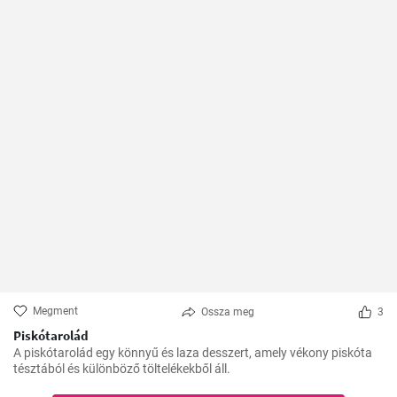
Megment
Ossza meg
3
Piskótarolád
A piskótarolád egy könnyű és laza desszert, amely vékony piskóta
tésztából és különböző töltelékekből áll.