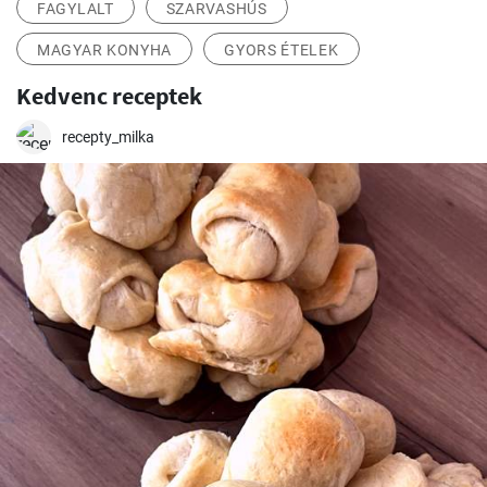
FAGYLALT
SZARVASHÚS
MAGYAR KONYHA
GYORS ÉTELEK
Kedvenc receptek
recepty_milka