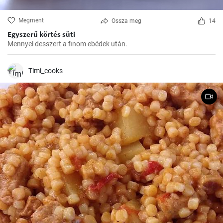
Megment
Ossza meg
14
Egyszerű körtés süti
Mennyei desszert a finom ebédek után.
Timi_cooks