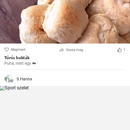
Megment
Ossza meg
1
Túrós bukták
Puha, mint egy ☁️
S.Hanna