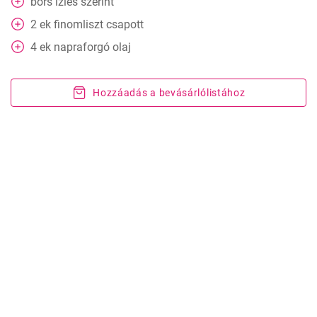
bors ízlés szerint
2
ek
finomliszt csapott
4
ek
napraforgó olaj
Hozzáadás a bevásárlólistához