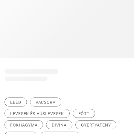
EBÉD
VACSORA
LEVESEK ÉS HÚSLEVESEK
FŐTT
FOKHAGYMA
DIVINA
GYERTYAFÉNY