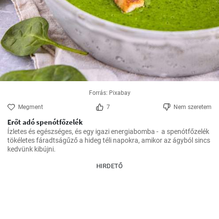
Forrás: Pixabay
Megment
7
Nem szeretem
Erőt adó spenótfőzelék
Ízletes és egészséges, és egy igazi energiabomba -  a spenótfőzelék 
tökéletes fáradtságűző a hideg téli napokra, amikor az ágyból sincs 
kedvünk kibújni.
HIRDETŐ