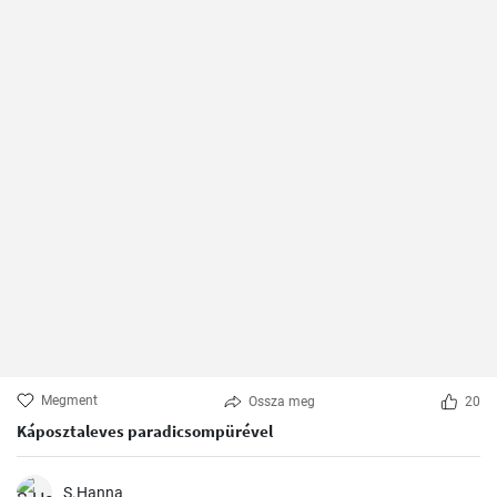
Megment
Ossza meg
20
Káposztaleves paradicsompürével
S.Hanna