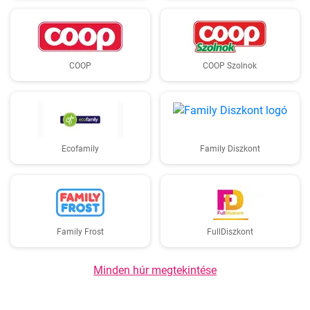
COOP
COOP Szolnok
Ecofamily
Family Diszkont
Family Frost
FullDiszkont
Minden húr megtekintése