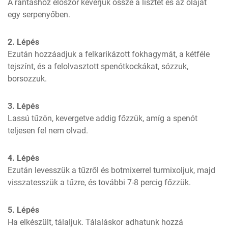
A rántáshoz először keverjük össze a lisztet és az olajat 
egy serpenyőben.
2. Lépés
Ezután hozzáadjuk a felkarikázott fokhagymát, a kétféle 
tejszínt, és a felolvasztott spenótkockákat, sózzuk, 
borsozzuk.
3. Lépés
Lassú tűzön, kevergetve addig főzzük, amíg a spenót 
teljesen fel nem olvad.
4. Lépés
Ezután levesszük a tűzről és botmixerrel turmixoljuk, majd 
visszatesszük a tűzre, és további 7-8 percig főzzük.
5. Lépés
Ha elkészült, tálaljuk. Tálaláskor adhatunk hozzá 