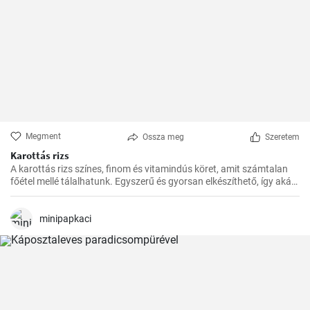
Megment
Ossza meg
Szeretem
Karottás rizs
A karottás rizs színes, finom és vitamindús köret, amit számtalan
főétel mellé tálalhatunk. Egyszerű és gyorsan elkészíthető, így akár
a rohanós hétköznapokon is bátran bevetésre kerülhet.
minipapkaci