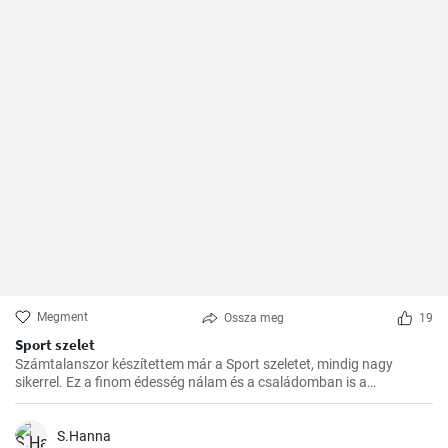
Megment
Ossza meg
19
Sport szelet
Számtalanszor készítettem már a Sport szeletet, mindig nagy
sikerrel. Ez a finom édesség nálam és a családomban is a
kedvencek közé tartozik. Szívesen készítem el ajándékba is, a
barátaim mindig nagy örömmel fogadják.
S.Hanna