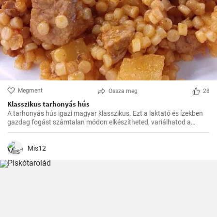
Megment
Ossza meg
28
Klasszikus tarhonyás hús
A tarhonyás hús igazi magyar klasszikus. Ezt a laktató és ízekben
gazdag fogást számtalan módon elkészítheted, variálhatod a
húsokat, a zöldségeket ízlés szerint. Jó kísérletezést és jó étvágyat!
Mis12