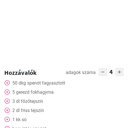
4
Hozzávalók
adagok száma
50
dkg
spenót fagyasztott
5
gerezd
fokhagyma
3
dl
főzőtejszín
2
dl
friss tejszín
1
kk
só