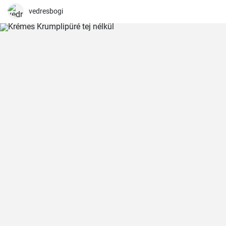
megfelelően megszilárduljon. Így lesz igazán ízletes és látványos a
végeredmény!
vedresbogi