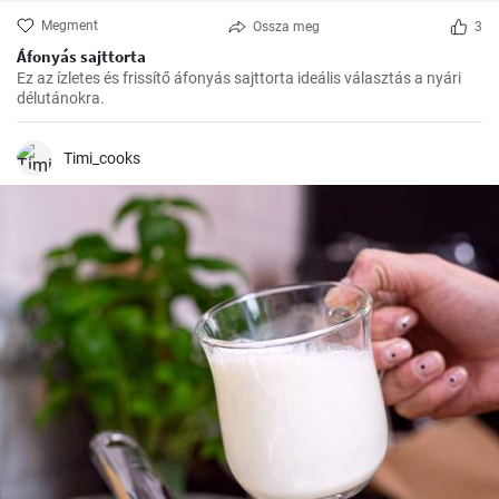
Megment
Ossza meg
3
Áfonyás sajttorta
Ez az ízletes és frissítő áfonyás sajttorta ideális választás a nyári
délutánokra.
Timi_cooks