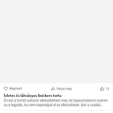
Megment
Ossza meg
12
Ízletes és látványos Snickers torta
Én ezt a tortát sokszor elkészítettem már, és tapasztalatom szerint
az a legjobb, ha nem kapkodjuk el az elkészítését. Bár a család
mindig türelmetlenül várja, de megéri kivárni, hogy minden réteg