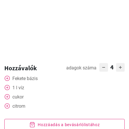
4
Hozzávalók
adagok száma
Fekete bázis
1
l
víz
cukor
citrom
Hozzáadás a bevásárlólistához