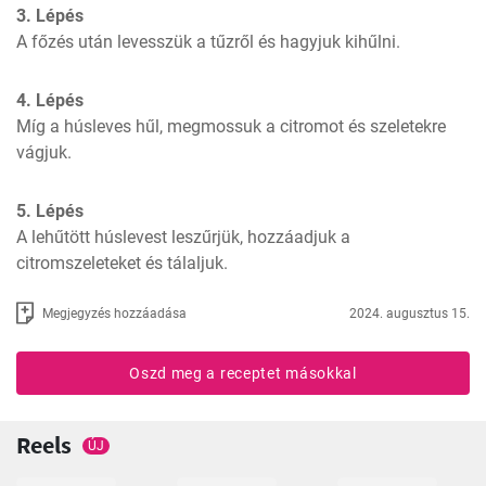
3. Lépés
A főzés után levesszük a tűzről és hagyjuk kihűlni.
4. Lépés
Míg a húsleves hűl, megmossuk a citromot és szeletekre 
vágjuk.
5. Lépés
A lehűtött húslevest leszűrjük, hozzáadjuk a 
citromszeleteket és tálaljuk.
Megjegyzés hozzáadása
2024. augusztus 15.
Oszd meg a receptet másokkal
Reels
ÚJ