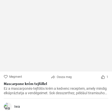
Megment
Ossza meg
1
Mascarpone krém tejföllel
Ez a mascarponés-tejfölös krém a kedvenc receptem, amely mindig
elkápráztatja a vendégeimet. Sok desszerthez, például tiramisuhoz
tökéletes kísérő, de gyümölcstortákhoz is remekül illik.
Iwa