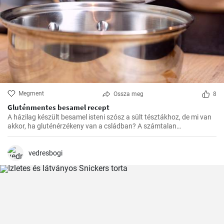
Megment
Ossza meg
8
Gluténmentes besamel recept
A házilag készült besamel isteni szósz a sült tésztákhoz, de mi van
akkor, ha gluténérzékeny van a csládban? A számtalan
gluténmentes változat közül nekem eddig ez vált be a legjobban,
könnyű elkészíteni, és sokkal finomabb a bolti változatokhoz
képest.
vedresbogi