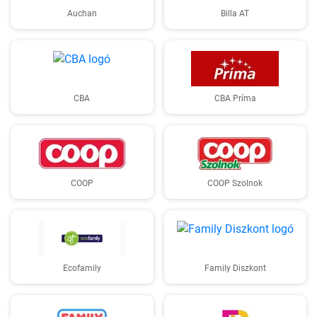
Auchan
Billa AT
CBA
CBA Príma
COOP
COOP Szolnok
Ecofamily
Family Diszkont