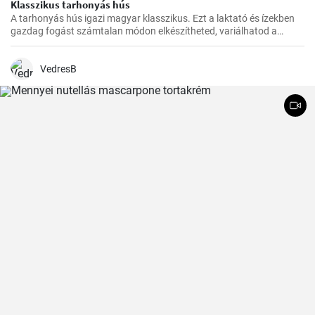
Klasszikus tarhonyás hús
A tarhonyás hús igazi magyar klasszikus. Ezt a laktató és ízekben
gazdag fogást számtalan módon elkészítheted, variálhatod a
húsokat, a zöldségeket ízlés szerint. Jó kísérletezést és jó étvágyat!
VedresB