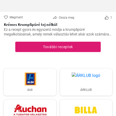
Megment
Ossza meg
1
Krémes Krumplipüré tej nélkül
Ez a recept gyors és egyszerű módja a krumplipüré
megalkotásának, amely remek választás lehet akár azok számára
is, akik tejmentes étrendet követnek. Egyszerű, de lenyűgöző, és az
asztalra való felhelyezésre csupán 30 perc alatt kerül sor.
További receptek
Aldi
ÁRKLUB