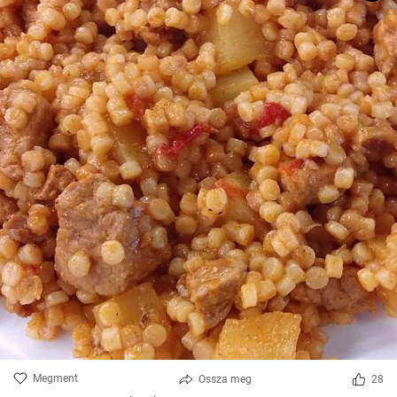
Megment
Ossza meg
28