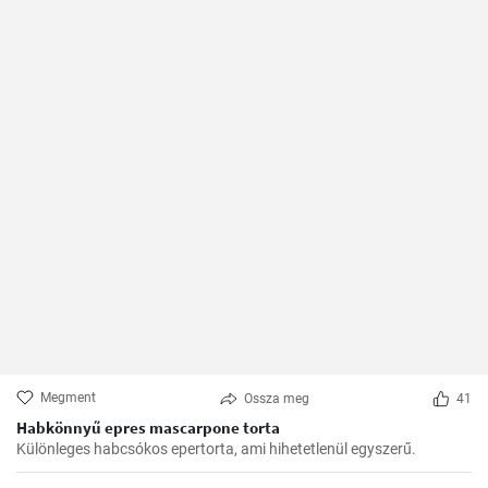
Megment
Ossza meg
41
Habkönnyű epres mascarpone torta
Különleges habcsókos epertorta, ami hihetetlenül egyszerű.