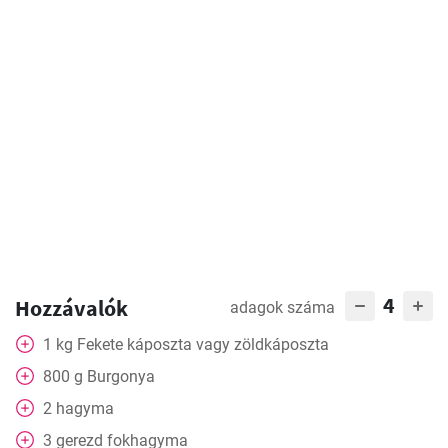
4
Hozzávalók
adagok száma
1
kg
Fekete káposzta vagy zöldkáposzta
800
g
Burgonya
2
hagyma
3
gerezd fokhagyma