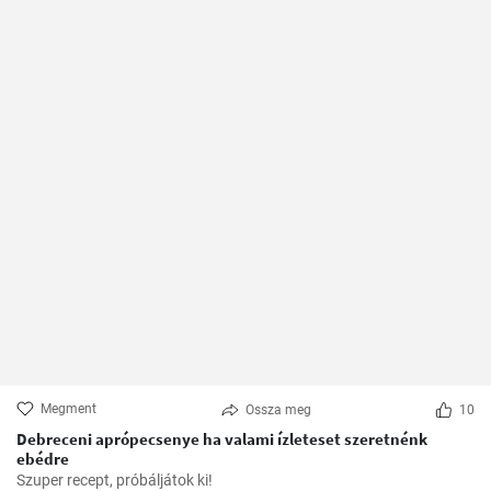
Megment
Ossza meg
10
Debreceni aprópecsenye ha valami ízleteset szeretnénk
ebédre
Szuper recept, próbáljátok ki!