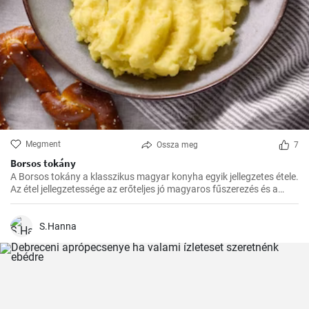
Megment
Ossza meg
7
Borsos tokány
A Borsos tokány a klasszikus magyar konyha egyik jellegzetes étele.
Az étel jellegzetessége az erőteljes jó magyaros fűszerezés és a
hosszú, lassú főzés, melynek köszönhetően az ízek mindig
harmónikusak és igazán szaftos, roppanós húsokat készíthetünk
belőle.
S.Hanna