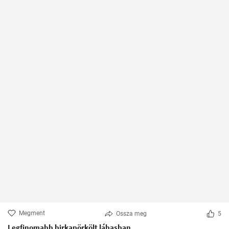
Megment
Ossza meg
5
Legfinomabb birkapörkölt lábasban