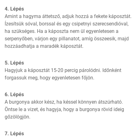
4. Lépés
Amint a hagyma áttetsző, adjuk hozzá a fekete káposztát. 
Ízesítsük sóval, borssal és egy csipetnyi szerecsendióval, 
ha szükséges. Ha a káposzta nem ül egyenletesen a 
serpenyőben, várjon egy pillanatot, amíg összeesik, majd 
hozzáadhatja a maradék káposztát.
5. Lépés
Hagyjuk a káposztát 15-20 percig párolódni. Időnként 
forgassuk meg, hogy egyenletesen főjön.
6. Lépés
A burgonya akkor kész, ha késsel könnyen átszúrható. 
Öntse le a vizet, és hagyja, hogy a burgonya rövid ideig 
gőzölögjön.
7. Lépés