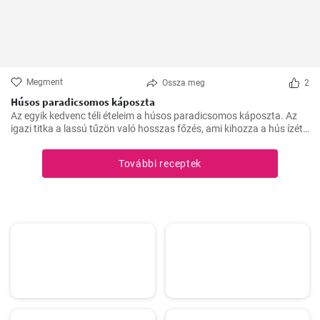
Megment
Ossza meg
2
Húsos paradicsomos káposzta
Az egyik kedvenc téli ételeim a húsos paradicsomos káposzta. Az
igazi titka a lassú tűzön való hosszas főzés, ami kihozza a hús ízét,
és egységgé kovácsolja a zöldségek és a paradicsom ízét.
Számtalanszor elkészítettem már, és minél tovább fő, annál
További receptek
finomabb lesz, ezért a hétvégi ebédekre szoktam időzíteni.