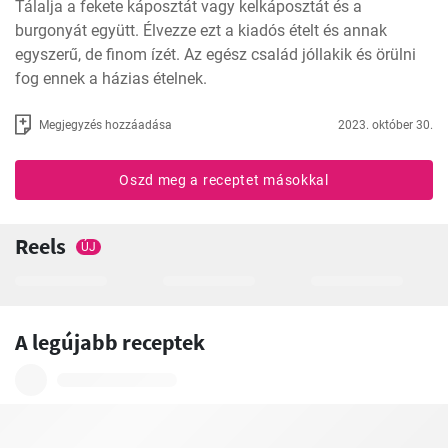
Tálalja a fekete káposztát vagy kelkáposztát és a 
burgonyát együtt. Élvezze ezt a kiadós ételt és annak 
egyszerű, de finom ízét. Az egész család jóllakik és örülni 
fog ennek a házias ételnek.
Megjegyzés hozzáadása
2023. október 30.
Oszd meg a receptet másokkal
Reels
ÚJ
A legújabb receptek