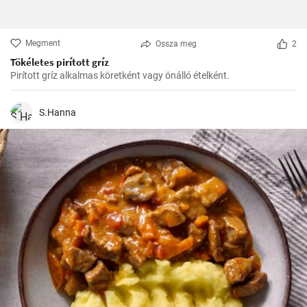
Megment
Ossza meg
2
Tökéletes pirított gríz
Pirított gríz alkalmas köretként vagy önálló ételként.
S.Hanna