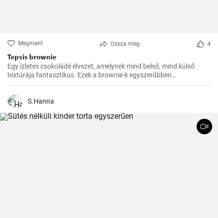
Megment
Ossza meg
4
Tepsis brownie
Egy ízletes csokoládé élvezet, amelynek mind belső, mind külső
textúrája fantasztikus. Ezek a brownie-k egyszerűbben
elkészíthetőek, de ugyanolyan finomak, mint a hagyományosabb
fajták. Tökéletesek bulikra, piknikre vagy egyszerűen csak
nassolásra.
S.Hanna