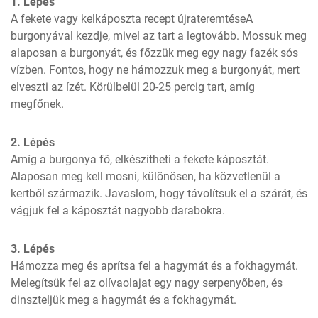
1. Lépés
A fekete vagy kelkáposzta recept újrateremtéseA 
burgonyával kezdje, mivel az tart a legtovább. Mossuk meg 
alaposan a burgonyát, és főzzük meg egy nagy fazék sós 
vízben. Fontos, hogy ne hámozzuk meg a burgonyát, mert 
elveszti az ízét. Körülbelül 20-25 percig tart, amíg 
megfőnek.
2. Lépés
Amíg a burgonya fő, elkészítheti a fekete káposztát. 
Alaposan meg kell mosni, különösen, ha közvetlenül a 
kertből származik. Javaslom, hogy távolítsuk el a szárát, és 
vágjuk fel a káposztát nagyobb darabokra.
3. Lépés
Hámozza meg és aprítsa fel a hagymát és a fokhagymát. 
Melegítsük fel az olívaolajat egy nagy serpenyőben, és 
dinszteljük meg a hagymát és a fokhagymát.