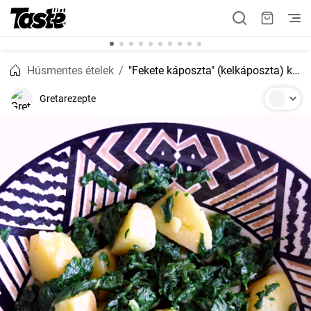
Húsmentes ételek
"Fekete káposzta" (kelkáposzta) kabátburgonyával recept
Gretarezepte