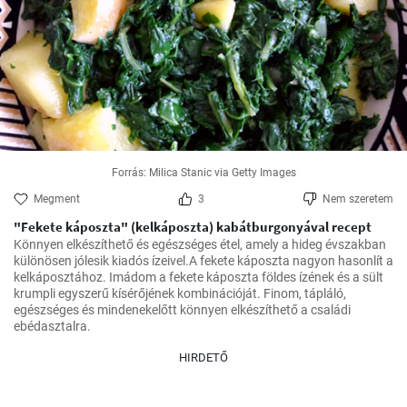
Forrás: Milica Stanic via Getty Images
Megment
3
Nem szeretem
"Fekete káposzta" (kelkáposzta) kabátburgonyával recept
Könnyen elkészíthető és egészséges étel, amely a hideg évszakban 
különösen jólesik kiadós ízeivel.A fekete káposzta nagyon hasonlít a 
kelkáposztához. Imádom a fekete káposzta földes ízének és a sült 
krumpli egyszerű kísérőjének kombinációját. Finom, tápláló, 
egészséges és mindenekelőtt könnyen elkészíthető a családi 
HIRDETŐ