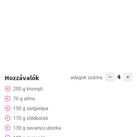
4
Hozzávalók
adagok száma
200
g
krumpli
70
g
alma
150
g
sárgarépa
170
g
zöldborsó
130
g
savanyú uborka