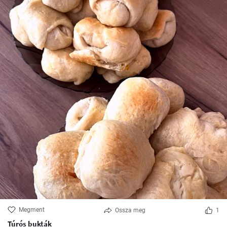
Megment
Ossza meg
1
Túrós bukták