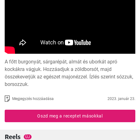
A főtt burgonyát, sárgarépát, almát és uborkát apró 
kockákra vágjuk. Hozzáadjuk a zöldborsót, majd 
összekeverjük az egészet majonézzel. Ízlés szerint sózzuk, 
borsozzuk.
Megjegyzés hozzáadása
2023. január 23.
Oszd meg a receptet másokkal
Reels
ÚJ