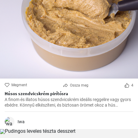
Megment
Ossza meg
4
Húsos szendvicskrém pirítósra
A finom és illatos húsos szendvicskrém ideális reggelire vagy gyors
ebédre. Könnyű elkészíteni, és biztosan örömet okoz a hús
szerelmeseinek ízlelőbimbóinak.
Iwa