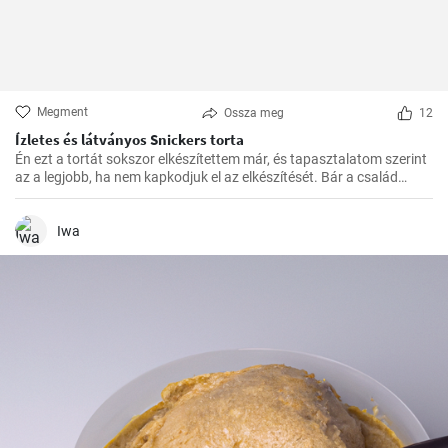
Megment
Ossza meg
12
Ízletes és látványos Snickers torta
Én ezt a tortát sokszor elkészítettem már, és tapasztalatom szerint
az a legjobb, ha nem kapkodjuk el az elkészítését. Bár a család
mindig türelmetlenül várja, de megéri kivárni, hogy minden réteg
megfelelően megszilárduljon. Így lesz igazán ízletes és látványos a
végeredmény!
Iwa