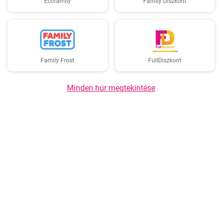
Ecofamily
Family Diszkont
Family Frost
FullDiszkont
Minden húr megtekintése