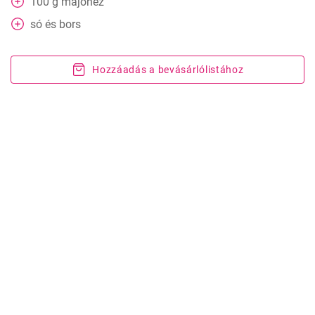
100
g
majonéz
só és bors
Hozzáadás a bevásárlólistához