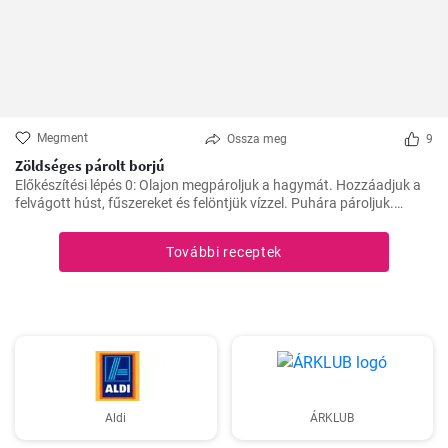
Megment
Ossza meg
9
Zöldséges párolt borjú
Előkészítési lépés 0: Olajon megpároljuk a hagymát. Hozzáadjuk a
felvágott húst, fűszereket és felöntjük vízzel. Puhára pároljuk.
Ezután hozzáadjuk a zöldséget, a paradicsompürét és főzzük, amíg
minden megpuhul. Végül hozzáadjuk a tejszínt és hagyjuk
További receptek
felmelegedni.
Aldi
ÁRKLUB