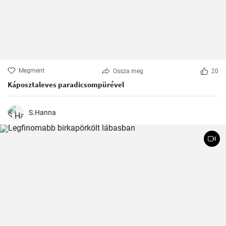
Megment
Ossza meg
20
Káposztaleves paradicsompürével
S.Hanna