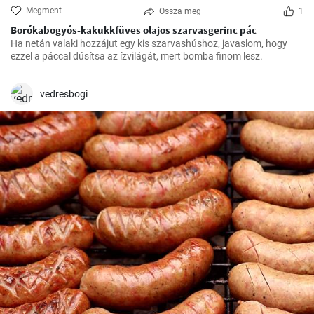
Megment
Ossza meg
1
Borókabogyós-kakukkfüves olajos szarvasgerinc pác
Ha netán valaki hozzájut egy kis szarvashúshoz, javaslom, hogy
ezzel a páccal dúsítsa az ízvilágát, mert bomba finom lesz.
vedresbogi