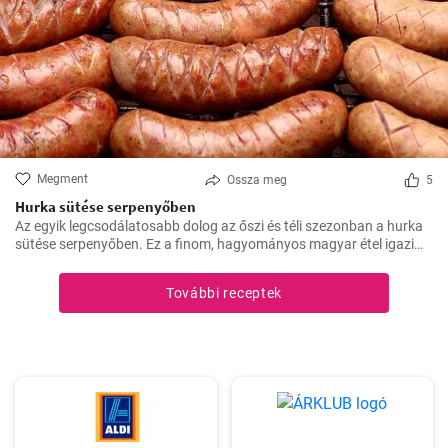
Megment
Ossza meg
5
Hurka sütése serpenyőben
Az egyik legcsodálatosabb dolog az őszi és téli szezonban a hurka
sütése serpenyőben. Ez a finom, hagyományos magyar étel igazi
felmelegedést nyújt a hűvösebb hónapokban és nagyszerű
választás az ünnepi fogadások vagy a családi összejövetelek
További receptek
alkalmából.