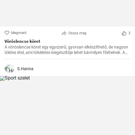
Megment
Ossza meg
3
Vöröslencse köret
A vöröslencse köret egy egyszerű, gyorsan elkészíthető, de nagyon
ízletes étel, ami tökéletes kiegészítője lehet bármilyen főételnek. A
lencse nagyon egészséges, remek fehérje- és rostforrás, így jól illik a
diétás ételek közé is.
S.Hanna