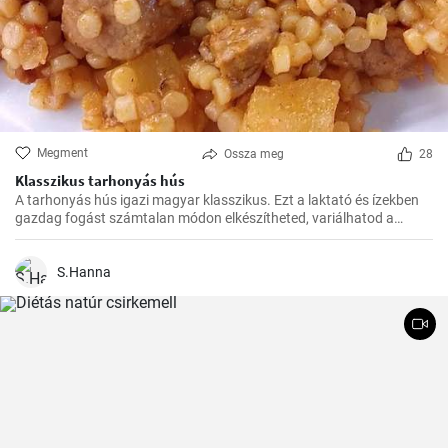
Megment
Ossza meg
28
Klasszikus tarhonyás hús
A tarhonyás hús igazi magyar klasszikus. Ezt a laktató és ízekben
gazdag fogást számtalan módon elkészítheted, variálhatod a
húsokat, a zöldségeket ízlés szerint. Jó kísérletezést és jó étvágyat!
S.Hanna