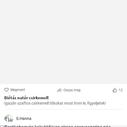
Megment
Ossza meg
12
Diétás natúr csirkemell
Igazán szaftos csirkemell titkokat most írom le, figyeljetek!
S.Hanna