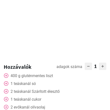
1
Hozzávalók
adagok száma
400
g
gluténmentes liszt
1
teáskanál
só
2
teáskanál
Szárított élesztő
1
teáskanál
cukor
2
evőkanál
olívaolaj