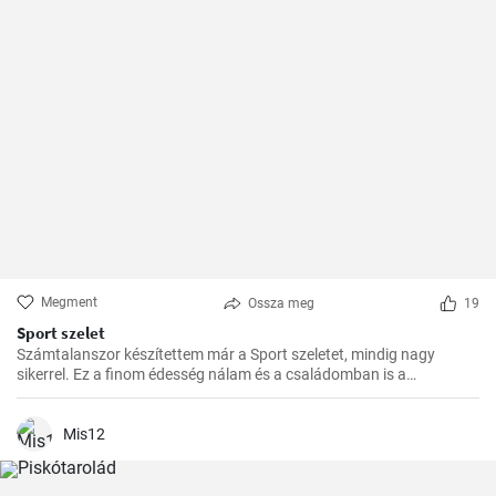
Megment
Ossza meg
19
Sport szelet
Számtalanszor készítettem már a Sport szeletet, mindig nagy
sikerrel. Ez a finom édesség nálam és a családomban is a
kedvencek közé tartozik. Szívesen készítem el ajándékba is, a
barátaim mindig nagy örömmel fogadják.
Mis12