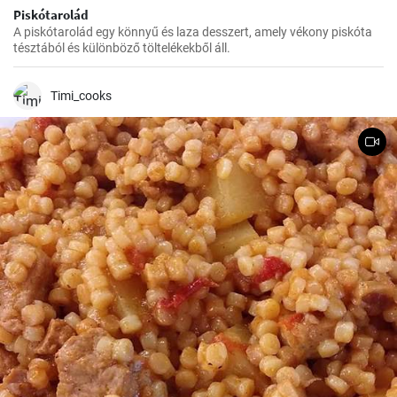
Piskótarolád
A piskótarolád egy könnyű és laza desszert, amely vékony piskóta
tésztából és különböző töltelékekből áll.
Timi_cooks