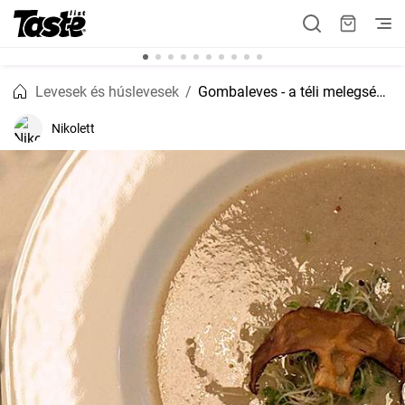
Levesek és húslevesek
Gombaleves - a téli melegség forró csészében
Nikolett