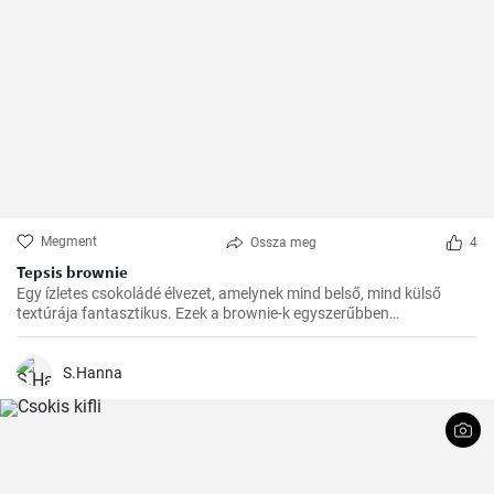
Megment
Ossza meg
4
Tepsis brownie
Egy ízletes csokoládé élvezet, amelynek mind belső, mind külső
textúrája fantasztikus. Ezek a brownie-k egyszerűbben
elkészíthetőek, de ugyanolyan finomak, mint a hagyományosabb
fajták. Tökéletesek bulikra, piknikre vagy egyszerűen csak
nassolásra.
S.Hanna