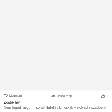
Megment
Ossza meg
8
Csokis kifli
Nem fogod megunni soha! Nutellás kiflicskék – elolvad a szádban!