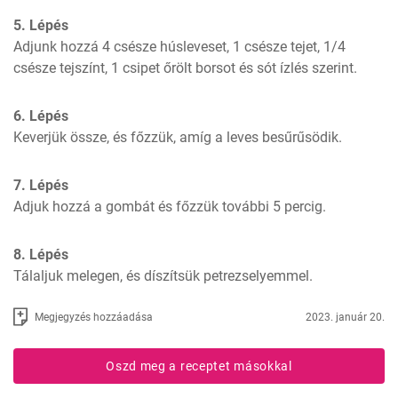
5. Lépés
Adjunk hozzá 4 csésze húsleveset, 1 csésze tejet, 1/4 
csésze tejszínt, 1 csipet őrölt borsot és sót ízlés szerint.
6. Lépés
Keverjük össze, és főzzük, amíg a leves besűrűsödik.
7. Lépés
Adjuk hozzá a gombát és főzzük további 5 percig.
8. Lépés
Tálaljuk melegen, és díszítsük petrezselyemmel.
Megjegyzés hozzáadása
2023. január 20.
Oszd meg a receptet másokkal