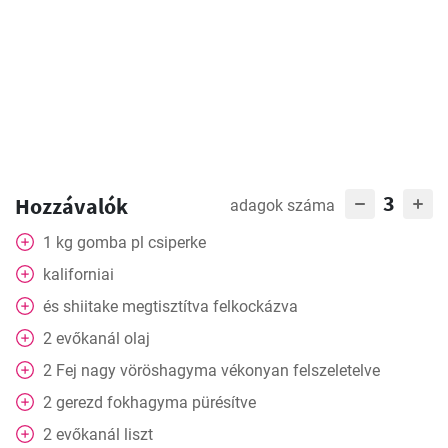
3
Hozzávalók
adagok száma
1
kg
gomba pl csiperke
kaliforniai
és
shiitake megtisztítva felkockázva
2
evőkanál
olaj
2
Fej
nagy vöröshagyma vékonyan felszeletelve
2
gerezd
fokhagyma pürésítve
2
evőkanál
liszt