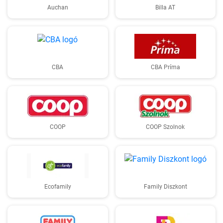
Auchan
Billa AT
CBA
CBA Príma
COOP
COOP Szolnok
Ecofamily
Family Diszkont