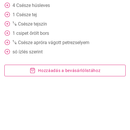
4
Csésze
húsleves
1
Csésze
tej
1
Csésze
tejszín
⁄
4
1
csipet
őrölt bors
1
Csésze
apróra vágott petrezselyem
⁄
4
só ízlés szerint
Hozzáadás a bevásárlólistához