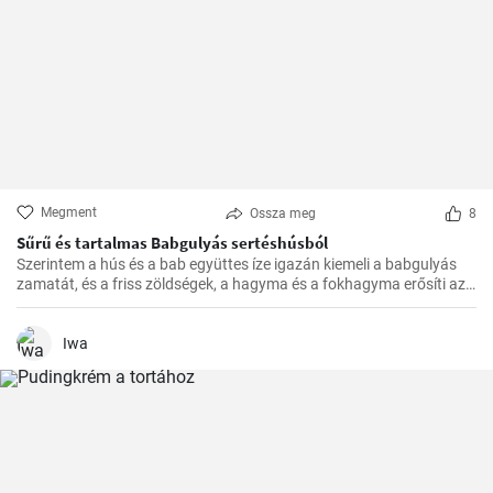
Megment
Ossza meg
8
Sűrű és tartalmas Babgulyás sertéshúsból
Szerintem a hús és a bab együttes íze igazán kiemeli a babgulyás
zamatát, és a friss zöldségek, a hagyma és a fokhagyma erősíti azt.
A végeredmény pedig mindig egy sűrű, tartalmas, krémes
babgulyás, amit a családom imád.
Iwa