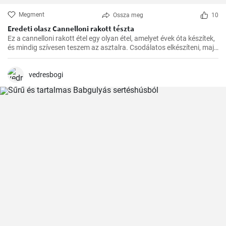
Megment
Ossza meg
10
Eredeti olasz Cannelloni rakott tészta
Ez a cannelloni rakott étel egy olyan étel, amelyet évek óta készítek,
és mindig szívesen teszem az asztalra. Csodálatos elkészíteni, majd
a kívánt időben a sütőben megsütni. A paradicsomszósz
fűszerességének, a béchamel mártás krémességének és a darált
hússal töltött cannelloni pikáns ízének kombinációja egyszerűen
vedresbogi
ellenállhatatlan.