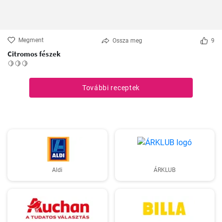
Megment
Ossza meg
9
Citromos fészek
🍋🍋🍋
További receptek
Aldi
ÁRKLUB