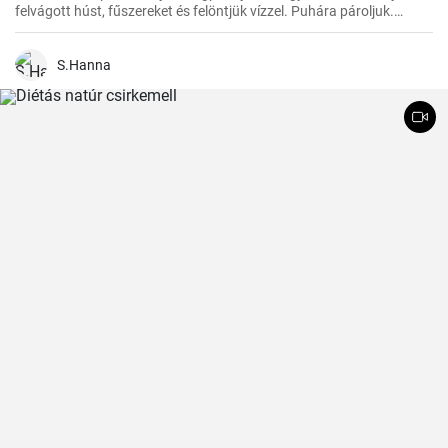
felvágott húst, fűszereket és felöntjük vízzel. Puhára pároljuk.
Ezután hozzáadjuk a zöldséget, a paradicsompürét és főzzük, amíg
minden megpuhul. Végül hozzáadjuk a tejszínt és hagyjuk
felmelegedni.
S.Hanna