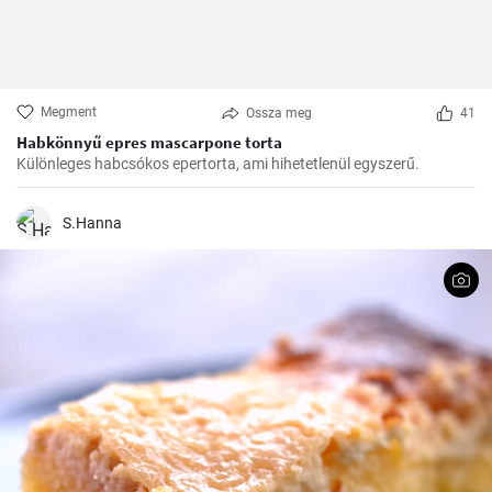
Megment
Ossza meg
41
Habkönnyű epres mascarpone torta
Különleges habcsókos epertorta, ami hihetetlenül egyszerű.
S.Hanna