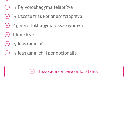
1
Fej
vöröshagyma felaprítva
⁄
2
1
Csésze
friss koriander felaprítva
⁄
2
2
gerezd
fokhagyma összenyomva
1
lime leve
1
teáskanál
só
⁄
2
1
teáskanál
chili por opcionális
⁄
4
Hozzáadás a bevásárlólistához