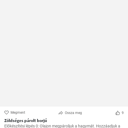
Megment
Ossza meg
9
Zöldséges párolt borjú
Előkészítési lépés 0: Olajon megpároljuk a hagymát. Hozzáadjuk a