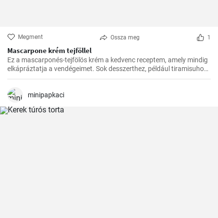
Megment
Ossza meg
1
Mascarpone krém tejföllel
Ez a mascarponés-tejfölös krém a kedvenc receptem, amely mindig
elkápráztatja a vendégeimet. Sok desszerthez, például tiramisuhoz
tökéletes kísérő, de gyümölcstortákhoz is remekül illik.
minipapkaci