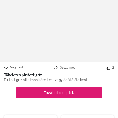
Megment
Ossza meg
2
Tökéletes pirított gríz
Pirított gríz alkalmas köretként vagy önálló ételként.
További receptek