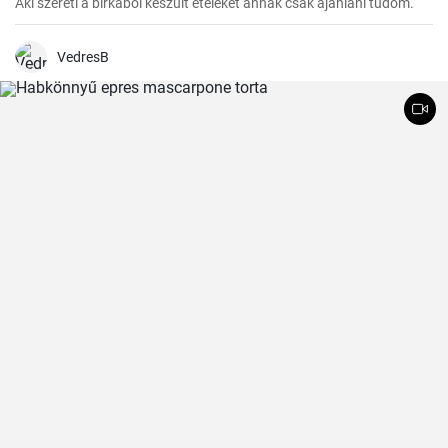
Aki szereti a birkából készült ételeket annak csak ajánlani tudom.
VedresB