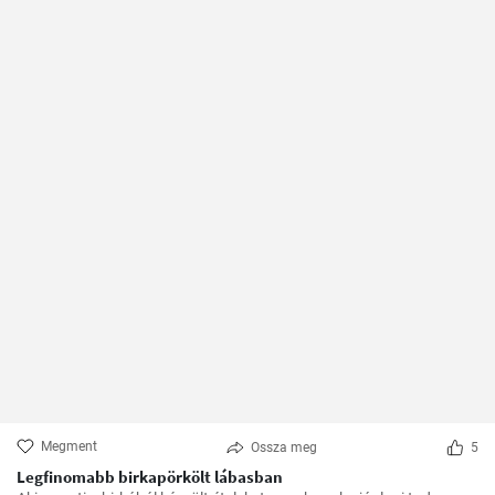
Megment
Ossza meg
5
Legfinomabb birkapörkölt lábasban