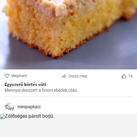
Megment
Ossza meg
14
Egyszerű körtés süti
Mennyei desszert a finom ebédek után.
minipapkaci