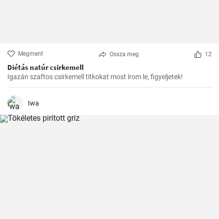
Megment
Ossza meg
12
Diétás natúr csirkemell
Igazán szaftos csirkemell titkokat most írom le, figyeljetek!
Iwa