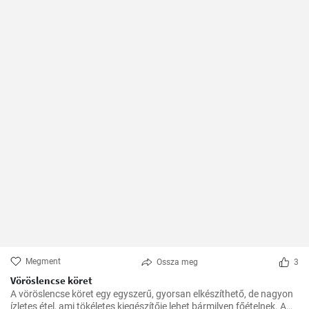
Megment
Ossza meg
3
Vöröslencse köret
A vöröslencse köret egy egyszerű, gyorsan elkészíthető, de nagyon
ízletes étel, ami tökéletes kiegészítője lehet bármilyen főételnek. A