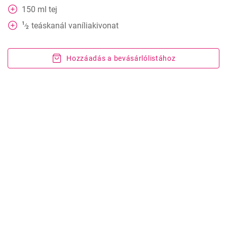
150
ml
tej
1
teáskanál
vaníliakivonat
⁄
2
Hozzáadás a bevásárlólistához