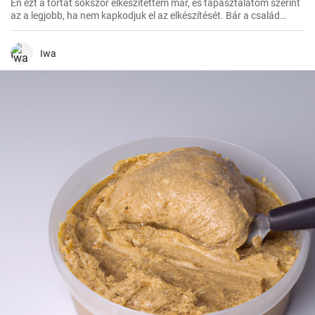
Én ezt a tortát sokszor elkészítettem már, és tapasztalatom szerint
az a legjobb, ha nem kapkodjuk el az elkészítését. Bár a család
mindig türelmetlenül várja, de megéri kivárni, hogy minden réteg
megfelelően megszilárduljon. Így lesz igazán ízletes és látványos a
végeredmény!
Iwa