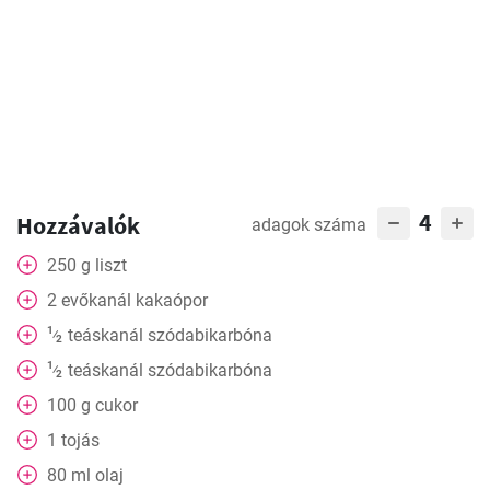
4
Hozzávalók
adagok száma
250
g
liszt
2
evőkanál
kakaópor
1
teáskanál
szódabikarbóna
⁄
2
1
teáskanál
szódabikarbóna
⁄
2
100
g
cukor
1
tojás
80
ml
olaj