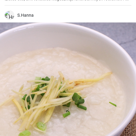
lencse nagyon egészséges, remek fehérje- és rostforrás, így jól illik a
diétás ételek közé is.
S.Hanna