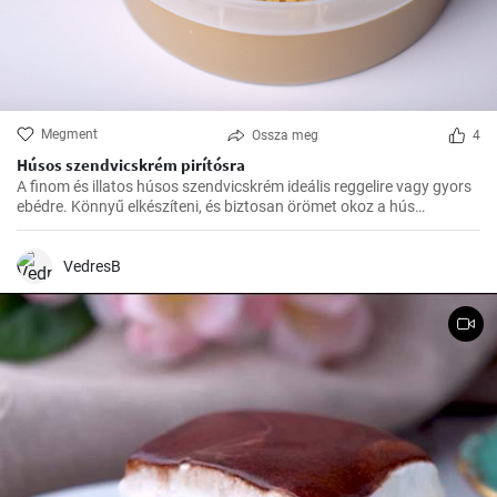
Megment
Ossza meg
4
Húsos szendvicskrém pirítósra
A finom és illatos húsos szendvicskrém ideális reggelire vagy gyors
ebédre. Könnyű elkészíteni, és biztosan örömet okoz a hús
szerelmeseinek ízlelőbimbóinak.
VedresB