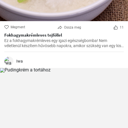
Megment
Ossza meg
11
Fokhagymakrémleves tejföllel
Ez a fokhagymakrémleves egy igazi egészségbomba! Nem
véletlenül készítem hűvösebb napokra, amikor szükség van egy kis
erősítésre. Az elkészítése egyszerű, mégis isteni finom.
Iwa