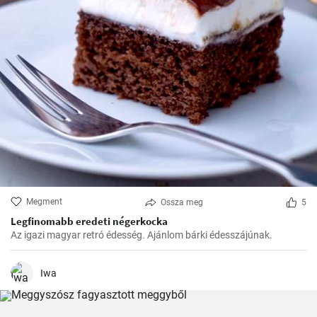
Megment
Ossza meg
5
Legfinomabb eredeti négerkocka
Az igazi magyar retró édesség. Ajánlom bárki édesszájúnak.
Iwa