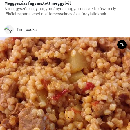
Meggyszósz fagyasztott meggyből
A meggyszósz egy hagyományos magyar desszertszósz, mely
tökéletes párja lehet a süteményeknek és a fagylaltoknak.
Fagyasztott meggyből készítve pedig bármikor élvezhetjük ezt a
finomságot.
Timi_cooks