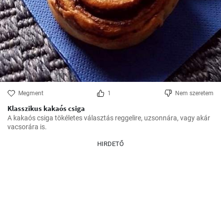
Megment
1
Nem szeretem
Klasszikus kakaós csiga
A kakaós csiga tökéletes választás reggelire, uzsonnára, vagy akár 
vacsorára is.
HIRDETŐ