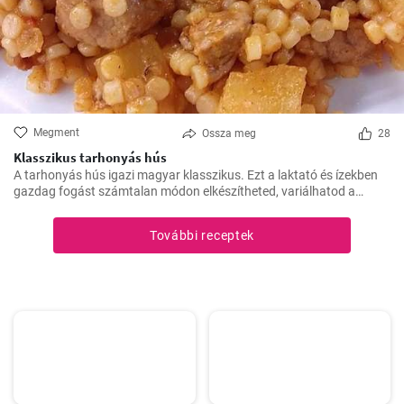
Megment
Ossza meg
28
Klasszikus tarhonyás hús
A tarhonyás hús igazi magyar klasszikus. Ezt a laktató és ízekben
gazdag fogást számtalan módon elkészítheted, variálhatod a
húsokat, a zöldségeket ízlés szerint. Jó kísérletezést és jó étvágyat!
További receptek