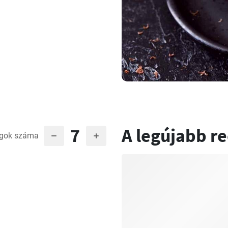
7
A legújabb r
gok száma