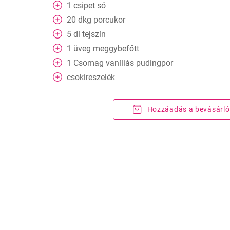
1
csipet
só
20
dkg
porcukor
5
dl
tejszín
1
üveg meggybefőtt
1
Csomag
vaníliás pudingpor
csokireszelék
Hozzáadás a bevásárló