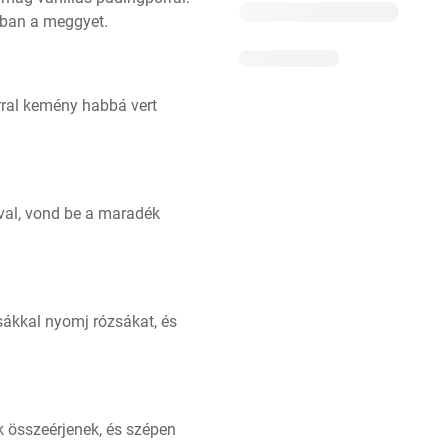
orban a meggyet.
rral kemény habbá vert 
val, vond be a maradék 
sákkal nyomj rózsákat, és 
 összeérjenek, és szépen 