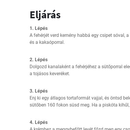
Eljárás
1. Lépés
A fehérjét verd kemény habbá egy csipet sóval, a s
és a kakaóporral.
2. Lépés
Dolgozd kanalaként a fehérjéhez a sütőporral eleg
a tojásos keveréket.
3. Lépés
Enj ki egy átlagos tortaformát vajjal, és öntsd bel
sütőben 160 fokon süsd meg. Ha a piskóta kihűl,
4. Lépés
A krémhez a meggybefőtt levét főzd meg egy csom