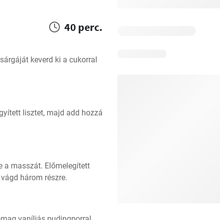
40 perc.
árgáját keverd ki a cukorral 
yített lisztet, majd add hozzá 
e a masszát. Előmelegített 
 vágd három részre.
ag vaníliás pudingporral. 