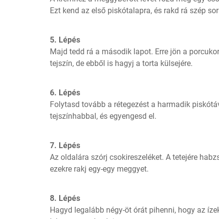
Ezt kend az első piskótalapra, és rakd rá szép s
5. Lépés
Majd tedd rá a második lapot. Erre jön a porcuko
tejszín, de ebből is hagyj a torta külsejére.
6. Lépés
Folytasd tovább a rétegezést a harmadik piskótá
tejszínhabbal, és egyengesd el.
7. Lépés
Az oldalára szórj csokireszeléket. A tetejére habz
ezekre rakj egy-egy meggyet.
8. Lépés
Hagyd legalább négy-öt órát pihenni, hogy az ízek