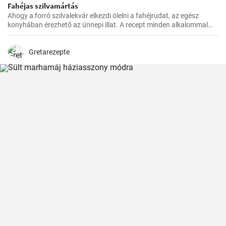
Fahéjas szilvamártás
Ahogy a forró szilvalekvár elkezdi ölelni a fahéjrudat, az egész
konyhában érezhető az ünnepi illat. A recept minden alkalommal
sikerül, és nagyon gyorsan elkészül. Családom és barátaim mindig
örömmel fogadják ezt az egzotikus, mégis otthonos ízkompozíciót.
Gretarezepte