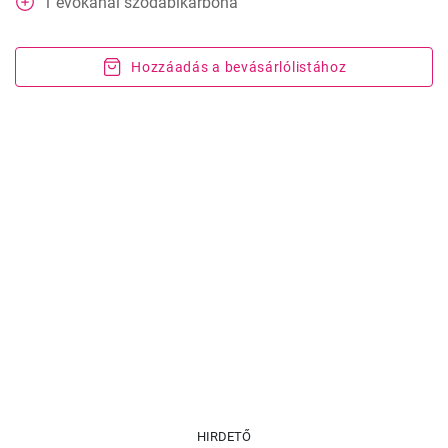
1
evőkanál
szódabikarbóna
Hozzáadás a bevásárlólistához
HIRDETŐ