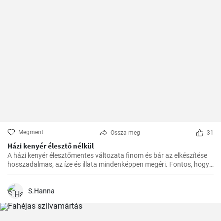
Megment
Ossza meg
31
Házi kenyér élesztő nélkül
A házi kenyér élesztőmentes változata finom és bár az elkészítése
hosszadalmas, az íze és illata mindenképpen megéri. Fontos, hogy
előre tervezzük meg az készítést, mivel a dagasztás után
pihentetésre van szükség a tésztának.
S.Hanna