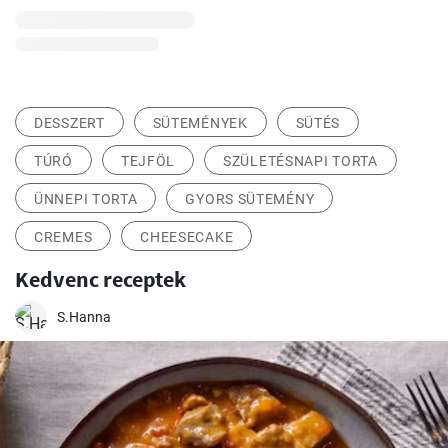
DESSZERT
SÜTEMÉNYEK
SÜTÉS
TÚRÓ
TEJFÖL
SZÜLETÉSNAPI TORTA
ÜNNEPI TORTA
GYORS SÜTEMÉNY
CREMES
CHEESECAKE
Kedvenc receptek
S.Hanna