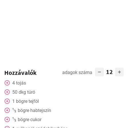
12
Hozzávalók
adagok száma
4
tojás
50
dkg
túró
1
bögre
tejföl
1
bögre
habtejszín
⁄
2
1
bögre
cukor
⁄
2