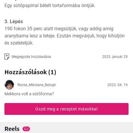
Egy sütőpapírral bélelt tortaformába öntjük.
3. Lépés
190 fokon 35 perc alatt megsütjük, vagy addig amig 
aranybarna lesz a teteje. Ezután megvárjuk, hogy kihüljön 
és szeleteljük.
Megjegyzés hozzáadása
2023. január 29.
Hozzászólások (1)
Rozsa_Mikolane_Balogh
2023. 04. 19.
Mekkora volt a sütőforma?
Oszd meg a receptet másokkal
Reels
ÚJ