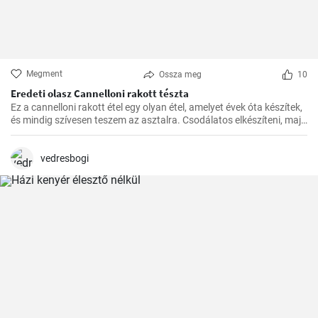
Megment
Ossza meg
10
Eredeti olasz Cannelloni rakott tészta
Ez a cannelloni rakott étel egy olyan étel, amelyet évek óta készítek,
és mindig szívesen teszem az asztalra. Csodálatos elkészíteni, majd
a kívánt időben a sütőben megsütni. A paradicsomszósz
fűszerességének, a béchamel mártás krémességének és a darált
hússal töltött cannelloni pikáns ízének kombinációja egyszerűen
vedresbogi
ellenállhatatlan.