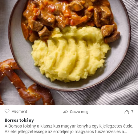
Megment
Ossza meg
7
Borsos tokány
A Borsos tokány a klasszikus magyar konyha egyik jellegzetes étele.
Az étel jellegzetessége az erőteljes jó magyaros fűszerezés és a
hosszú, lassú főzés, melynek köszönhetően az ízek mindig