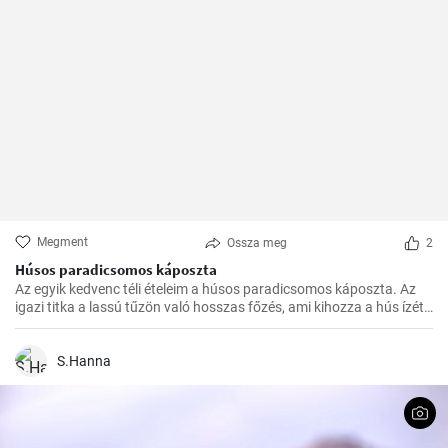
Megment
Ossza meg
2
Húsos paradicsomos káposzta
Az egyik kedvenc téli ételeim a húsos paradicsomos káposzta. Az
igazi titka a lassú tűzön való hosszas főzés, ami kihozza a hús ízét,
és egységgé kovácsolja a zöldségek és a paradicsom ízét.
Számtalanszor elkészítettem már, és minél tovább fő, annál
finomabb lesz, ezért a hétvégi ebédekre szoktam időzíteni.
S.Hanna