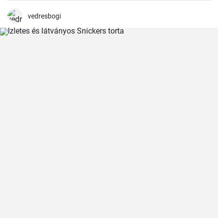
harmónikusak és igazán szaftos, roppanós húsokat készíthetünk
belőle.
vedresbogi