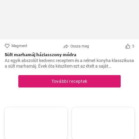
Megment
Ossza meg
5
Sült marhamáj háziasszony módra
Az egyik abszolút kedvenc receptem és a német konyha klasszikusa
a sült marhamáj. Évek óta készítem ezt az ételt a saját
konyhámban, és az idők során apró módosításokkal
tökéletesítettem. Nagyon örülök, hogy itt megoszthatom veletek.
További receptek