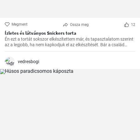
Megment
Ossza meg
12
Ízletes és látványos Snickers torta
Én ezt a tortát sokszor elkészítettem már, és tapasztalatom szerint
az a legjobb, ha nem kapkodjuk el az elkészítését. Bár a család
mindig türelmetlenül várja, de megéri kivárni, hogy minden réteg
megfelelően megszilárduljon. Így lesz igazán ízletes és látványos a
végeredmény!
vedresbogi