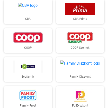
CBA
CBA Príma
COOP
COOP Szolnok
Ecofamily
Family Diszkont
Family Frost
FullDiszkont