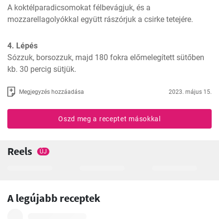
A koktélparadicsomokat félbevágjuk, és a 
mozzarellagolyókkal együtt rászórjuk a csirke tetejére.
4. Lépés
Sózzuk, borsozzuk, majd 180 fokra előmelegített sütőben 
kb. 30 percig sütjük.
Megjegyzés hozzáadása
2023. május 15.
Oszd meg a receptet másokkal
Reels
ÚJ
A legújabb receptek