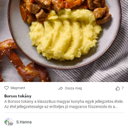
Megment
Ossza meg
7
Borsos tokány
A Borsos tokány a klasszikus magyar konyha egyik jellegzetes étele.
Az étel jellegzetessége az erőteljes jó magyaros fűszerezés és a
hosszú, lassú főzés, melynek köszönhetően az ízek mindig
harmónikusak és igazán szaftos, roppanós húsokat készíthetünk
belőle.
S.Hanna