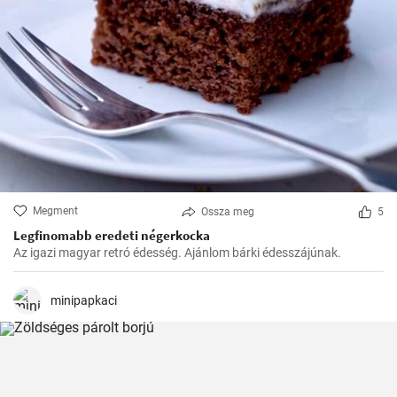
Megment
Ossza meg
5
Legfinomabb eredeti négerkocka
Az igazi magyar retró édesség. Ajánlom bárki édesszájúnak.
minipapkaci