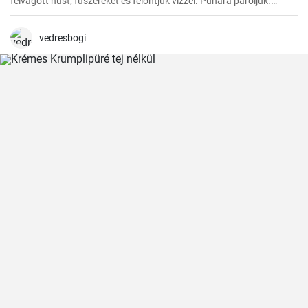
felvágott húst, fűszereket és felöntjük vízzel. Puhára pároljuk.
Ezután hozzáadjuk a zöldséget, a paradicsompürét és főzzük, amíg
minden megpuhul. Végül hozzáadjuk a tejszínt és hagyjuk
felmelegedni.
vedresbogi