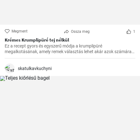
Megment
Ossza meg
1
Krémes Krumplipüré tej nélkül
Ez a recept gyors és egyszerű módja a krumplipüré
megalkotásának, amely remek választás lehet akár azok számára
is, akik tejmentes étrendet követnek. Egyszerű, de lenyűgöző, és az
asztalra való felhelyezésre csupán 30 perc alatt kerül sor.
skatulkavkuchyni