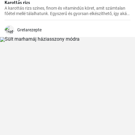
Karottás rizs
A karottás rizs színes, finom és vitamindús köret, amit számtalan
főétel mellé tálalhatunk. Egyszerű és gyorsan elkészíthető, így akár
a rohanós hétköznapokon is bátran bevetésre kerülhet.
Gretarezepte