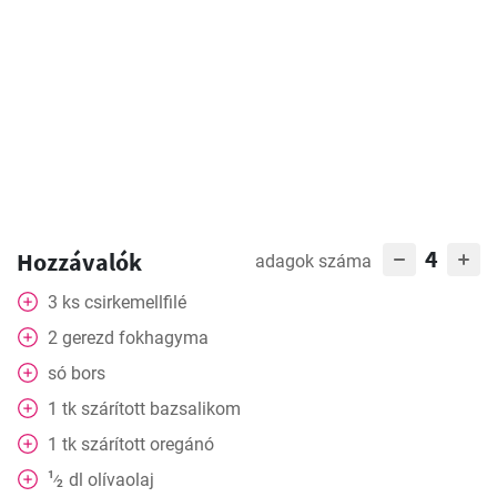
4
Hozzávalók
adagok száma
3
ks
csirkemellfilé
2
gerezd
fokhagyma
só bors
1
tk
szárított bazsalikom
1
tk
szárított oregánó
1
dl
olívaolaj
⁄
2