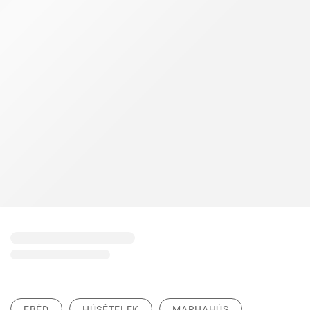
EBÉD
HÚSÉTELEK
MARHAHÚS