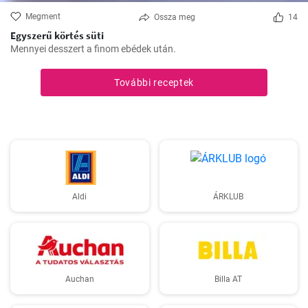
Megment
Ossza meg
14
Egyszerű körtés süti
Mennyei desszert a finom ebédek után.
További receptek
Aldi
ÁRKLUB
Auchan
Billa AT