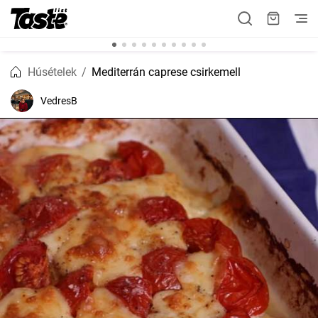
Húsételek
Mediterrán caprese csirkemell
VedresB