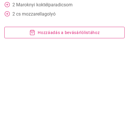
2
Maroknyi
koktélparadicsom
2
cs
mozzarellagolyó
Hozzáadás a bevásárlólistához