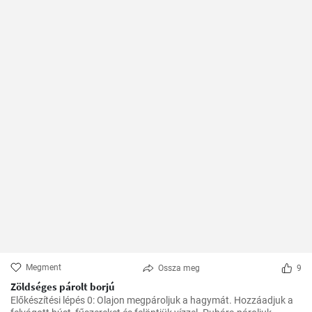
Megment
Ossza meg
9
Zöldséges párolt borjú
Előkészítési lépés 0: Olajon megpároljuk a hagymát. Hozzáadjuk a