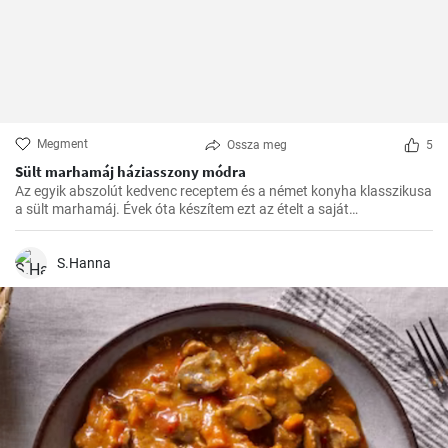
Megment
Ossza meg
5
Sült marhamáj háziasszony módra
Az egyik abszolút kedvenc receptem és a német konyha klasszikusa
a sült marhamáj. Évek óta készítem ezt az ételt a saját
konyhámban, és az idők során apró módosításokkal
tökéletesítettem. Nagyon örülök, hogy itt megoszthatom veletek.
S.Hanna