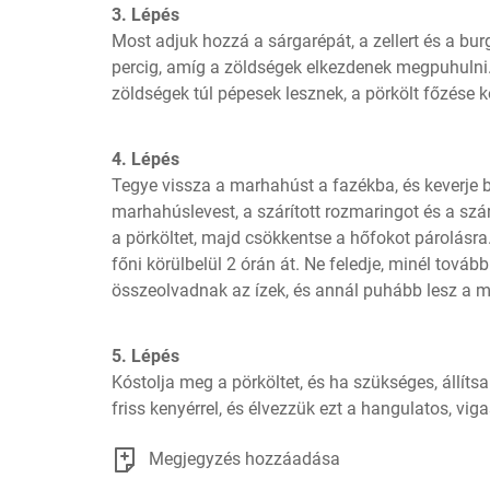
3. Lépés
Most adjuk hozzá a sárgarépát, a zellert és a bur
percig, amíg a zöldségek elkezdenek megpuhulni.
zöldségek túl pépesek lesznek, a pörkölt főzése 
4. Lépés
Tegye vissza a marhahúst a fazékba, és keverje 
marhahúslevest, a szárított rozmaringot és a szárí
a pörköltet, majd csökkentse a hőfokot párolásra. 
főni körülbelül 2 órán át. Ne feledje, minél tovább
összeolvadnak az ízek, és annál puhább lesz a 
5. Lépés
Kóstolja meg a pörköltet, és ha szükséges, állítsa 
friss kenyérrel, és élvezzük ezt a hangulatos, viga
Megjegyzés hozzáadása