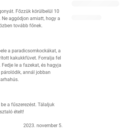
gonyát. Főzzük körülbelül 10 
 Ne aggódjon amiatt, hogy a 
közben tovább főnek.
bele a paradicsomkockákat, a 
tott kakukkfüvet. Forralja fel 
Fedje le a fazekat, és hagyja 
 párolódik, annál jobban 
marhahús.
be a fűszerezést. Tálaljuk 
sztaló ételt!
2023. november 5.