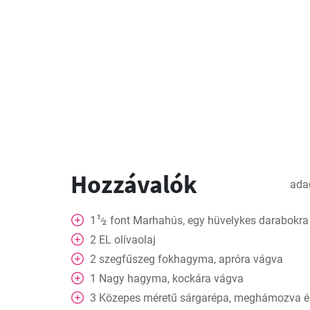
Hozzávalók
ada
1
1
font
Marhahús, egy hüvelykes darabokra
⁄
2
2
EL
olívaolaj
2
szegfűszeg
fokhagyma, apróra vágva
1
Nagy hagyma, kockára vágva
3
Közepes méretű sárgarépa, meghámozva és 