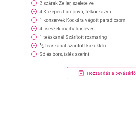
2
szárak
Zeller, szeletelve
4
Közepes burgonya, felkockázva
1
konzervek
Kockára vágott paradicsom
4
csészék
marhahúsleves
1
teáskanál
Szárított rozmaring
1
teáskanál
szárított kakukkfű
⁄
2
Só és bors, ízlés szerint
Hozzáadás a bevásárló