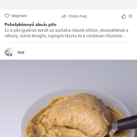
Megment
Ossza meg
28
Pehelykönnyű almás pite
Ez a pite gyakran került az asztalra nálunk otthon, elveszétlenek a
vékony, szinte levegős, ropogós tészta és a csodásan fűszeres
almafüllő között. Az ovitudók, hazaértem, és már messziről éreztem
a fahéj és az alma csodás illatát. Itt az ideje hát, hogy megosszam
veletek is ezt a csodás receptet.
Iwa