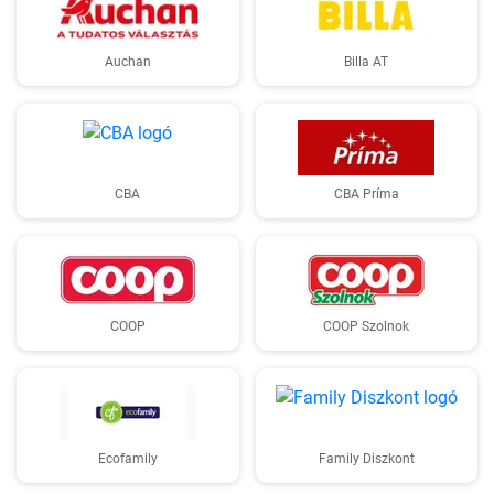
Auchan
Billa AT
CBA
CBA Príma
COOP
COOP Szolnok
Ecofamily
Family Diszkont