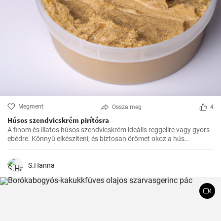
Megment
Ossza meg
4
Húsos szendvicskrém pirítósra
A finom és illatos húsos szendvicskrém ideális reggelire vagy gyors
ebédre. Könnyű elkészíteni, és biztosan örömet okoz a hús
szerelmeseinek ízlelőbimbóinak.
S.Hanna