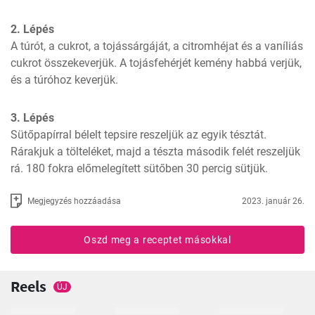
2. Lépés
A túrót, a cukrot, a tojássárgáját, a citromhéjat és a vaníliás 
cukrot összekeverjük. A tojásfehérjét kemény habbá verjük, 
és a túróhoz keverjük.
3. Lépés
Sütőpapírral bélelt tepsire reszeljük az egyik tésztát. 
Rárakjuk a tölteléket, majd a tészta második felét reszeljük 
rá. 180 fokra előmelegített sütőben 30 percig sütjük.
Megjegyzés hozzáadása
2023. január 26.
Oszd meg a receptet másokkal
Reels
ÚJ