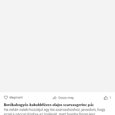
Megment
Ossza meg
1
Borókabogyós-kakukkfüves olajos szarvasgerinc pác
Ha netán valaki hozzájut egy kis szarvashúshoz, javaslom, hogy
ezzel a páccal dúsítsa az ízvilágát, mert bomba finom lesz.