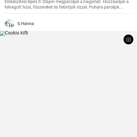
Előkészítési lépés 0: Olajon megpároljuk a hagymát. Hozzáadjuk a
felvágott húst, fűszereket és felöntjük vízzel. Puhára pároljuk.
Ezután hozzáadjuk a zöldséget, a paradicsompürét és főzzük, amíg
minden megpuhul. Végül hozzáadjuk a tejszínt és hagyjuk
felmelegedni.
S.Hanna