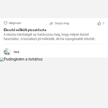
Megment
Ossza meg
7
Élesztő nélküli pizzatészta
A tészta minőségét az határozza meg, hogy milyen lisztet
használsz. A búzaliszt jól működik, de ha ropogósabb tésztát
szeretnél, használj finomított lisztet.
Iwa