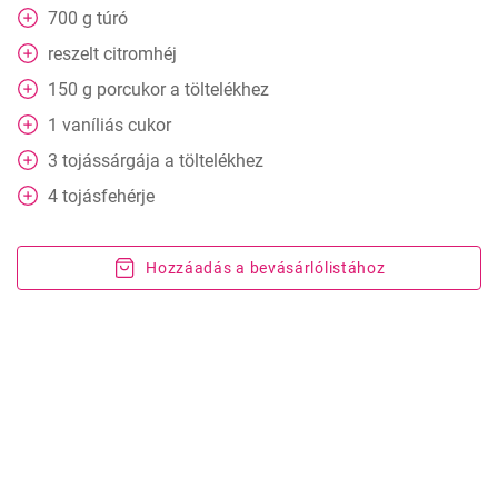
700
g
túró
reszelt citromhéj
150
g
porcukor a töltelékhez
1
vaníliás cukor
3
tojássárgája a töltelékhez
4
tojásfehérje
Hozzáadás a bevásárlólistához