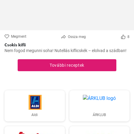
Megment
Ossza meg
8
Csokis kifli
Nem fogod megunni soha! Nutellás kiflicskék – elolvad a szádban!
További receptek
Aldi
ÁRKLUB