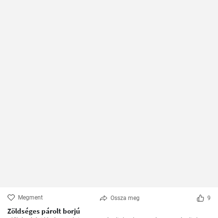
Megment
Ossza meg
9
Zöldséges párolt borjú