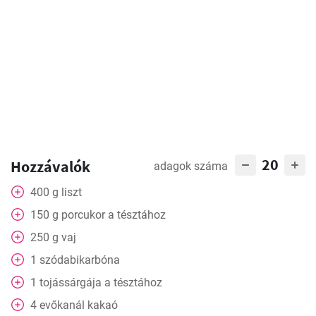
20
Hozzávalók
adagok száma
400
g
liszt
150
g
porcukor a tésztához
250
g
vaj
1
szódabikarbóna
1
tojássárgája a tésztához
4
evőkanál
kakaó