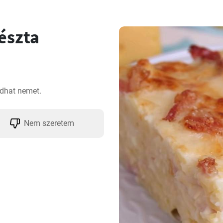
tészta
ndhat nemet.
Nem szeretem