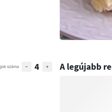
4
A legújabb r
gok száma