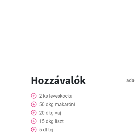
Hozzávalók
ada
2
ks
leveskocka
50
dkg
makaróni
20
dkg
vaj
15
dkg
liszt
5
dl
tej