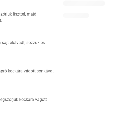
rjuk liszttel, majd 
t.
 sajt elolvadt, sózzuk és 
apró kockára vágott sonkával, 
egszórjuk kockára vágott 