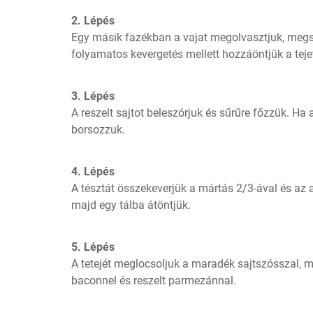
2. Lépés
Egy másik fazékban a vajat megolvasztjuk, megszó
folyamatos kevergetés mellett hozzáöntjük a teje
3. Lépés
A reszelt sajtot beleszórjuk és sűrűre főzzük. Ha a
borsozzuk.
4. Lépés
A tésztát összekeverjük a mártás 2/3-ával és az 
majd egy tálba átöntjük.
5. Lépés
A tetejét meglocsoljuk a maradék sajtszósszal, m
baconnel és reszelt parmezánnal.