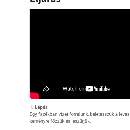
1. Lépés
Egy fazékban vizet forralunk, beletesszük a leves
keményre főzzük és leszűrjük.