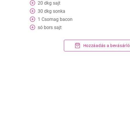
20
dkg
sajt
30
dkg
sonka
1
Csomag
bacon
só bors sajt
Hozzáadás a bevásárló