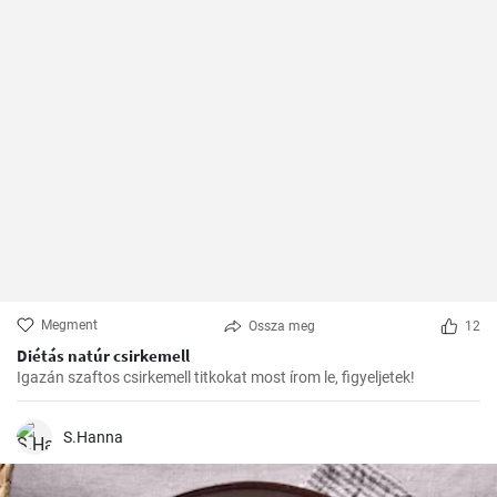
Megment
Ossza meg
12
Diétás natúr csirkemell
Igazán szaftos csirkemell titkokat most írom le, figyeljetek!
S.Hanna