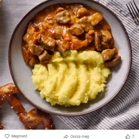
Megment
Ossza meg
7