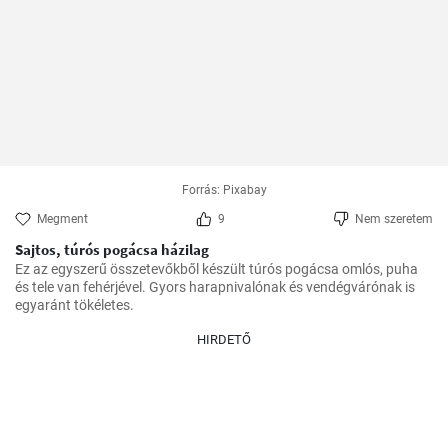
Forrás: Pixabay
Megment
9
Nem szeretem
Sajtos, túrós pogácsa házilag
Ez az egyszerű összetevőkből készült túrós pogácsa omlós, puha 
és tele van fehérjével. Gyors harapnivalónak és vendégvárónak is 
egyaránt tökéletes.
HIRDETŐ