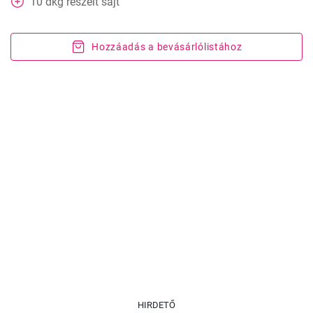
10
dkg
reszelt sajt
Hozzáadás a bevásárlólistához
HIRDETŐ