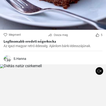
Megment
Ossza meg
5
Legfinomabb eredeti négerkocka
Az igazi magyar retró édesség. Ajánlom bárki édesszájúnak.
S.Hanna