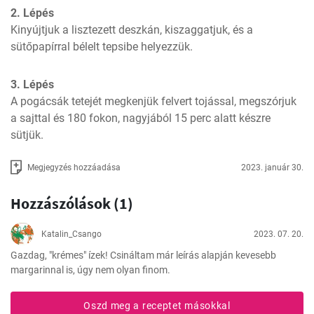
2. Lépés
Kinyújtjuk a lisztezett deszkán, kiszaggatjuk, és a 
sütőpapírral bélelt tepsibe helyezzük.
3. Lépés
A pogácsák tetejét megkenjük felvert tojással, megszórjuk 
a sajttal és 180 fokon, nagyjából 15 perc alatt készre 
sütjük.
Megjegyzés hozzáadása
2023. január 30.
Hozzászólások (1)
Katalin_Csango
2023. 07. 20.
Gazdag, "krémes" ízek! Csináltam már leírás alapján kevesebb 
margarinnal is, úgy nem olyan finom.
Oszd meg a receptet másokkal