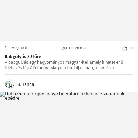
Megment
Ossza meg
11
Babgulyás 20 főre
A babgulyás egy hagyományos magyar étel, amely hihetetlenül
ízletes és tápláló fogás. Magába foglalja a bab, a hús és a
zöldségek ízletes kombinációját. Egy tökéletes étel a hideg téli
napokon vagy egy nagy társasági összejövetelre, ugyanakkor
egyszerűen főzni is lehet. Ennek a receptnek segítségével 20 főre
S.Hanna
készíthető.