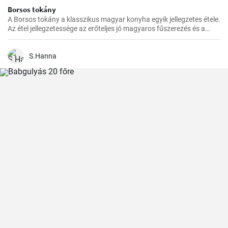
Borsos tokány
A Borsos tokány a klasszikus magyar konyha egyik jellegzetes étele.
Az étel jellegzetessége az erőteljes jó magyaros fűszerezés és a
hosszú, lassú főzés, melynek köszönhetően az ízek mindig
harmónikusak és igazán szaftos, roppanós húsokat készíthetünk
belőle.
S.Hanna