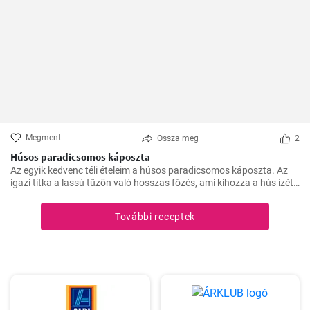
Megment
Ossza meg
2
Húsos paradicsomos káposzta
Az egyik kedvenc téli ételeim a húsos paradicsomos káposzta. Az
igazi titka a lassú tűzön való hosszas főzés, ami kihozza a hús ízét,
és egységgé kovácsolja a zöldségek és a paradicsom ízét.
Számtalanszor elkészítettem már, és minél tovább fő, annál
További receptek
finomabb lesz, ezért a hétvégi ebédekre szoktam időzíteni.