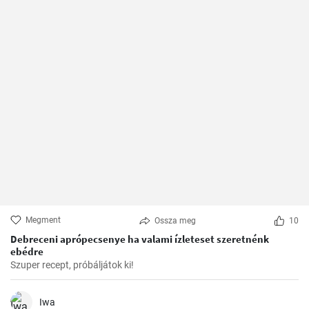
Megment
Ossza meg
10
Debreceni aprópecsenye ha valami ízleteset szeretnénk
ebédre
Szuper recept, próbáljátok ki!
Iwa