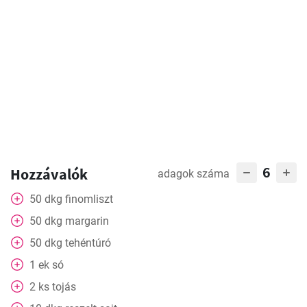
6
Hozzávalók
adagok száma
50
dkg
finomliszt
50
dkg
margarin
50
dkg
tehéntúró
1
ek
só
2
ks
tojás