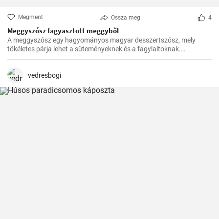
Megment
Ossza meg
4
Meggyszósz fagyasztott meggyből
A meggyszósz egy hagyományos magyar desszertszósz, mely
tökéletes párja lehet a süteményeknek és a fagylaltoknak.
Fagyasztott meggyből készítve pedig bármikor élvezhetjük ezt a
finomságot.
vedresbogi