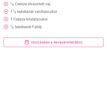
1
Csésze
olvasztott vaj
⁄
4
1
1
teáskanál
vaníliáscukor
⁄
2
1
Csésze
kristálycukor
1
teáskanál
Fahéj
⁄
2
Hozzáadás a bevásárlólistához