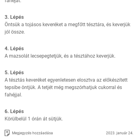
fahéjat.
3. Lépés
Öntsük a tojásos keveréket a megfőtt tésztára, és keverjük 
jól össze.
4. Lépés
A mazsolát lecsepegtetjük, és a tésztához keverjük.
5. Lépés
A tésztás keveréket egyenletesen elosztva az előkészített 
tepsibe öntjük. A tetjét még megszórhatjuk cukorral és 
fahéjjal.
6. Lépés
Körülbelül 1 órán át sütjük.
Megjegyzés hozzáadása
2023. január 24.