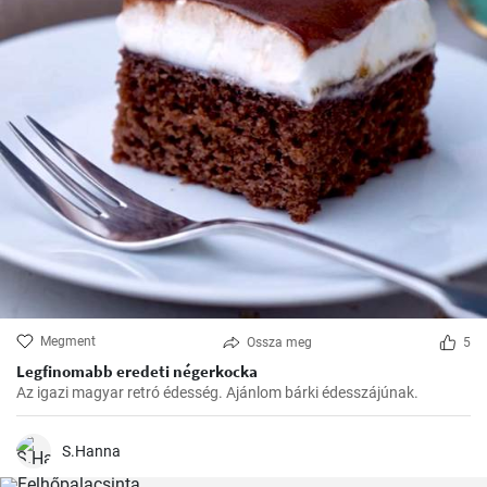
Megment
Ossza meg
5
Legfinomabb eredeti négerkocka
Az igazi magyar retró édesség. Ajánlom bárki édesszájúnak.
S.Hanna