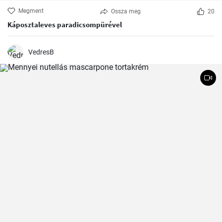
Megment
Ossza meg
20
Káposztaleves paradicsompürével
VedresB