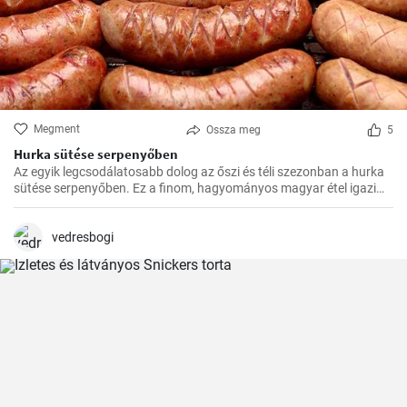
Megment
Ossza meg
5
Hurka sütése serpenyőben
Az egyik legcsodálatosabb dolog az őszi és téli szezonban a hurka
sütése serpenyőben. Ez a finom, hagyományos magyar étel igazi
felmelegedést nyújt a hűvösebb hónapokban és nagyszerű
választás az ünnepi fogadások vagy a családi összejövetelek
alkalmából.
vedresbogi