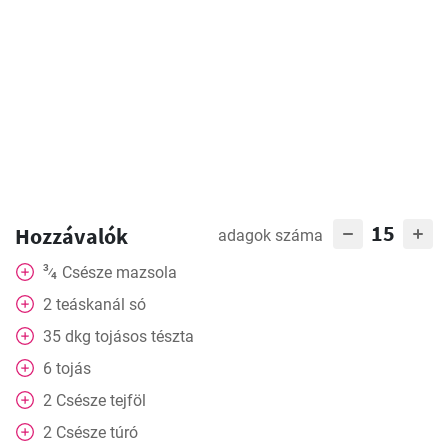
15
Hozzávalók
adagok száma
3
Csésze
mazsola
⁄
4
2
teáskanál
só
35
dkg
tojásos tészta
6
tojás
2
Csésze
tejföl
2
Csésze
túró