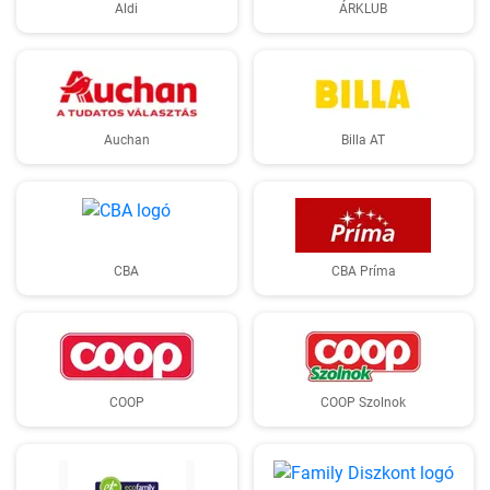
Aldi
ÁRKLUB
Auchan
Billa AT
CBA
CBA Príma
COOP
COOP Szolnok