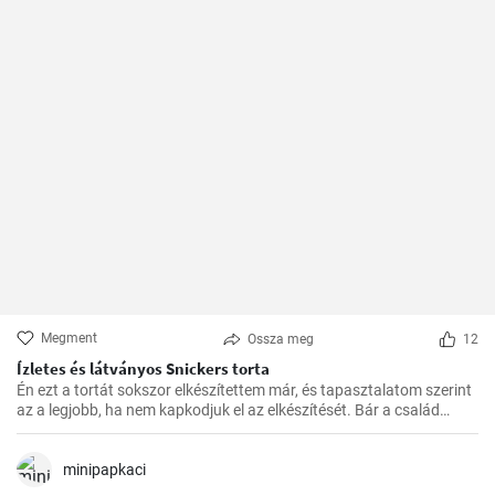
Megment
Ossza meg
12
Ízletes és látványos Snickers torta
Én ezt a tortát sokszor elkészítettem már, és tapasztalatom szerint
az a legjobb, ha nem kapkodjuk el az elkészítését. Bár a család
mindig türelmetlenül várja, de megéri kivárni, hogy minden réteg
megfelelően megszilárduljon. Így lesz igazán ízletes és látványos a
végeredmény!
minipapkaci