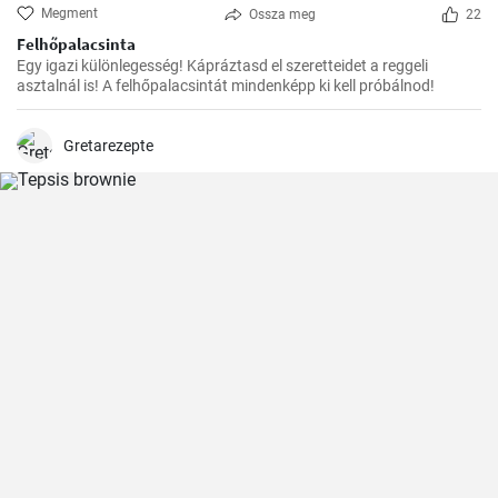
Megment
Ossza meg
22
Felhőpalacsinta
Egy igazi különlegesség! Kápráztasd el szeretteidet a reggeli
asztalnál is! A felhőpalacsintát mindenképp ki kell próbálnod!
Gretarezepte