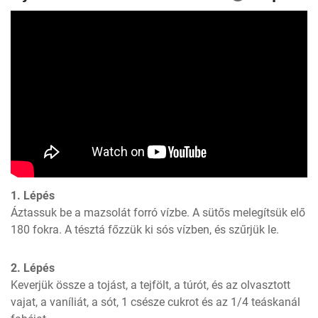
1. Lépés
Áztassuk be a mazsolát forró vízbe. A sütős melegítsük elő 
180 fokra. A tésztá főzzük ki sós vízben, és szűrjük le.
2. Lépés
Keverjük össze a tojást, a tejfölt, a túrót, és az olvasztott 
vajat, a vaníliát, a sót, 1 csésze cukrot és az 1/4 teáskanál 