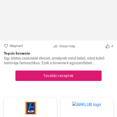
Megment
Ossza meg
4
Tepsis brownie
Egy ízletes csokoládé élvezet, amelynek mind belső, mind külső
textúrája fantasztikus. Ezek a brownie-k egyszerűbben
elkészíthetőek, de ugyanolyan finomak, mint a hagyományosabb
fajták. Tökéletesek bulikra, piknikre vagy egyszerűen csak
További receptek
nassolásra.