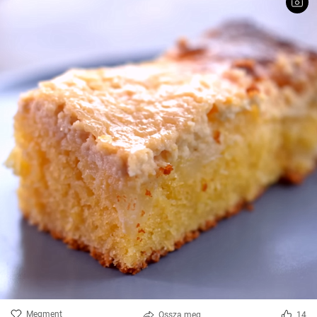
Megment
Ossza meg
14