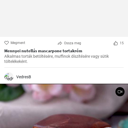
Megment
Ossza meg
15
Mennyei nutellás mascarpone tortakrém
Alkalmas torták betöltésére, muffinok díszítésére vagy sütik
töltelékeként.
VedresB