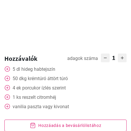
1
Hozzávalók
adagok száma
5
dl
hideg habtejszín
50
dkg
krémtúró áttört túró
4
ek
porcukor ízlés szerint
1
ks
reszelt citromhéj
vanilia paszta vagy kivonat
Hozzáadás a bevásárlólistához