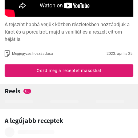
A tejszínt habbá verjük közben részletekben hozzáadjuk a 
túrót és a porcukrot, majd a vaníliát és a reszelt citrom 
héját is.
Megjegyzés hozzáadása
2023. április 25.
Oszd meg a receptet másokkal
Reels
ÚJ
A legújabb receptek