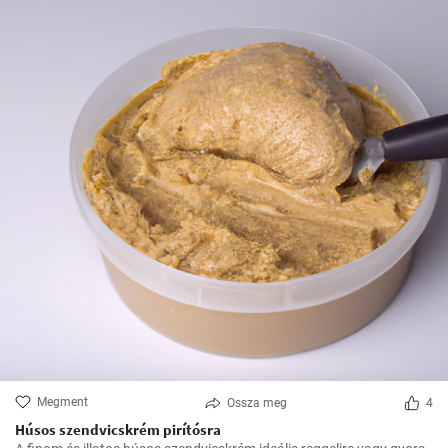
Megment
Ossza meg
4
Húsos szendvicskrém pirítósra