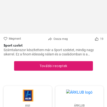
Megment
Ossza meg
19
Sport szelet
Számtalanszor készítettem már a Sport szeletet, mindig nagy
sikerrel. Ez a finom édesség nálam és a családomban is a
kedvencek közé tartozik. Szívesen készítem el ajándékba is, a
barátaim mindig nagy örömmel fogadják.
További receptek
Aldi
ÁRKLUB