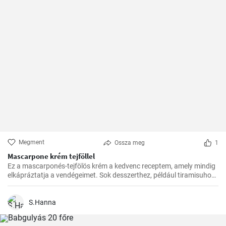
Megment
Ossza meg
1
Mascarpone krém tejföllel
Ez a mascarponés-tejfölös krém a kedvenc receptem, amely mindig
elkápráztatja a vendégeimet. Sok desszerthez, például tiramisuhoz
tökéletes kísérő, de gyümölcstortákhoz is remekül illik.
S.Hanna