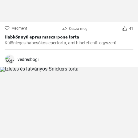
Megment
Ossza meg
41
Habkönnyű epres mascarpone torta
Különleges habcsókos epertorta, ami hihetetlenül egyszerű.
vedresbogi