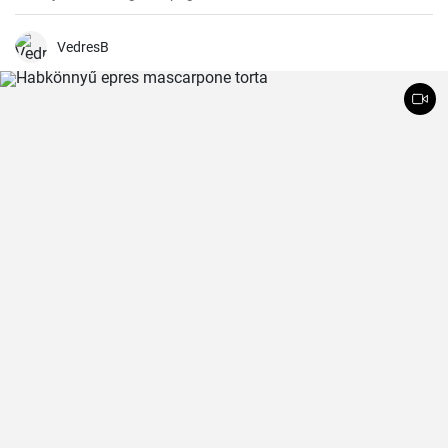
almafüllő között. Az ovitudók, hazaértem, és már messziről éreztem
a fahéj és az alma csodás illatát. Itt az ideje hát, hogy megosszam
veletek is ezt a csodás receptet.
VedresB