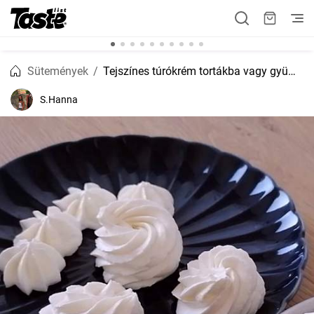
Sütemények
Tejszínes túrókrém tortákba vagy gyümölcsök mellé
S.Hanna