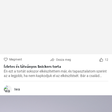
Megment
Ossza meg
12
Ízletes és látványos Snickers torta
Én ezt a tortát sokszor elkészítettem már, és tapasztalatom szerint
az a legjobb, ha nem kapkodjuk el az elkészítését. Bár a család
mindig türelmetlenül várja, de megéri kivárni, hogy minden réteg
megfelelően megszilárduljon. Így lesz igazán ízletes és látványos a
végeredmény!
Iwa