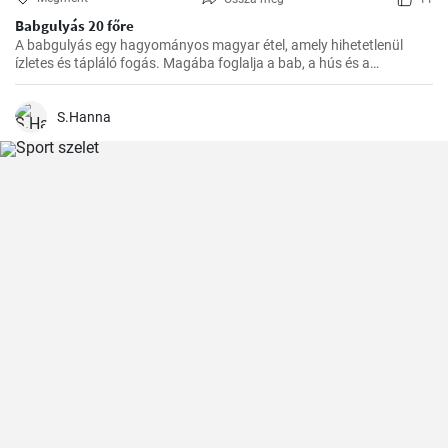
Babgulyás 20 főre
A babgulyás egy hagyományos magyar étel, amely hihetetlenül
ízletes és tápláló fogás. Magába foglalja a bab, a hús és a
zöldségek ízletes kombinációját. Egy tökéletes étel a hideg téli
napokon vagy egy nagy társasági összejövetelre, ugyanakkor
egyszerűen főzni is lehet. Ennek a receptnek segítségével 20 főre
S.Hanna
készíthető.