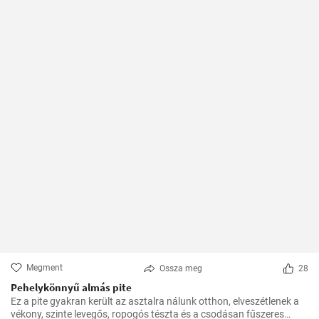
Megment
Ossza meg
28
Pehelykönnyű almás pite
Ez a pite gyakran került az asztalra nálunk otthon, elveszétlenek a
vékony, szinte levegős, ropogós tészta és a csodásan fűszeres