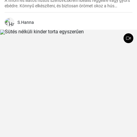
A finom és illatos húsos szendvicskrém ideális reggelire vagy gyors
ebédre. Könnyű elkészíteni, és biztosan örömet okoz a hús
szerelmeseinek ízlelőbimbóinak.
S.Hanna