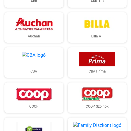
Aldi
ÁRKLUB
Auchan
Billa AT
CBA
CBA Príma
COOP
COOP Szolnok