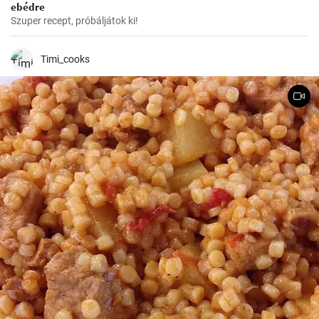
ebédre
Szuper recept, próbáljátok ki!
Timi_cooks