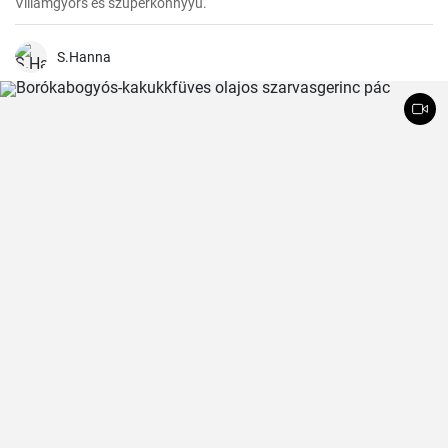
Villámgyors és szuperkönnyyű.
S.Hanna