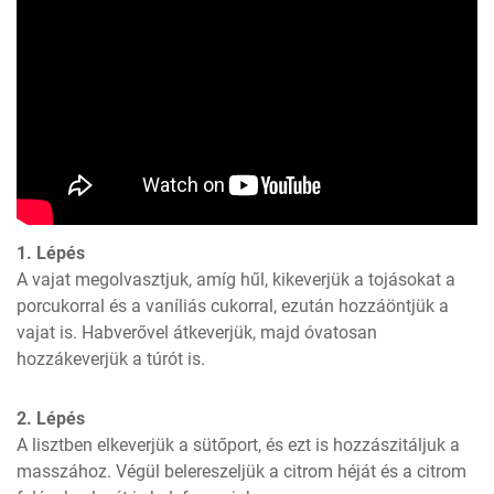
1. Lépés
A vajat megolvasztjuk, amíg hűl, kikeverjük a tojásokat a 
porcukorral és a vaníliás cukorral, ezután hozzáöntjük a 
vajat is. Habverővel átkeverjük, majd óvatosan 
hozzákeverjük a túrót is.
2. Lépés
A lisztben elkeverjük a sütőport, és ezt is hozzászitáljuk a 
masszához. Végül belereszeljük a citrom héját és a citrom 