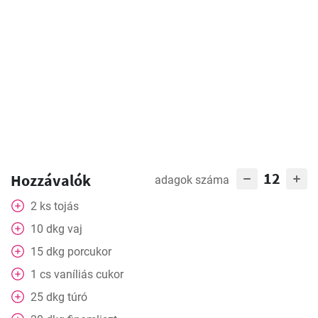
12
Hozzávalók
adagok száma
2
ks
tojás
10
dkg
vaj
15
dkg
porcukor
1
cs
vaníliás cukor
25
dkg
túró