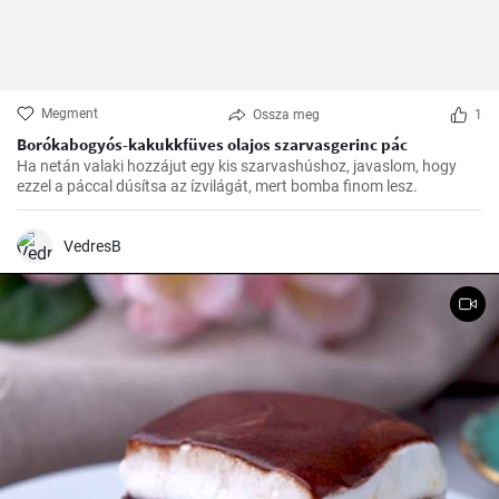
Megment
Ossza meg
1
Borókabogyós-kakukkfüves olajos szarvasgerinc pác
Ha netán valaki hozzájut egy kis szarvashúshoz, javaslom, hogy
ezzel a páccal dúsítsa az ízvilágát, mert bomba finom lesz.
VedresB