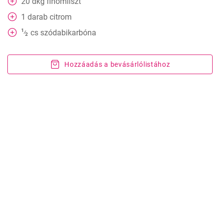
20
dkg
finomliszt
1
darab
citrom
1
cs
szódabikarbóna
⁄
2
Hozzáadás a bevásárlólistához