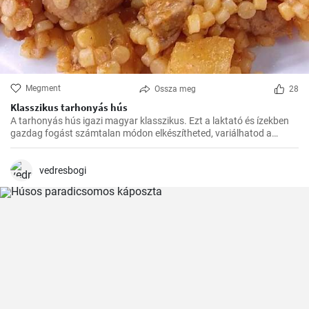
Megment
Ossza meg
28
Klasszikus tarhonyás hús
A tarhonyás hús igazi magyar klasszikus. Ezt a laktató és ízekben
gazdag fogást számtalan módon elkészítheted, variálhatod a
húsokat, a zöldségeket ízlés szerint. Jó kísérletezést és jó étvágyat!
vedresbogi