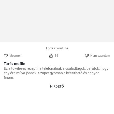
Forrás: Youtube
Megment
36
Nem szeretem
Túrós muffin
Ez a tökélezes recept ha telefonálnak a családtagok, barátok, hogy 
egy óra múva jönnek. Szuper gyorsan elkészíthető és nagyon 
finom.
HIRDETŐ