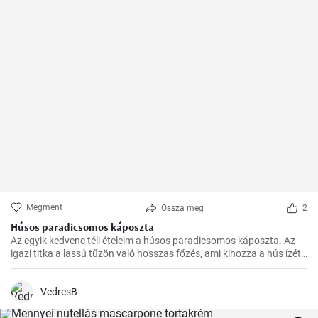
Megment
Ossza meg
2
Húsos paradicsomos káposzta
Az egyik kedvenc téli ételeim a húsos paradicsomos káposzta. Az
igazi titka a lassú tűzön való hosszas főzés, ami kihozza a hús ízét,
és egységgé kovácsolja a zöldségek és a paradicsom ízét.
Számtalanszor elkészítettem már, és minél tovább fő, annál
finomabb lesz, ezért a hétvégi ebédekre szoktam időzíteni.
VedresB