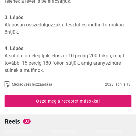
felének a levét is belefacsarjuk.
3. Lépés
Alaposan összedolgozzuk a tésztát és muffin formákba 
öntjük.
4. Lépés
A sütőt előmelegítjük, először 10 percig 200 fokon, majd 
további 15 percig 180 fokon sütjük, amíg aranyszínűre 
sülnek a muffinok.
Megjegyzés hozzáadása
2023. április 13.
Oszd meg a receptet másokkal
Reels
ÚJ