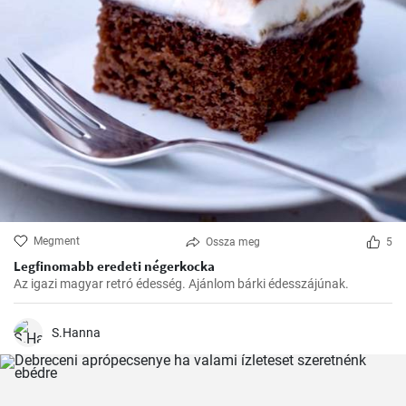
Megment
Ossza meg
5
Legfinomabb eredeti négerkocka
Az igazi magyar retró édesség. Ajánlom bárki édesszájúnak.
S.Hanna