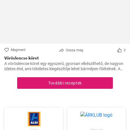
Megment
Ossza meg
3
Vöröslencse köret
A vöröslencse köret egy egyszerű, gyorsan elkészíthető, de nagyon
ízletes étel, ami tökéletes kiegészítője lehet bármilyen főételnek. A
lencse nagyon egészséges, remek fehérje- és rostforrás, így jól illik a
diétás ételek közé is.
További receptek