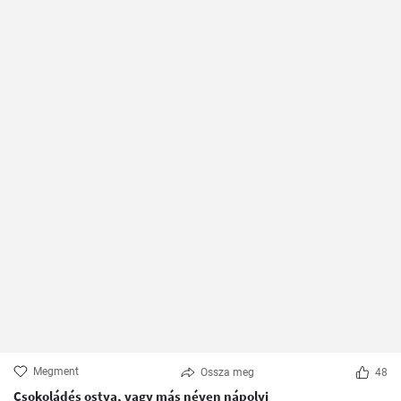
Megment
Ossza meg
48
Csokoládés ostya, vagy más néven nápolyi