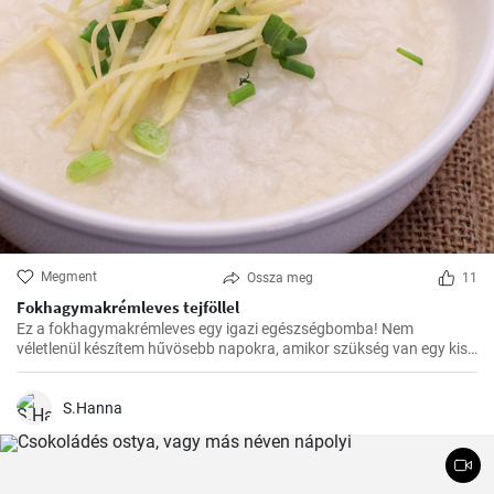
Megment
Ossza meg
11
Fokhagymakrémleves tejföllel
Ez a fokhagymakrémleves egy igazi egészségbomba! Nem
véletlenül készítem hűvösebb napokra, amikor szükség van egy kis
erősítésre. Az elkészítése egyszerű, mégis isteni finom.
S.Hanna