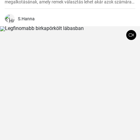
megalkotásának, amely remek választás lehet akár azok számára
is, akik tejmentes étrendet követnek. Egyszerű, de lenyűgöző, és az
asztalra való felhelyezésre csupán 30 perc alatt kerül sor.
S.Hanna