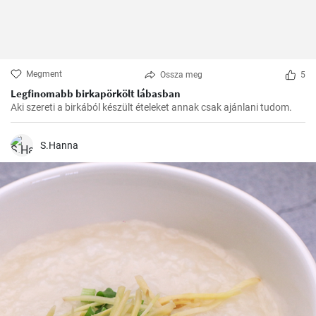
Megment
Ossza meg
5
Legfinomabb birkapörkölt lábasban
Aki szereti a birkából készült ételeket annak csak ajánlani tudom.
S.Hanna