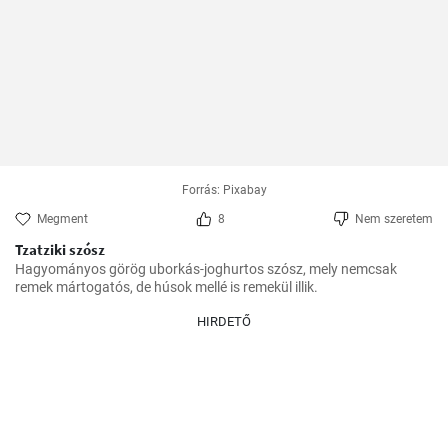
Forrás: Pixabay
Megment
8
Nem szeretem
Tzatziki szósz
Hagyományos görög uborkás-joghurtos szósz, mely nemcsak 
remek mártogatós, de húsok mellé is remekül illik.
HIRDETŐ