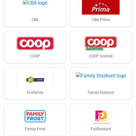
CBA
CBA Príma
COOP
COOP Szolnok
Ecofamily
Family Diszkont
Family Frost
FullDiszkont