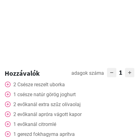
1
Hozzávalók
adagok száma
2
Csésze
reszelt uborka
1
csésze natúr görög joghurt
2
evőkanál
extra szűz olívaolaj
2
evőkanál
apróra vágott kapor
1
evőkanál
citromlé
1
gerezd
fokhagyma aprítva