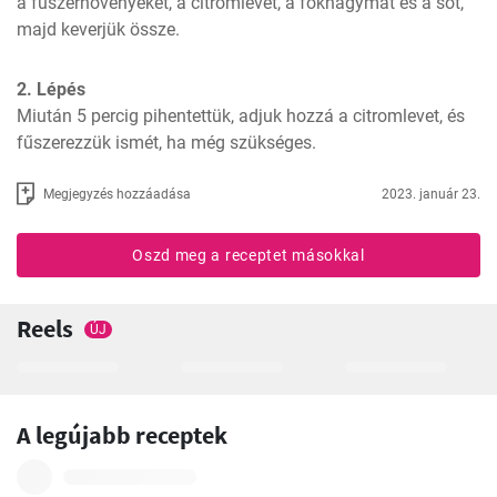
a fűszernövényeket, a citromlevet, a fokhagymát és a sót, 
majd keverjük össze.
2. Lépés
Miután 5 percig pihentettük, adjuk hozzá a citromlevet, és 
fűszerezzük ismét, ha még szükséges.
Megjegyzés hozzáadása
2023. január 23.
Oszd meg a receptet másokkal
Reels
ÚJ
A legújabb receptek