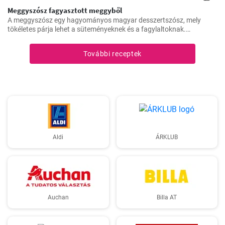
Meggyszósz fagyasztott meggyből
A meggyszósz egy hagyományos magyar desszertszósz, mely
tökéletes párja lehet a süteményeknek és a fagylaltoknak.
Fagyasztott meggyből készítve pedig bármikor élvezhetjük ezt a
finomságot.
További receptek
Aldi
ÁRKLUB
Auchan
Billa AT