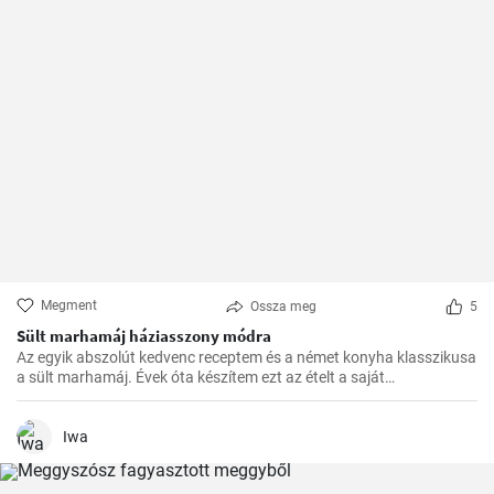
Megment
Ossza meg
5
Sült marhamáj háziasszony módra
Az egyik abszolút kedvenc receptem és a német konyha klasszikusa
a sült marhamáj. Évek óta készítem ezt az ételt a saját
konyhámban, és az idők során apró módosításokkal
tökéletesítettem. Nagyon örülök, hogy itt megoszthatom veletek.
Iwa