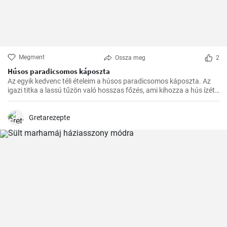
Megment
Ossza meg
2
Húsos paradicsomos káposzta
Az egyik kedvenc téli ételeim a húsos paradicsomos káposzta. Az
igazi titka a lassú tűzön való hosszas főzés, ami kihozza a hús ízét,
és egységgé kovácsolja a zöldségek és a paradicsom ízét.
Számtalanszor elkészítettem már, és minél tovább fő, annál
finomabb lesz, ezért a hétvégi ebédekre szoktam időzíteni.
Gretarezepte