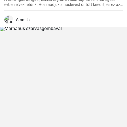
évben élvezhetünk. Hozzáadjuk a húslevest öntött knédlit, és ez az
ebéd gyermekkori emlékeket idéz.
Stanula