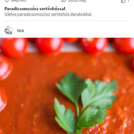
Megment
Ossza meg
1
Paradicsomszósz sertéshússal
Ízletes paradicsomszósz sertéshús darabokkal.
Iwa