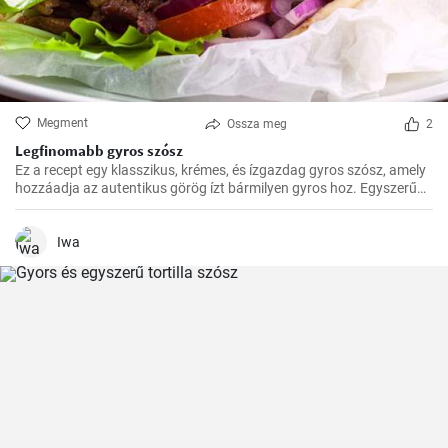
Megment
Ossza meg
2
Legfinomabb gyros szósz
Ez a recept egy klasszikus, krémes, és ízgazdag gyros szósz, amely
hozzáadja az autentikus görög ízt bármilyen gyros hoz. Egyszerű
elkészíteni, és garantáltan feldobja a hagyományos görög ételeket.
Iwa