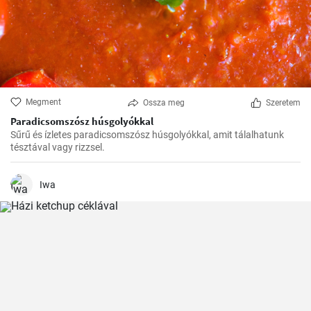
Megment
Ossza meg
Szeretem
Paradicsomszósz húsgolyókkal
Sűrű és ízletes paradicsomszósz húsgolyókkal, amit tálalhatunk
tésztával vagy rizzsel.
Iwa