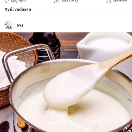
Megment
Ossza meg
Szeretem
Nyúl vadasan
Iwa