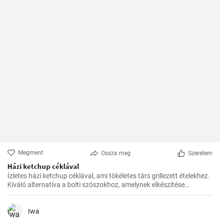
Megment
Ossza meg
Szeretem
Házi ketchup céklával
Ízletes házi ketchup céklával, ami tökéletes társ grillezett ételekhez.
Kiváló alternatíva a bolti szószokhoz, amelynek elkészítése
egyszerű, és az eredmény valóban finom.
Iwa