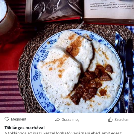
Megment
Ossza meg
Szeretem
Töklángos marhával
A töklángos az igazi, kézzel fogható vasárnapi ebéd, amit egész