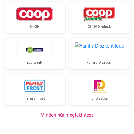
COOP
COOP Szolnok
Ecofamily
Family Diszkont
Family Frost
FullDiszkont
Minden húr megtekintése