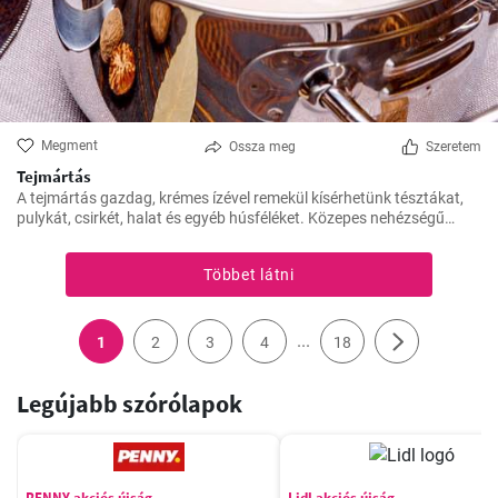
Megment
Ossza meg
Szeretem
Tejmártás
A tejmártás gazdag, krémes ízével remekül kísérhetünk tésztákat,
pulykát, csirkét, halat és egyéb húsféléket. Közepes nehézségű
recept, így mind az amatőr, mind a tapasztaltabb szakácsok
könnyedén elkészíthetik.
Többet látni
...
1
2
3
4
18
Legújabb szórólapok
PENNY akciós újság
Lidl akciós újság