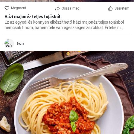
Megment
Ossza meg
Szeretem
Házi majonéz teljes tojásból
Ez az egyedi és könnyen elkészíthető házi majonéz teljes tojásból
nemcsak finom, hanem tele van egészséges zsírokkal. Értékelni
fogja friss és gazdag ízét.
Iwa