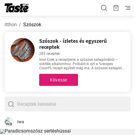
itthon
Szószok
Szószok - ízletes és egyszerű
receptek
285 receptek
Íme! Ezek a receptjeink a szószok kategóriából –
sokféle alkalomhoz. Próbáld ki ezt a %recipes
Count% recept egyikét még ma. A szószok kategória
receptjeinek elkészítésére szánt idő 4 - 240 perc, az
eljárás nehézségétől függően. Ha nem tudsz
Kövesse
választani a sok recept közül, akkor ne hagyd ki
ezeket a közkedvelt és népszerű recepteket -
Csokimáz
,
Erdélyi padlizsánkrém télire
,
Padlizsánkrém télire üvegben tartósítószer nélkül
,
Egyszerű kapormártás
.
Iwa