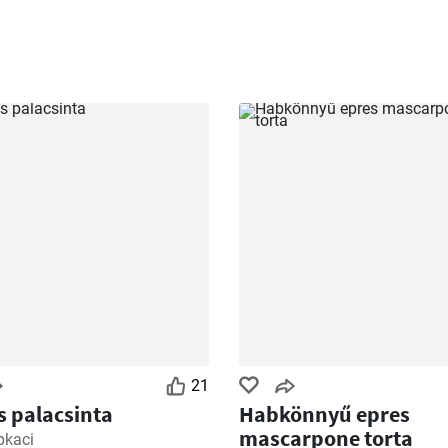
21
 palacsinta
Habkönnyű epres
mascarpone torta
pkaci