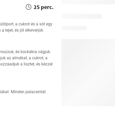
25 perc.
ütőport, a cukrot és a sót egy 
 tejet, és jól elkeverjük.
mozzuk, és kockákra vágjuk. 
k az almákat, a cukrot, a 
hozzáadjuk a lisztet, és kézzel 
ákat. Minden palacsintát 