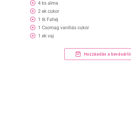
4
ks
alma
2
ek
cukor
1
tk
Fahéj
1
Csomag
vaníliás cukor
1
ek
vaj
Hozzáadás a bevásárló