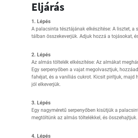
Eljárás
1. Lépés
A palacsinta tésztájának elkészítése: A lisztet, a s
tálban összekeverjük. Adjuk hozzá a tojásokat, és a
2. Lépés
Az almás töltelék elkészítése: Az almákat meghá
Egy serpenyőben a vajat megolvasztjuk, hozzáadju
fahéjat, és a vaníliás cukrot. Kicsit pirítjuk, majd 
jól elkeverjük.
3. Lépés
Egy nagyméretű serpenyőben kisütjük a palacsint
megtöltünk az almás töltelékkel, és összehajtjuk.
4. Lépés