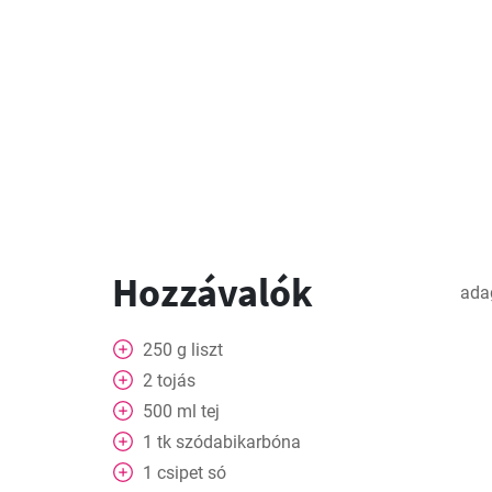
Hozzávalók
ada
250
g
liszt
2
tojás
500
ml
tej
1
tk
szódabikarbóna
1
csipet
só