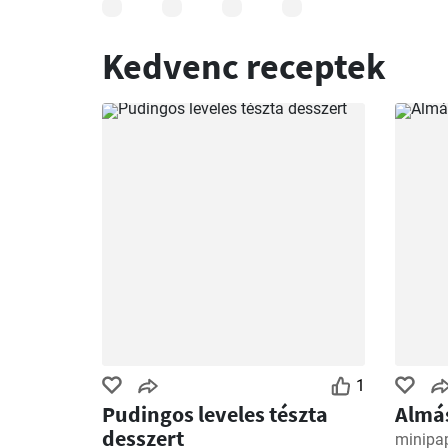
Kedvenc receptek
1
Pudingos leveles tészta
Almás
desszert
minipa