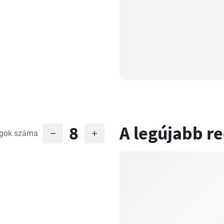
8
A legújabb r
gok száma