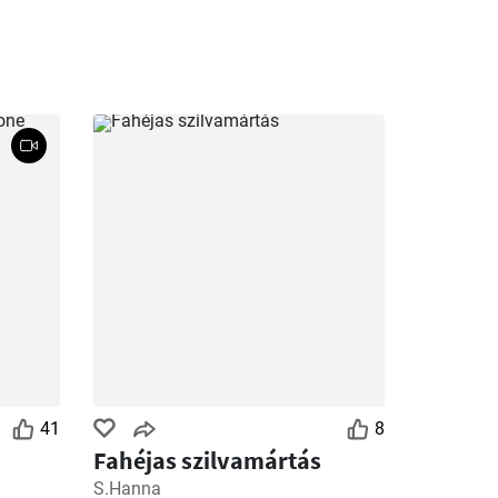
41
8
Fahéjas szilvamártás
S.Hanna